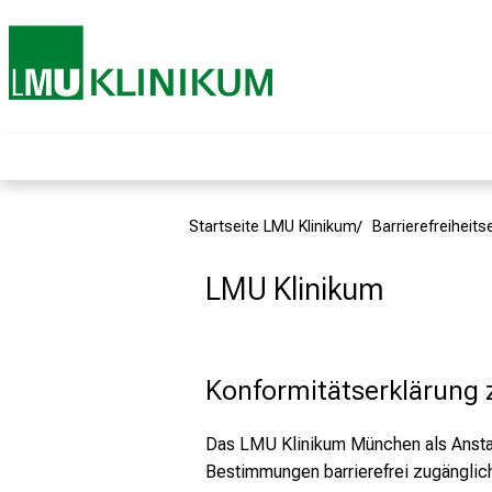
einem vielfältigen
Programm für die
gesamte Familie:
mit
Vorträgen
,
Führungen
,
Infoständen
und
Mitmach-
Aktionen
. Dazu
Startseite LMU Klinikum
Barrierefreiheits
gibt es ein buntes
und spannendes
LMU Klinikum
Rahmenprogramm
mit
Aktivitäten für
Kinder,
Foodtrucks und
Konformitätserklärung z
Musik.
Das LMU Klinikum München als Anstalt
Bestimmungen barrierefrei zugänglich 
mehr Informationen