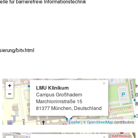
e für barrierefreie Informationstechnik
sierung/bitv.html
×
+
LMU Klinikum
−
Campus Großhadern
D
Marchioninistraße 15
B
81377 München, Deutschland
Leaflet
| ©
OpenStreetMap
contributors
×