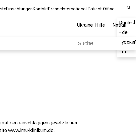
ru
eite
Einrichtungen
Kontakt
Presse
International Patient Office
Deutsc
Ukraine-Hilfe
Notfall
- de
русски
- ru
g mit den einschlägigen gesetzlichen
site
www.lmu-klinikum.de
.