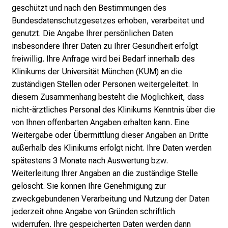
,
geschützt und nach den Bestimmungen des
e
Bundesdatenschutzgesetzes erhoben, verarbeitet und
n
genutzt. Die Angabe Ihrer persönlichen Daten
t
insbesondere Ihrer Daten zu Ihrer Gesundheit erfolgt
d
freiwillig. Ihre Anfrage wird bei Bedarf innerhalb des
e
Klinikums der Universität München (KUM) an die
c
zuständigen Stellen oder Personen weitergeleitet. In
k
diesem Zusammenhang besteht die Möglichkeit, dass
e
nicht-ärztliches Personal des Klinikums Kenntnis über die
n
von Ihnen offenbarten Angaben erhalten kann. Eine
S
Weitergabe oder Übermittlung dieser Angaben an Dritte
i
außerhalb des Klinikums erfolgt nicht. Ihre Daten werden
e
spätestens 3 Monate nach Auswertung bzw.
v
Weiterleitung Ihrer Angaben an die zuständige Stelle
i
gelöscht. Sie können Ihre Genehmigung zur
e
zweckgebundenen Verarbeitung und Nutzung der Daten
l
jederzeit ohne Angabe von Gründen schriftlich
f
widerrufen. Ihre gespeicherten Daten werden dann