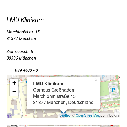
c
e
n
LMU Klinikum
u
n
Marchioninistr. 15
d
81377 München
e
r
Ziemssenstr. 5
80336 München
h
a
089 4400 - 0
l
×
t
+
LMU Klinikum
e
Campus Großhadern
−
n
Marchioninistraße 15
S
81377 München, Deutschland
i
Leaflet
| ©
OpenStreetMap
contributors
e
s