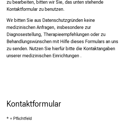
zu bearbeiten, bitten wir Sie, das unten stehende
c
Kontaktformular zu benutzen.
k
e
Wir bitten Sie aus Datenschutzgründen keine
i
medizinischen Anfragen, insbesondere zur
n
Diagnosestellung, Therapieempfehlungen oder zu
d
Behandlungswünschen mit Hilfe dieses Formulars an uns
e
zu senden. Nutzen Sie hierfür bitte die Kontaktangaben
n
unserer medizinischen Einrichtungen .
a
n
s
p
r
u
Kontaktformular
c
h
* = Pflichtfeld
s
v