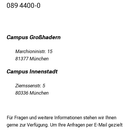
089 4400-0
s
p
i
r
i
Campus Großhadern
e
r
Marchioninistr. 15
e
81377 München
n
d
Campus Innenstadt
e
r
Ziemssenstr. 5
E
80336 München
i
n
b
Für Fragen und weitere Informationen stehen wir Ihnen
l
gerne zur Verfügung. Um Ihre Anfragen per E-Mail gezielt
i