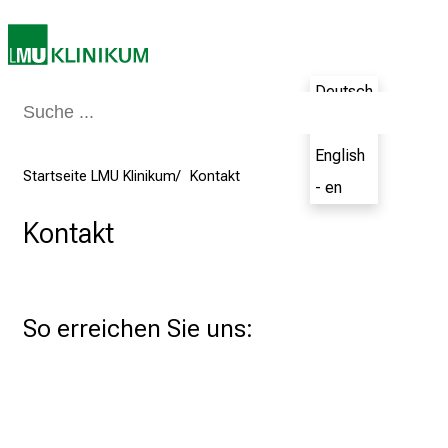
k
u
m
–
Deutsch
e
- de
i
English
n
Startseite LMU Klinikum
Kontakt
- en
T
a
Kontakt
g
v
o
l
So erreichen Sie uns: 
l
e
r
i
n