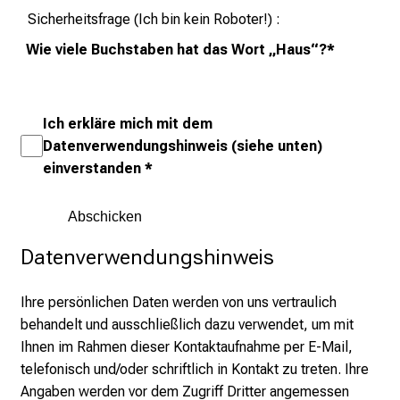
T
Sicherheitsfrage (Ich bin kein Roboter!)
r
e
Wie viele Buchstaben hat das Wort „Haus“?
*
f
f
e
Ich erkläre mich mit dem
n
Datenverwendungshinweis (siehe unten)
S
einverstanden
*
i
e
E
x
Datenverwendungshinweis
p
e
Ihre persönlichen Daten werden von uns vertraulich
r
behandelt und ausschließlich dazu verwendet, um mit
t
Ihnen im Rahmen dieser Kontaktaufnahme per E-Mail,
e
telefonisch und/oder schriftlich in Kontakt zu treten. Ihre
n
Angaben werden vor dem Zugriff Dritter angemessen