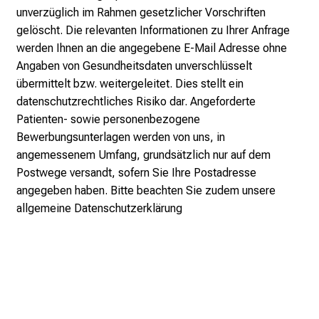
ä
unverzüglich im Rahmen gesetzlicher Vorschriften
l
gelöscht. Die relevanten Informationen zu Ihrer Anfrage
t
werden Ihnen an die angegebene E-Mail Adresse ohne
i
Angaben von Gesundheitsdaten unverschlüsselt
g
übermittelt bzw. weitergeleitet. Dies stellt ein
e
datenschutzrechtliches Risiko dar. Angeforderte
K
Patienten- sowie personenbezogene
a
Bewerbungsunterlagen werden von uns, in
r
angemessenem Umfang, grundsätzlich nur auf dem
r
Postwege versandt, sofern Sie Ihre Postadresse
i
angegeben haben. Bitte beachten Sie zudem unsere
e
allgemeine Datenschutzerklärung
r
e
c
h
a
n