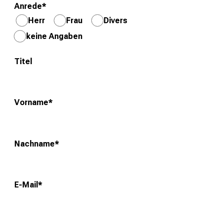
Anrede
*
o
Herr
Frau
Divers
l
l
keine Angaben
e
n
Titel
u
n
d
Vorname
*
g
a
n
Nachname
*
z
h
e
i
E-Mail
*
t
l
i