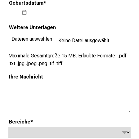
Geburtsdatum
*
c
h
e
Weitere Unterlagen
n
P
Dateien auswählen
Keine Datei ausgewählt
f
l
Maximale Gesamtgröße 15 MB.
Erlaubte Formate: .pdf
e
.txt .jpg .jpeg .png .tif .tiff
g
Ihre Nachricht
e
a
l
l
t
a
Bereiche
*
g
.