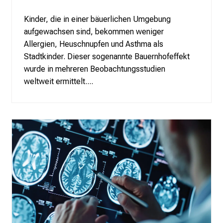
o
Kinder, die in einer bäuerlichen Umgebung
l
aufgewachsen sind, bekommen weniger
l
Allergien, Heuschnupfen und Asthma als
e
Stadtkinder. Dieser sogenannte Bauernhofeffekt
g
wurde in mehreren Beobachtungsstudien
e
weltweit ermittelt....
n
a
u
s
u
n
d
l
a
s
s
e