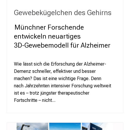
d
e
Gewebekügelchen des Gehirns
c
k
Münchner Forschende
e
entwickeln neuartiges
n
3D‑Gewebemodell für Alzheimer
S
i
e
Wie lässt sich die Erforschung der Alzheimer-
v
Demenz schneller, effektiver und besser
i
machen? Das ist eine wichtige Frage. Denn
e
nach Jahrzehnten intensiver Forschung weltweit
l
ist es – trotz jüngster therapeutischer
f
Fortschritte – nicht...
ä
l
t
i