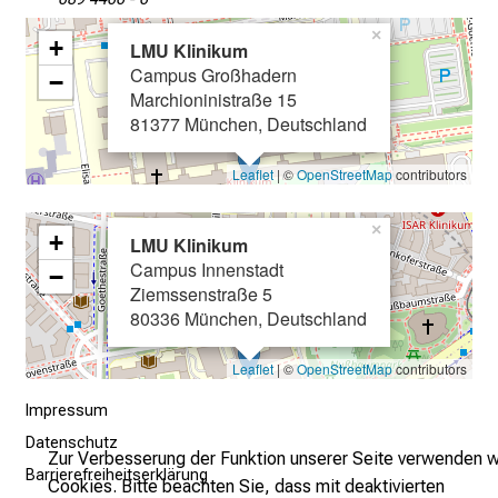
×
+
LMU Klinikum
Campus Großhadern
−
Marchioninistraße 15
81377 München, Deutschland
Leaflet
| ©
OpenStreetMap
contributors
×
+
LMU Klinikum
Campus Innenstadt
−
Ziemssenstraße 5
80336 München, Deutschland
Leaflet
| ©
OpenStreetMap
contributors
Impressum
Datenschutz
Zur Verbesserung der Funktion unserer Seite verwenden w
Barrierefreiheitserklärung
Cookies. Bitte beachten Sie, dass mit deaktivierten