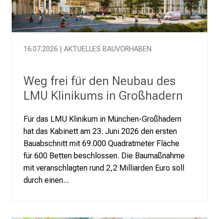
n
z
u
n
16.07.2026 | AKTUELLES BAUVORHABEN
v
e
r
Weg frei für den Neubau des
b
LMU Klinikums in Großhadern
i
n
Für das LMU Klinikum in München-Großhadern
d
hat das Kabinett am 23. Juni 2026 den ersten
l
Bauabschnitt mit 69.000 Quadratmeter Fläche
i
für 600 Betten beschlossen. Die Baumaßnahme
c
mit veranschlagten rund 2,2 Milliarden Euro soll
h
durch einen...
u
n
d