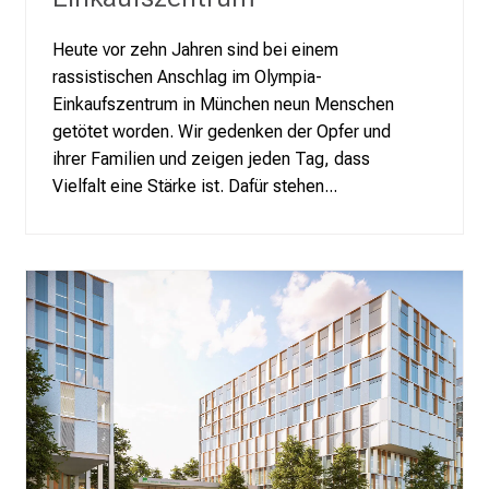
c
h
Heute vor zehn Jahren sind bei einem
a
rassistischen Anschlag im Olympia-
f
Einkaufszentrum in München neun Menschen
t
getötet worden. Wir gedenken der Opfer und
b
ihrer Familien und zeigen jeden Tag, dass
e
Vielfalt eine Stärke ist. Dafür stehen...
g
e
i
s
t
e
r
n
–
g
a