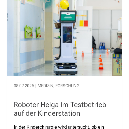
o
h
n
e
A
n
m
e
l
d
u
n
08.07.2026 | MEDIZIN, FORSCHUNG
g
.
Roboter Helga im Testbetrieb
mehr Informationen
auf der Kinderstation
In der Kinderchirurgie wird untersucht, ob ein