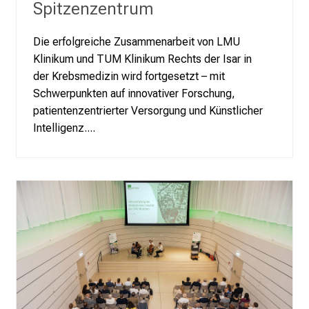
Spitzenzentrum
n
d
e
Die erfolgreiche Zusammenarbeit von LMU
r
Klinikum und TUM Klinikum Rechts der Isar in
h
der Krebsmedizin wird fortgesetzt – mit
a
Schwerpunkten auf innovativer Forschung,
l
patientenzentrierter Versorgung und Künstlicher
t
Intelligenz....
e
n
S
i
e
s
p
a
n
n