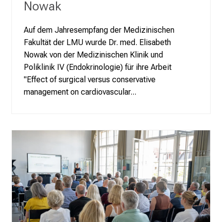
Nowak
u
n
Auf dem Jahresempfang der Medizinischen
d
Fakultät der LMU wurde Dr. med. Elisabeth
W
Nowak von der Medizinischen Klinik und
e
Poliklinik IV (Endokrinologie) für ihre Arbeit
i
"Effect of surgical versus conservative
t
management on cardiovascular...
e
r
b
i
l
d
u
n
g
e
n