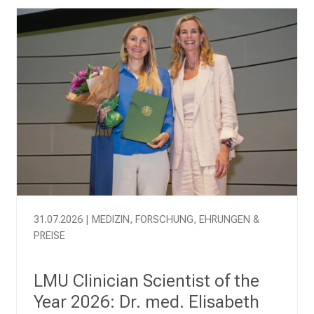
u
J
o
b
s
,
A
u
s
b
i
l
d
31.07.2026 | MEDIZIN, FORSCHUNG, EHRUNGEN &
u
PREISE
n
g
LMU Clinician Scientist of the
e
Year 2026: Dr. med. Elisabeth
n