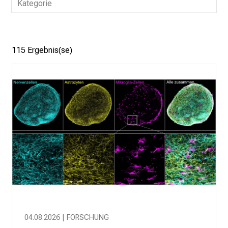
f
Kategorie
e
n
S
115 Ergebnis(se)
i
e
E
x
p
e
r
t
e
n
,
e
n
t
04.08.2026 | FORSCHUNG