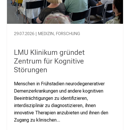
.
K
o
m
m
29.07.2026 | MEDIZIN, FORSCHUNG
e
n
LMU Klinikum gründet
S
Zentrum für Kognitive
i
Störungen
e
v
Menschen in Frühstadien neurodegenerativer
o
Demenzerkrankungen und andere kognitiven
r
Beeinträchtigungen zu identifizieren,
b
interdisziplinär zu diagnostizieren, ihnen
e
innovative Therapien anzubieten und ihnen den
i
Zugang zu klinischen...
,
t