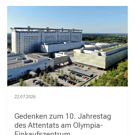
b
t
e
n
P
f
l
e
g
e
w
i
22.07.2026
s
s
e
Gedenken zum 10. Jahrestag
n
des Attentats am Olympia-
s
Einkaufszentrum