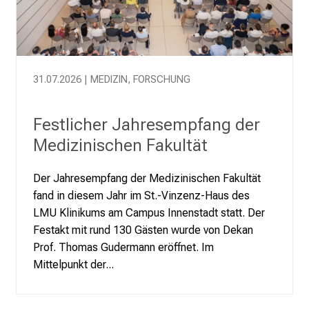
e
n
d
e
I
31.07.2026 | MEDIZIN, FORSCHUNG
n
f
Festlicher Jahresempfang der
o
Medizinischen Fakultät
r
m
Der Jahresempfang der Medizinischen Fakultät
a
fand in diesem Jahr im St.-Vinzenz-Haus des
t
LMU Klinikums am Campus Innenstadt statt. Der
i
Festakt mit rund 130 Gästen wurde von Dekan
o
Prof. Thomas Gudermann eröffnet. Im
n
Mittelpunkt der...
e
n
z