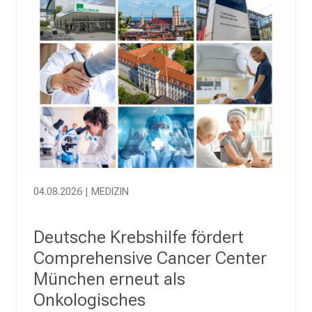
g
e
K
a
r
r
i
e
r
e
c
04.08.2026 | MEDIZIN
h
a
n
Deutsche Krebshilfe fördert
c
Comprehensive Cancer Center
e
München erneut als
n
Onkologisches
u