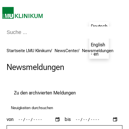
P
f
l
Deutsch
e
- de
g
e
English
a
Startseite LMU Klinikum
NewsCenter
Newsmeldungen
- en
l
l
Newsmeldungen
t
a
g
Zu den archivierten Meldungen
.
T
r
e
von
bis
f