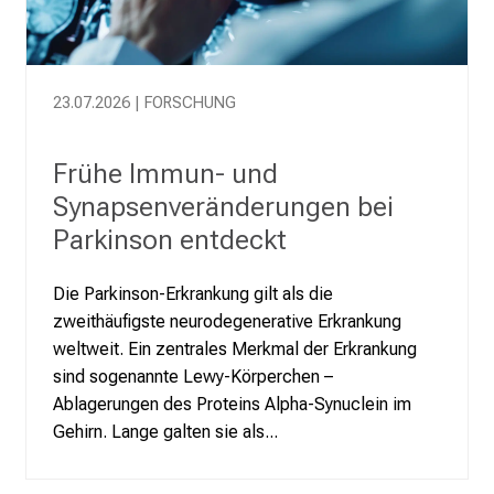
n
S
i
23.07.2026 | FORSCHUNG
e
s
i
Frühe Immun- und
c
Synapsenveränderungen bei
h
Parkinson entdeckt
v
o
Die Parkinson-Erkrankung gilt als die
n
zweithäufigste neurodegenerative Erkrankung
d
weltweit. Ein zentrales Merkmal der Erkrankung
e
sind sogenannte Lewy-Körperchen –
r
Ablagerungen des Proteins Alpha-Synuclein im
g
Gehirn. Lange galten sie als...
e
l
e