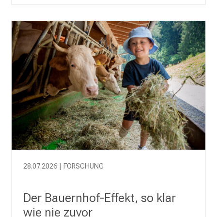
a
u
s
c
h
e
n
S
i
e
s
i
c
h
28.07.2026 | FORSCHUNG
m
i
Der Bauernhof-Effekt, so klar
t
wie nie zuvor
K