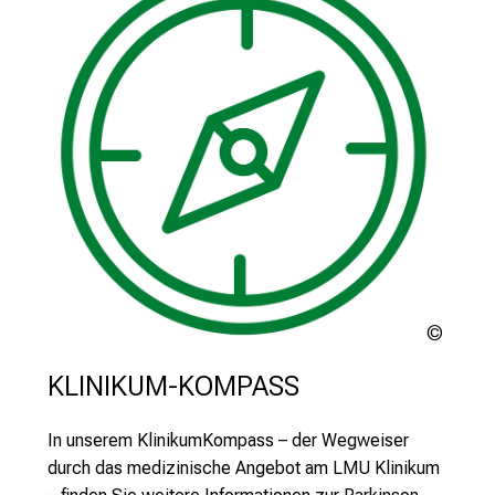
m
a
t
i
o
n
e
n
z
u
J
o
LMU
b
Klinik
s
KLINIKUM-KOMPASS
,
A
In unserem KlinikumKompass – der Wegweiser
u
durch das medizinische Angebot am LMU Klinikum
s