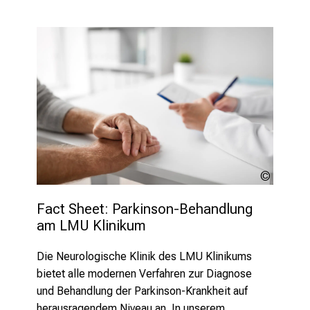
e
v
o
r
b
e
i
,
t
a
lev
u
dolgach
s
Fact Sheet: Parkinson-Behandlung 
am LMU Klinikum
c
h
Die Neurologische Klinik des LMU Klinikums
e
bietet
alle modernen Verfahren zur Diagnose
n
und
Behandlung der Parkinson-Krankheit auf
S
herausragendem Niveau an. In unserem