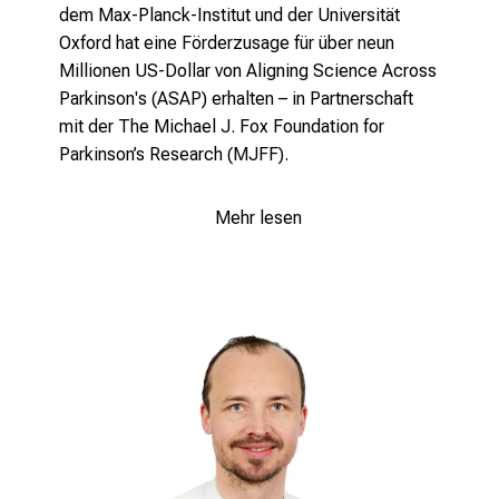
g
dem Max-Planck-Institut und der Universität
e
Oxford hat eine Förderzusage für über neun
w
Millionen US-Dollar von Aligning Science Across
i
Parkinson's (ASAP) erhalten – in Partnerschaft
s
mit der The Michael J. Fox Foundation for
s
Parkinson’s Research (MJFF).
e
n
Mehr lesen
s
c
h
a
f
t
b
e
g
e