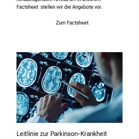
i
Factsheet stellen wir die Angebote vor.
e
s
Zum Factsheet
i
c
h
m
i
t
K
o
l
l
e
g
e
MP Studi
n
stock.a
a
Leitlinie zur Parkinson-Krankheit