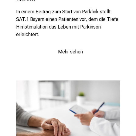
d
u
In einem Beitrag zum Start von Parklink stellt
n
SAT.1 Bayern einen Patienten vor, dem die Tiefe
g
Hirnstimulation das Leben mit Parkinson
.
erleichtert.
mehr Informationen
Mehr sehen
Schließen