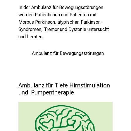
In der Ambulanz für Bewegungsstörungen
werden Patientinnen und Patienten mit
Morbus Parkinson, atypischen Parkinson-
Syndromen, Tremor und Dystonie untersucht
und beraten.
Ambulanz für Bewegungsstörungen
Eing -
Ambulanz für Tiefe Hirnstimulation 
stock.ado
und  Pumpentherapie
Weltparkinsontag: Fortschritte in 
der Diagnostik und Behandlung 
von Parkinson
8.4.2024