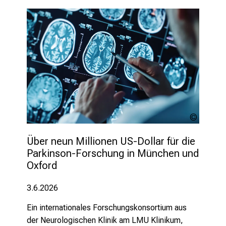
v
o
n
d
e
r
g
e
l
e
MP Studi
b
stock.a
Über neun Millionen US-Dollar für die 
t
Parkinson-Forschung in München und 
e
Oxford
n
P
3.6.2026
f
l
Ein internationales Forschungskonsortium aus
e
der Neurologischen Klinik am LMU Klinikum,