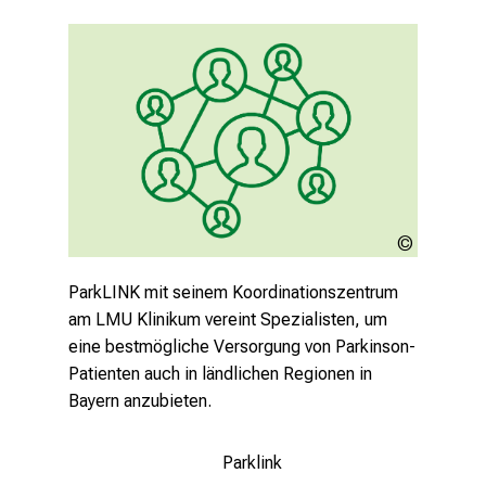
thelancet.
Neue biologische Klassifikation 
der Parkinson-Krankheit 
vorgestellt
23.1.2024
In der Zeitschrift „Lancet Neurology“
LMU
schlagen internationale Autoren für den
Klinikum
ParkLINK mit seinem Koordinationszentrum
Forschungsbereich eine biologisch-
am LMU Klinikum vereint Spezialisten, um
basierte, dreiteilige Klassifikation für die
eine bestmögliche Versorgung von Parkinson-
Parkinson-Krankheit vor, um kausale
Patienten auch in ländlichen Regionen in
Therapien besser entwickeln zu können.
Bayern anzubieten.
Mehr lesen
Parklink