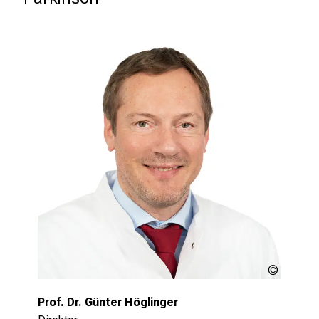
überarbeitete S2k-Leitlinie für die
Diagnostik und Therapie der Parkinson-
Krankheit herausgegeben. Federführend war
hier runter anderem Prof. Günter Höglinger.
Mehr lesen
LMU
Klinikum
Prof. Dr. Günter Höglinger
LMU
Klinikum