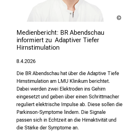
i
s
t
LMU
Klinikum
e
Medienbericht: BR Abendschau 
r
informiert zu  Adaptiver Tiefer 
n
Hirnstimulation
–
g
8.4.2026
a
n
Die BR Abendschau hat über die Adaptive Tiefe
z
Hirnstimulation am LMU Klinikum berichtet.
u
Dabei werden zwei Elektroden ins Gehirn
n
eingesetzt und geben über einen Schrittmacher
v
reguliert elektrische Impulse ab. Diese sollen die
e
Parkinson-Symptome lindern. Die Signale
r
passen
sich in Echtzeit an die Hirnaktivität und
b
die Stärke der Symptome an.
i