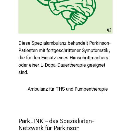
Zum Weltparkinsontag am 11. April erläutert
der Neurologe Prof. Günter Höglinger,
Direktor der Neurologischen Klinik am LMU
Klinikum, die derzeitigen Fortschritte in der
LMU
Diagnostik und Behandlung der Parkinson-
Klinikum
Erkrankung.
Diese Spezialambulanz behandelt Parkinson-
Patienten mit fortgeschrittener Symptomatik,
die für den Einsatz eines Hirnschrittmachers
Mehr lesen
oder einer L-Dopa-Dauertherapie geeignet
sind.
Ambulanz für THS und Pumpentherapie
ParkLINK – das Spezialisten-
Netzwerk für Parkinson