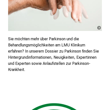
n
S
i
e
afric
s
stud
p
(Olg
Sie möchten mehr über Parkinson und die
a
Yast
Behandlungsmöglichkeiten am LMU Klinikum
n
and 
erfahren? In unserem Dossier zu Parkinson finden Sie
n
Yast
Hintergrundinformationen, Neuigkeiten, Expertinnen
e
und Experten sowie Anlaufstellen zur Parkinson-
n
Krankheit.
d
e
I
n
f
o
r