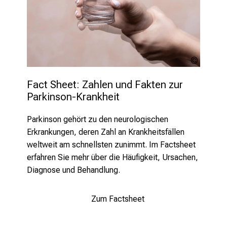
b
i
l
d
Alessan
u
Grandini
n
stock.a
Fact Sheet: Zahlen und Fakten zur 
g
Parkinson-Krankheit 
e
n
Parkinson gehört zu den neurologischen
.
Erkrankungen, deren Zahl an
Krankheitsfällen
K
weltweit am schnellsten zunimmt. Im Factsheet
o
erfahren Sie mehr über die Häufigkeit, Ursachen,
m
Diagnose und Behandlung.
m
e
Zum Factsheet
n
S
i