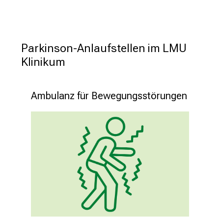
Newsmeldungen aus der Neurologischen Klinik
LMU
Parkinson-Anlaufstellen im LMU 
Klinikum
Klinikum
Therapie mit modifizierter 
Aminosäure könnte Parkinson 
bremsen
Ambulanz für Bewegungsstörungen
11.9.2024
Die Therapie mit der modifizierten
Aminosäure Acetyl-DL-Leucin konnte in
zwei Patientenfällen in einem Vorstadium
der Parkinson-Krankheit das Fortschreiten
über 22 Monate unterbinden, einige
Krankheitsmarker besserten sich sogar.
Mehr lesen