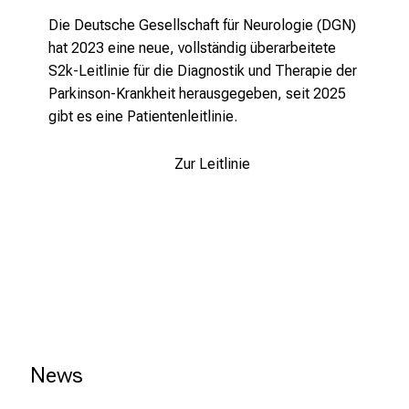
u
Die Deutsche Gesellschaft für Neurologie (DGN)
s
hat 2023 eine neue, vollständig überarbeitete
u
S2k-Leitlinie für die Diagnostik und Therapie der
n
Parkinson-Krankheit herausgegeben, seit 2025
d
gibt es eine Patientenleitlinie.
l
a
s
Zur Leitlinie
s
e
n
S
i
e
s
i
c
News
h