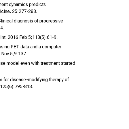
ment dynamics predicts
icine. 25:277-283.
linical diagnosis of progressive
4.
 Int. 2016 Feb 5;113(5):61-9.
 using PET data and a computer
 Nov 5;9:137.
use model even with treatment started
r for disease-modifying therapy of
;125(6):795-813.