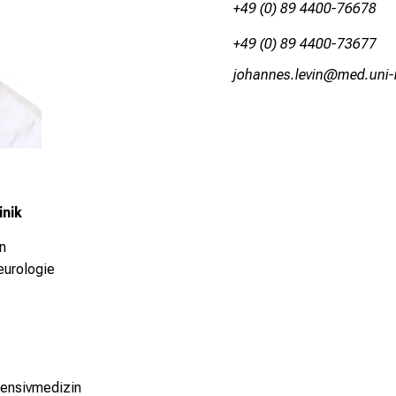
+49 (0) 89 4400-76678
+49 (0) 89 4400-73677
küzguuicsäYiqlu
vim-fu:l
inik
n
eurologie
tensivmedizin