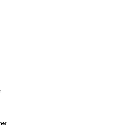
n
ner