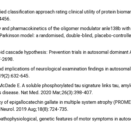
ied classification approach rating clinical utility of protein biom
4456.
ility and pharmacokinetics of the oligomer modulator anle138b with 
e Parkinson model: a randomised, double-blind, placebo-controlle
yloid cascade hypothesis: Prevention trials in autosomal dominan
-2698.
and implications of neurological examination findings in autosom
19(2):632-645.
cDade E. A soluble phosphorylated tau signature links tau, amylo
's disease. Nat Med. 2020 Mar;26(3):398-407.
cacy of epigallocatechin gallate in multiple system atrophy (PRO
t Neurol. 2019 Aug;18(8):724-735.
, pathophysiological, genetic features of motor symptoms in aut