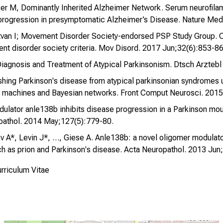
ker M, Dominantly Inherited Alzheimer Network. Serum neurofila
 progression in presymptomatic Alzheimer’s Disease. Nature Med
Litvan I; Movement Disorder Society-endorsed PSP Study Group. C
nt disorder society criteria. Mov Disord. 2017 Jun;32(6):853-86
l Diagnosis and Treatment of Atypical Parkinsonism. Dtsch Arztebl
ishing Parkinson's disease from atypical parkinsonian syndromes
 machines and Bayesian networks. Front Comput Neurosci. 2015
odulator anle138b inhibits disease progression in a Parkinson mo
opathol. 2014 May;127(5):779-80.
 A*, Levin J*, …, Giese A. Anle138b: a novel oligomer modulato
h as prion and Parkinson's disease. Acta Neuropathol. 2013 Jun
rriculum Vitae