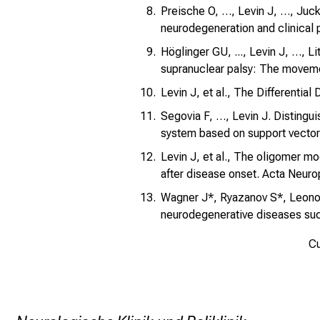
Preische O, …, Levin J, …, Juc
neurodegeneration and clinical
Höglinger GU, ..., Levin J, …, 
supranuclear palsy: The moveme
Levin J, et al., The Differentia
Segovia F, …, Levin J. Distingu
system based on support vector
Levin J, et al., The oligomer m
after disease onset. Acta Neur
Wagner J*, Ryazanov S*, Leonov
neurodegenerative diseases suc
Cu