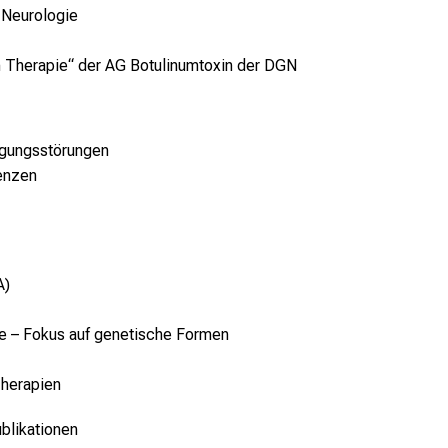
 Neurologie
xin Therapie“ der AG Botulinumtoxin der DGN
egungsstörungen
enzen
A)
e – Fokus auf genetische Formen
Therapien
blikationen