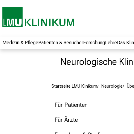
und erhalten Sie
spannende
Informationen zu
Jobs, Ausbildungen
und
Weiterbildungen.
Medizin & Pflege
Patienten & Besucher
Forschung
Lehre
Das Kli
Kommen Sie
vorbei, tauschen
Neurologische Klini
Sie sich mit
Kollegen aus und
lassen Sie sich von
Startseite LMU Klinikum
Neurologie
Übe
der gelebten
Pflegewissenschaft
begeistern – ganz
Für Patienten
unverbindlich und
ohne Anmeldung.
Für Ärzte