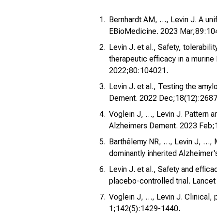
Bernhardt AM, …, Levin J. A unif
EBioMedicine. 2023 Mar;89:10
Levin J. et al., Safety, tolerab
therapeutic efficacy in a murin
2022;80:104021.
Levin J. et al., Testing the am
Dement. 2022 Dec;18(12):2687
Vöglein J, …, Levin J. Pattern 
Alzheimers Dement. 2023 Feb;
Barthélemy NR, …, Levin J, …, M
dominantly inherited Alzheimer
Levin J. et al., Safety and effi
placebo-controlled trial. Lance
Vöglein J, …, Levin J. Clinical
1;142(5):1429-1440.