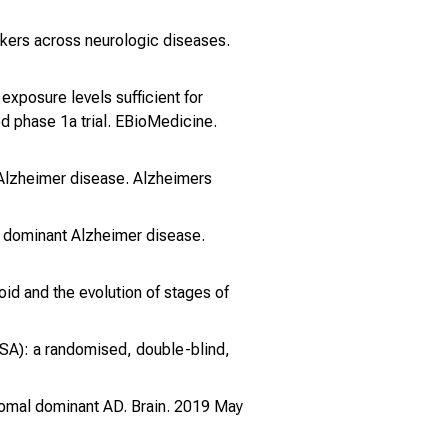
arkers across neurologic diseases.
exposure levels sufficient for
d phase 1a trial. EBioMedicine.
t Alzheimer disease. Alzheimers
al dominant Alzheimer disease.
id and the evolution of stages of
MESA): a randomised, double-blind,
osomal dominant AD. Brain. 2019 May