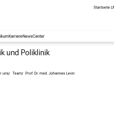
Startseite L
nikum
Karriere
NewsCenter
k und Poliklinik
r uns
Team
Prof. Dr. med. Johannes Levin