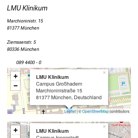
a
LMU Klinikum
g
v
Marchioninistr. 15
o
81377 München
l
l
Ziemssenstr. 5
80336 München
e
r
089 4400 - 0
i
×
n
+
LMU Klinikum
s
Campus Großhadern
−
p
Marchioninistraße 15
i
81377 München, Deutschland
r
Leaflet
| ©
OpenStreetMap
contributors
i
e
×
r
+
LMU Klinikum
e
Campus Innenstadt