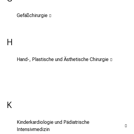
r
r
Gefäßchirurgie
i
e
r
H
e
t
a
Hand-, Plastische und Ästhetische Chirurgie
g
d
e
r
P
f
K
l
e
Kinderkardiologie und Pädiatrische
g
Intensivmedizin
e