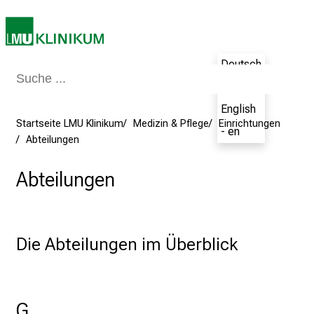
a
m
2
7
Deutsch
.
- de
J
English
u
Startseite LMU Klinikum
Medizin & Pflege
Einrichtungen
n
- en
Abteilungen
i
2
Abteilungen
0
2
5
d
Die Abteilungen im Überblick
e
n
K
a
G