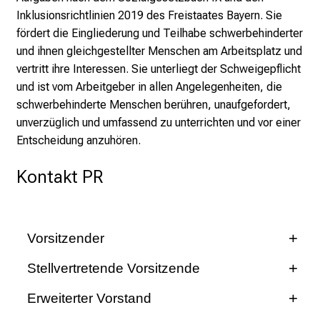
l
Inklusionsrichtlinien 2019 des Freistaates Bayern. Sie
i
fördert die Eingliederung und Teilhabe schwerbehinderter
n
und ihnen gleichgestellter Menschen am Arbeitsplatz und
i
vertritt ihre Interessen. Sie unterliegt der Schweigepflicht
k
und ist vom Arbeitgeber in allen Angelegenheiten, die
u
schwerbehinderte Menschen berühren, unaufgefordert,
m
unverzüglich und umfassend zu unterrichten und vor einer
–
Entscheidung anzuhören.
e
i
Kontakt PR
n
T
a
g
Vorsitzender
v
Curtis Warren Puckett
Stellvertretende Vorsitzende
o
Personalratsvorsitzender und Gruppensprecher
Dr. med. Theresia Hummel
l
Erweiterter Vorstand
Arbeitnehmer
l
Stellvertretende Personalratsvorsitzende und