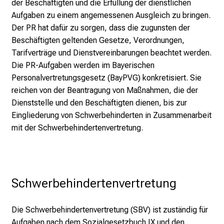
t
der Beschäftigten und die Erfüllung der dienstlichen
a
Aufgaben zu einem angemessenen Ausgleich zu bringen.
g
Der PR hat dafür zu sorgen, dass die zugunsten der
d
Beschäftigten geltenden Gesetze, Verordnungen,
e
Tarifverträge und Dienstvereinbarungen beachtet werden.
r
Die PR-Aufgaben werden im Bayerischen
P
Personalvertretungsgesetz (BayPVG) konkretisiert. Sie
f
reichen von der Beantragung von Maßnahmen, die der
l
Dienststelle und den Beschäftigten dienen, bis zur
e
Eingliederung von Schwerbehinderten in Zusammenarbeit
g
mit der Schwerbehindertenvertretung.
e
a
m
L
Schwerbehindertenvertretung
M
U
Die Schwerbehindertenvertretung (SBV) ist zuständig für
K
Aufgaben nach dem Sozialgesetzbuch IX und den