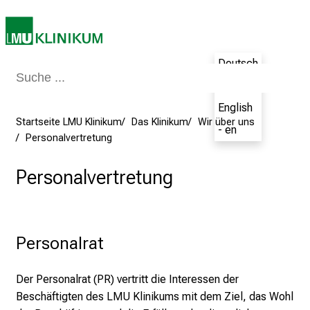
u
n
i
2
Deutsch
0
- de
2
5
English
Startseite LMU Klinikum
Das Klinikum
Wir über uns
d
- en
Personalvertretung
e
n
Personalvertretung
K
a
r
r
Personalrat
i
e
r
Der Personalrat (PR) vertritt die Interessen der
e
Beschäftigten des LMU Klinikums mit dem Ziel, das Wohl