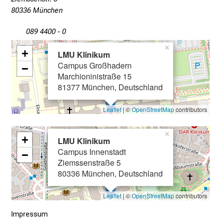
Pflegewirtin (FH), (M.A., M.Sc.)
n
80336 München
Claudia Autenrieth
, Stellvertreterin,
b
Ergotherapeutin
l
089 4400 - 0
i
×
+
LMU Klinikum
c
Campus Großhadern
−
k
Marchioninistraße 15
e
81377 München, Deutschland
i
n
Leaflet
| ©
OpenStreetMap
contributors
d
e
×
+
LMU Klinikum
n
Campus Innenstadt
−
a
Ziemssenstraße 5
n
80336 München, Deutschland
s
p
Leaflet
| ©
OpenStreetMap
contributors
r
Impressum
u