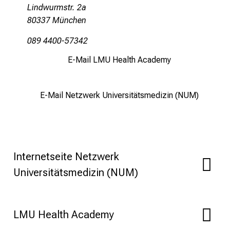
Lindwurmstr. 2a
M
80337 München
U
K
089 4400-57342
l
E-Mail LMU Health Academy
i
n
i
E-Mail Netzwerk Universitätsmedizin (NUM)
k
u
m
–
e
Internetseite Netzwerk
i
Universitätsmedizin (NUM)
n
T
a
LMU Health Academy
g