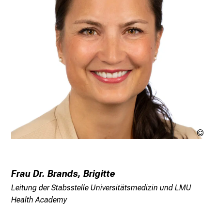
e
r
e
t
a
g
d
e
r
P
f
LM
l
Kli
e
g
Frau Dr. Brands, Brigitte
e
Leitung der Stabsstelle Universitätsmedizin und LMU
a
Health Academy
m
L