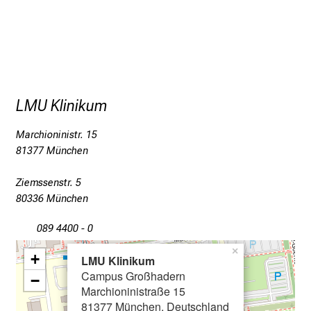
v
o
l
l
e
r
LMU Klinikum
i
n
Marchioninistr. 15
s
81377 München
p
i
Ziemssenstr. 5
r
80336 München
i
e
089 4400 - 0
r
×
+
LMU Klinikum
e
Campus Großhadern
n
−
Marchioninistraße 15
d
81377 München, Deutschland