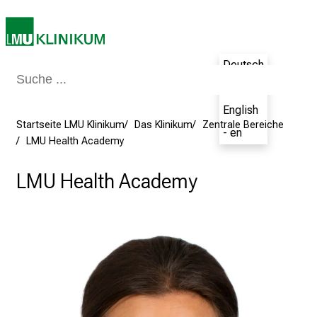
7
.
J
Deutsch
u
n
- de
i
English
2
Startseite LMU Klinikum
Das Klinikum
Zentrale Bereiche
- en
0
LMU Health Academy
2
5
LMU Health Academy
d
e
n
K
a
r
r
i