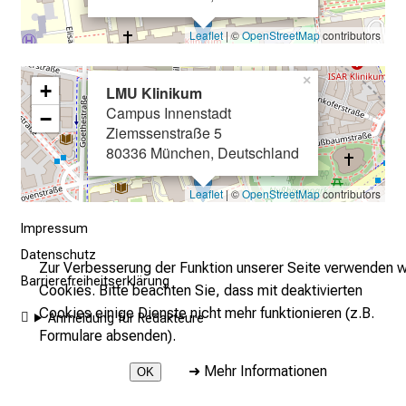
e
r
Leaflet
| ©
OpenStreetMap
contributors
E
i
×
+
LMU Klinikum
n
Campus Innenstadt
b
−
Ziemssenstraße 5
l
80336 München, Deutschland
i
c
Leaflet
| ©
OpenStreetMap
contributors
k
e
Impressum
i
Datenschutz
Zur Verbesserung der Funktion unserer Seite verwenden w
n
Barrierefreiheitserklärung
Cookies. Bitte beachten Sie, dass mit deaktivierten
d
Cookies einige Dienste nicht mehr funktionieren (z.B.
Anmeldung für Redakteure
e
Formulare absenden).
n
a
➜
Mehr Informationen
OK
n