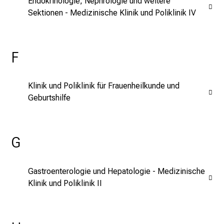
Endokrinologie, Nephrologie und weitere
n
Sektionen - Medizinische Klinik und Poliklinik IV
z
h
e
F
i
t
Klinik und Poliklinik für Frauenheilkunde und
l
Geburtshilfe
i
c
h
e
G
n
P
Gastroenterologie und Hepatologie - Medizinische
f
Klinik und Poliklinik II
l
e
g