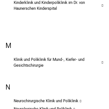
E
Kinderklinik und Kinderpoliklinik im Dr. von
x
Haunerschen Kinderspital
p
e
r
t
e
n
M
,
e
Klinik und Poliklinik für Mund-, Kiefer- und
n
Gesichtschirurgie
t
d
e
N
c
k
e
Neurochirurgische Klinik und Poliklinik
n
Neurologische Klinik und Poliklinik