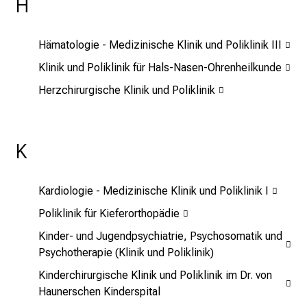
H
e
a
l
Hämatologie - Medizinische Klinik und Poliklinik III
l
Klinik und Poliklinik für Hals-Nasen-Ohrenheilkunde
t
a
Herzchirurgische Klinik und Poliklinik
g
.
T
K
r
e
f
Kardiologie - Medizinische Klinik und Poliklinik I
f
Poliklinik für Kieferorthopädie
e
Kinder- und Jugendpsychiatrie, Psychosomatik und
n
Psychotherapie (Klinik und Poliklinik)
S
Kinderchirurgische Klinik und Poliklinik im Dr. von
i
Haunerschen Kinderspital
e