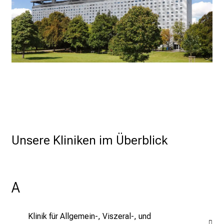
e
r
E
i
Que
n
Mü
b
htt
l
mue
i
ein
inf
c
pre
k
e
Unsere Kliniken im Überblick
i
n
d
A
e
n
a
Klinik für Allgemein-, Viszeral-, und
n