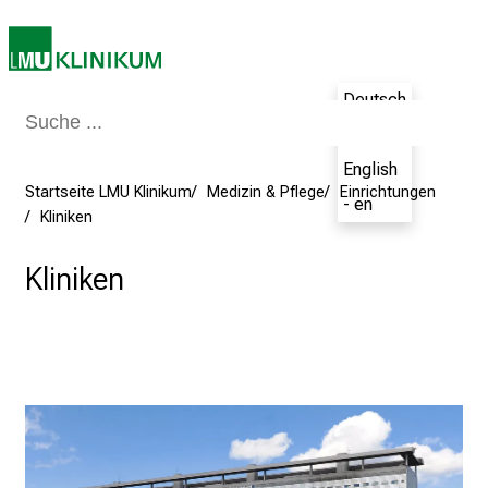
v
o
l
Deutsch
l
e
- de
r
English
i
Startseite LMU Klinikum
Medizin & Pflege
Einrichtungen
- en
n
Kliniken
s
p
Kliniken
i
r
i
e
r
e
n
d