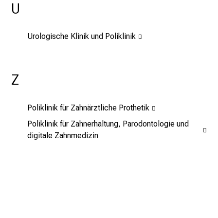
l
U
t
e
Urologische Klinik und Poliklinik
n
S
i
Z
e
s
p
Poliklinik für Zahnärztliche Prothetik
a
Poliklinik für Zahnerhaltung, Parodontologie und
n
digitale Zahnmedizin
n
e
n
d
e
I
n