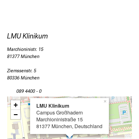
f
o
r
m
a
LMU Klinikum
t
Marchioninistr. 15
i
81377 München
o
n
Ziemssenstr. 5
e
80336 München
n
z
089 4400 - 0
u
×
+
J
LMU Klinikum
Campus Großhadern
o
−
Marchioninistraße 15
b
81377 München, Deutschland
s
,