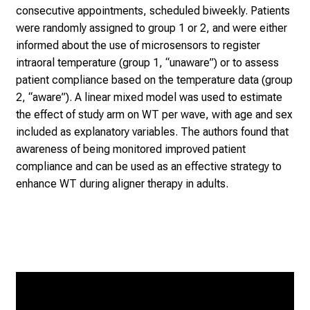
consecutive appointments, scheduled biweekly. Patients
l
were randomly assigned to group 1 or 2, and were either
e
informed about the use of microsensors to register
g
intraoral temperature (group 1, “unaware”) or to assess
e
patient compliance based on the temperature data (group
a
2, “aware”). A linear mixed model was used to estimate
l
the effect of study arm on WT per wave, with age and sex
l
included as explanatory variables. The authors found that
t
awareness of being monitored improved patient
a
compliance and can be used as an effective strategy to
g
enhance WT during aligner therapy in adults.
.
T
r
e
f
f
e
n