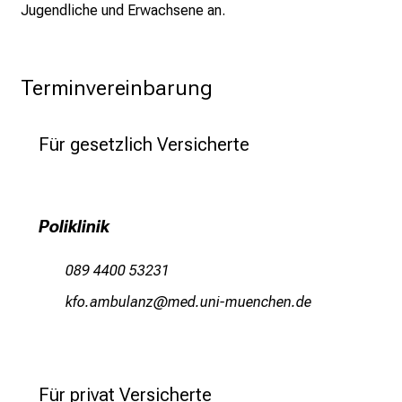
K
Jugendliche und Erwachsene an.
a
r
r
Terminvereinbarung
i
e
r
Für gesetzlich Versicherte
e
c
h
Poliklinik
a
n
089 4400 53231
c
e
owü-gvjfäguß
vim-ful_vfiuyziu mi
n
u
n
d
Für privat Versicherte