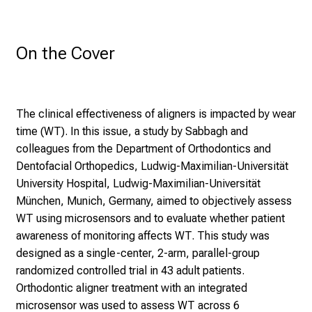
n
d
g
On the Cover
a
n
z
The clinical effectiveness of aligners is impacted by wear
h
time (WT). In this issue, a study by Sabbagh and
e
colleagues from the Department of Orthodontics and
i
Dentofacial Orthopedics, Ludwig-Maximilian-Universität
t
University Hospital, Ludwig-Maximilian-Universität
l
München, Munich, Germany, aimed to objectively assess
i
WT using microsensors and to evaluate whether patient
c
awareness of monitoring affects WT. This study was
h
designed as a single-center, 2-arm, parallel-group
e
randomized controlled trial in 43 adult patients.
n
Orthodontic aligner treatment with an integrated
P
microsensor was used to assess WT across 6
f