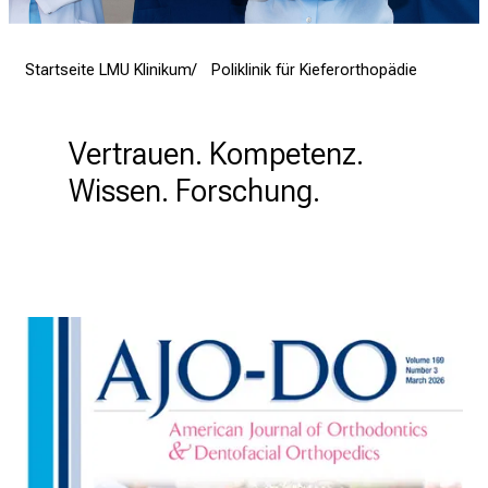
r
e
Startseite LMU Klinikum
Poliklinik für Kieferorthopädie
n
d
e
Vertrauen. Kompetenz. 
r
E
Wissen. Forschung.
i
n
b
l
i
c
k
e
i
n
d