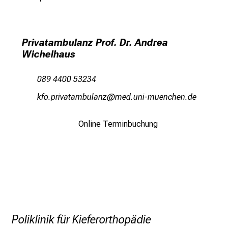
e
r
h
a
Privatambulanz Prof. Dr. Andrea
Wichelhaus
l
t
e
089 4400 53234
n
owSü öplqgbWgvjfäguß
vimtful_vf:iuyziu mi
S
i
Online Terminbuchung
e
s
p
a
n
n
e
Poliklinik für Kieferorthopädie
n