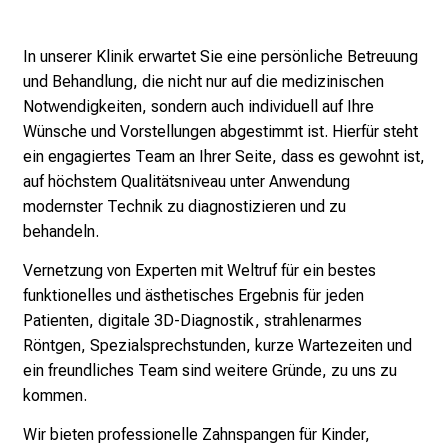
c
k
e
In unserer Klinik erwartet Sie eine persönliche Betreuung
n
und Behandlung, die nicht nur auf die medizinischen
S
Notwendigkeiten, sondern auch individuell auf Ihre
i
Wünsche und Vorstellungen abgestimmt ist. Hierfür steht
e
ein engagiertes Team an Ihrer Seite, dass es gewohnt ist,
v
auf höchstem Qualitätsniveau unter Anwendung
i
modernster Technik zu diagnostizieren und zu
e
behandeln.
l
Vernetzung von Experten mit Weltruf für ein bestes
f
funktionelles und ästhetisches Ergebnis für jeden
ä
Patienten, digitale 3D-Diagnostik, strahlenarmes
l
Röntgen, Spezialsprechstunden, kurze Wartezeiten und
t
ein freundliches Team sind weitere Gründe, zu uns zu
i
kommen.
g
e
Wir bieten professionelle Zahnspangen für Kinder,