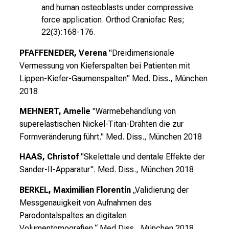
i
and human osteoblasts under compressive
s
force application. Orthod Craniofac Res;
t
22(3):168-176.
e
PFAFFENEDER, Verena
"Dreidimensionale
r
Vermessung von Kieferspalten bei Patienten mit
n
Lippen-Kiefer-Gaumenspalten"
Med. Diss., München
–
2018
g
a
MEHNERT, Amelie
"Wärmebehandlung von
n
superelastischen Nickel-Titan-Drähten die zur
z
Formveränderung führt."
Med. Diss., München 2018
u
HAAS, Christof
"
Skelettale und dentale Effekte der
n
Sander-II-Apparatur
".
Med. Diss., München 2018
v
e
BERKEL, Maximilian Florentin
„Validierung der
r
Messgenauigkeit von Aufnahmen des
b
Parodontalspaltes an digitalen
i
Volumentomografien.“
Med.Diss., München 2018