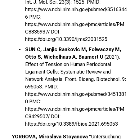
Int. J. Mol. Sci. 23(3): 1525. PMID:
b
https://www.ncbi.nlm.nih.gov/pubmed/3516344
i
6 PMC:
l
https://www.ncbi.nlm.nih.gov/pmc/articles/PM
d
C8835937/ DOI:
u
https://doi.org/10.3390/ijms23031525
n
SUN C, Janjic Rankovic M, Folwaczny M,
g
Otto S, Wichelhaus A, Baumert U
(2021).
e
Effect of Tension on Human Periodontal
n
Ligament Cells: Systematic Review and
.
Network Analysis. Front. Bioeng. Biotechnol. 9:
K
695053. PMID:
o
https://www.ncbi.nlm.nih.gov/pubmed/3451381
m
0 PMC:
m
https://www.ncbi.nlm.nih.gov/pmc/articles/PM
e
C8429507/ DOI:
n
https://doi.org/10.3389/fbioe.2021.695053
S
YORGOVA, Miroslava Stoyanova
"Untersuchung
i