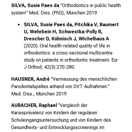
v
SILVA, Susie Paes da
"Orthodontics in public health
o
system"
Med. Diss. (PhD), München 2019
n
d
SILVA, Susie Paes da, Pitchika V, Baumert
e
U, Wehrbein H, Schwestka-Polly R,
r
Drescher D, Kühnisch J, Wichelhaus A
g
(2020). Oral health-related quality of life in
e
orthodontics: a cross-sectional multicentre
study on patients in orthodontic treatment. Eur
l
J Orthod; 42(3):270-280.
e
b
HAUSNER, André
"Vermessung des menschlichen
t
Parodontalspaltes anhand von DVT-Aufnahmen."
e
Med. Diss., München 2019
n
P
AURACHER, Raphael
"Vergleich der
f
Kariesprävalenz von Kindern der regulären
l
Schuleingangsuntersuchung und von Kindern des
e
Gesundheits- und Entwicklungsscreenings im