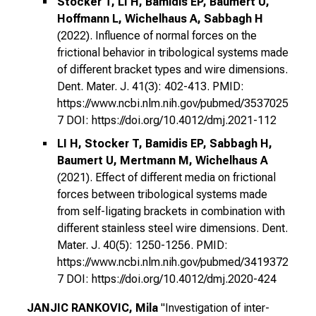
Stocker T, LI H, Bamidis EP, Baumert U,
e
Hoffmann L, Wichelhaus A, Sabbagh H
s
(2022). Influence of normal forces on the
frictional behavior in tribological systems made
i
of different bracket types and wire dimensions.
c
Dent. Mater. J. 41(3): 402-413. PMID:
h
https://www.ncbi.nlm.nih.gov/pubmed/3537025
m
7 DOI: https://doi.org/10.4012/dmj.2021-112
i
t
LI H, Stocker T, Bamidis EP, Sabbagh H,
K
Baumert U, Mertmann M, Wichelhaus A
o
(2021). Effect of different media on frictional
l
forces between tribological systems made
from self-ligating brackets in combination with
l
different stainless steel wire dimensions. Dent.
e
Mater. J. 40(5): 1250-1256. PMID:
g
https://www.ncbi.nlm.nih.gov/pubmed/3419372
e
7 DOI: https://doi.org/10.4012/dmj.2020-424
n
a
JANJIC RANKOVIC, Mila
"Investigation of inter-