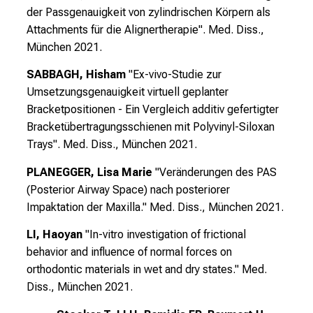
der Passgenauigkeit von zylindrischen Körpern als
e
Attachments für die Alignertherapie". Med. Diss.,
v
München 2021.
o
r
SABBAGH, Hisham
"Ex-vivo-Studie zur
b
Umsetzungsgenauigkeit virtuell geplanter
e
Bracketpositionen - Ein Vergleich additiv gefertigter
i
Bracketübertragungsschienen mit Polyvinyl-Siloxan
,
Trays". Med. Diss., München 2021.
t
PLANEGGER, Lisa Marie
"Veränderungen des PAS
a
(Posterior Airway Space) nach posteriorer
u
Impaktation der Maxilla." Med. Diss., München 2021.
s
c
LI, Haoyan
"In-vitro investigation of frictional
h
behavior and influence of normal forces on
e
orthodontic materials in wet and dry states." Med.
n
Diss., München 2021.
S
i