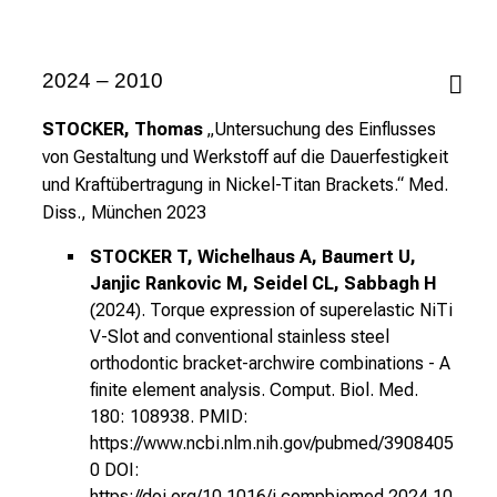
e
c
h
2024 – 2010
a
n
STOCKER, Thomas
„Untersuchung des Einflusses
c
von Gestaltung und Werkstoff auf die Dauerfestigkeit
e
und Kraftübertragung in Nickel-Titan Brackets.“ Med.
n
Diss., München 2023
u
STOCKER T, Wichelhaus A, Baumert U,
n
Janjic Rankovic M, Seidel CL, Sabbagh H
d
(2024). Torque expression of superelastic NiTi
e
V-Slot and conventional stainless steel
r
orthodontic bracket-archwire combinations - A
h
finite element analysis. Comput. Biol. Med.
a
180: 108938. PMID:
l
https://www.ncbi.nlm.nih.gov/pubmed/3908405
t
0 DOI:
e
https://doi.org/10.1016/j.compbiomed.2024.10