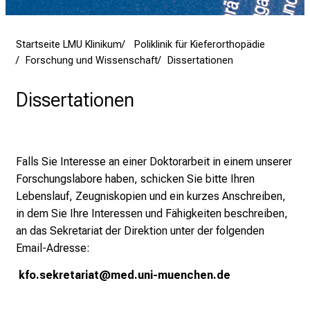
v
i
e
Startseite LMU Klinikum
Poliklinik für Kieferorthopädie
l
Forschung und Wissenschaft
Dissertationen
f
ä
Dissertationen
l
t
i
Falls Sie Interesse an einer Doktorarbeit in einem unserer
g
Forschungslabore haben, schicken Sie bitte Ihren
e
Lebenslauf, Zeugniskopien und ein kurzes Anschreiben,
K
in dem Sie Ihre Interessen und Fähigkeiten beschreiben,
a
an das Sekretariat der Direktion unter der folgenden
r
Email-Adresse:
r
i
kfo.sekretariat@med.uni-muenchen.de
e
r