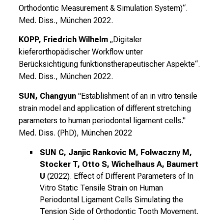
Orthodontic Measurement & Simulation System)“.
b
Med. Diss., München 2022.
i
l
KOPP, Friedrich Wilhelm
„Digitaler
d
kieferorthopädischer Workflow unter
u
Berücksichtigung funktionstherapeutischer Aspekte“.
n
Med. Diss., München 2022.
g
e
SUN, Changyun
"Establishment of an in vitro tensile
n
strain model and application of different stretching
u
parameters to human periodontal ligament cells."
n
Med. Diss. (PhD), München 2022
d
SUN C, Janjic Rankovic M, Folwaczny M,
W
Stocker T, Otto S, Wichelhaus A, Baumert
e
U
(2022). Effect of Different Parameters of In
i
Vitro Static Tensile Strain on Human
t
Periodontal Ligament Cells Simulating the
e
Tension Side of Orthodontic Tooth Movement.
r