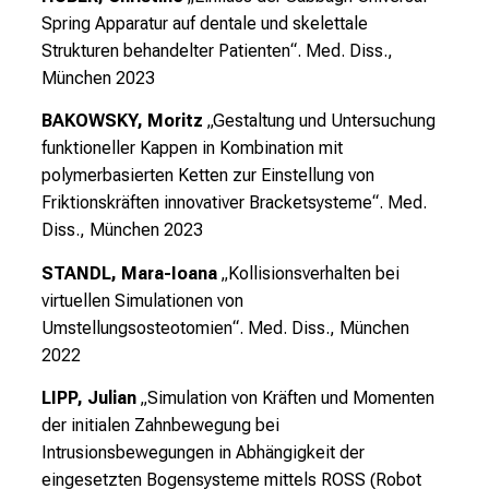
m
Spring Apparatur auf dentale und skelettale
a
Strukturen behandelter Patienten“. Med. Diss.,
t
München 2023
i
BAKOWSKY, Moritz
„Gestaltung und Untersuchung
o
funktioneller Kappen in Kombination mit
n
polymerbasierten Ketten zur Einstellung von
e
Friktionskräften innovativer Bracketsysteme“. Med.
n
Diss., München 2023
z
u
STANDL, Mara-Ioana
„Kollisionsverhalten bei
J
virtuellen Simulationen von
o
Umstellungsosteotomien“. Med. Diss., München
b
2022
s
LIPP, Julian
„Simulation von Kräften und Momenten
,
der initialen Zahnbewegung bei
A
Intrusionsbewegungen in Abhängigkeit der
u
eingesetzten Bogensysteme mittels ROSS (Robot
s