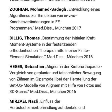
n
d
ZOGHIAN, Mohamed-Sadegh
„Entwicklung eines
l
Algorithmus zur Simulation von in-vivo-
i
Knochenveränderungen in FE-
c
Programmen.“
Med.Diss., München 2017
h
DILLIG, Thomas
„Bestimmung der initialen Kraft-
u
Moment-Systeme in der festsitzenden
n
orthodontischen Therapie mittels einer Finite-
d
Element-Simulation.“
Med.Diss., München 2016
o
h
HEGER, Sebastian
„Aligner in der Kieferorthopädie -
n
Vergleich von geplanter und tatsächlicher Bewegung
e
von Zähnen im Gipsmodell bei der Herstellung der
A
Set-Up-Modelle von Alignern mit Hilfe von Fotos und
n
3D-Scans.“
Med.Diss., München 2016
m
MIRZAEI, Nazli
„Einfluss der
e
Herbstscharnierbehandlung auf dentale und
l