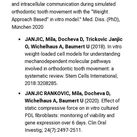
u
and intracellular communication during simulated
s
orthodontic tooth movement with the “Weight
u
Approach Based” in vitro model."
Med. Diss. (PhD),
n
München 2020
d
l
JANJIC, Mila, Docheva D, Trickovic Janjic
a
O, Wichelhaus A, Baumert U
(2018). In vitro
weight-loaded cell models for understanding
s
mechanodependent molecular pathways
s
involved in orthodontic tooth movement: a
e
systematic review. Stem Cells International;
n
2018:3208285.
S
i
JANJIC RANKOVIC, Mila, Docheva D,
e
Wichelhaus A, Baumert U
(2020). Effect of
s
static compressive force on in vitro cultured
i
PDL fibroblasts: monitoring of viability and
gene expression over 6 days. Clin Oral
c
Investig; 24(7):2497-2511.
h