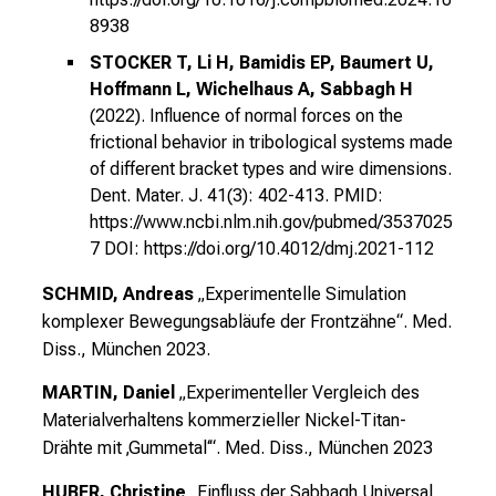
n
8938
S
STOCKER T, Li H, Bamidis EP, Baumert U,
i
Hoffmann L, Wichelhaus A, Sabbagh H
e
(2022). Influence of normal forces on the
s
frictional behavior in tribological systems made
p
of different bracket types and wire dimensions.
a
Dent. Mater. J. 41(3): 402-413. PMID:
n
https://www.ncbi.nlm.nih.gov/pubmed/3537025
n
7 DOI: https://doi.org/10.4012/dmj.2021-112
e
n
SCHMID, Andreas
„Experimentelle Simulation
d
komplexer Bewegungsabläufe der Frontzähne“. Med.
e
Diss., München 2023.
I
MARTIN, Daniel
„Experimenteller Vergleich des
n
Materialverhaltens kommerzieller Nickel-Titan-
f
Drähte mit ‚Gummetal‘“. Med. Diss., München 2023
o
r
HUBER, Christine
„Einfluss der Sabbagh Universal