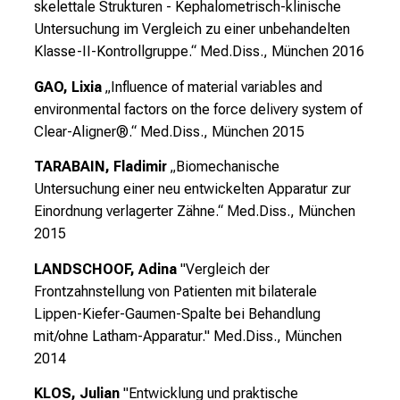
skelettale Strukturen - Kephalometrisch-klinische
d
Untersuchung im Vergleich zu einer unbehandelten
u
Klasse-II-Kontrollgruppe.“
Med.Diss., München 2016
n
g
GAO, Lixia
„Influence of material variables and
.
environmental factors on the force delivery system of
Clear-Aligner®.“
Med.Diss., München 2015
mehr Informationen
TARABAIN, Fladimir
„Biomechanische
Untersuchung einer neu entwickelten Apparatur zur
Schließen
Einordnung verlagerter Zähne.“
Med.Diss., München
2015
LANDSCHOOF, Adina
"Vergleich der
Frontzahnstellung von Patienten mit bilaterale
Lippen-Kiefer-Gaumen-Spalte bei Behandlung
mit/ohne Latham-Apparatur."
Med.Diss., München
2014
KLOS, Julian
"Entwicklung und praktische