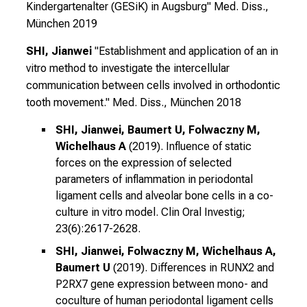
g
Kindergartenalter (GESiK) in Augsburg"
Med. Diss.,
e
München 2019
w
SHI, Jianwei
"Establishment and application of an in
i
vitro method to investigate the intercellular
s
communication between cells involved in orthodontic
s
tooth movement."
Med. Diss., München 2018
e
n
SHI, Jianwei, Baumert U, Folwaczny M,
s
Wichelhaus A
(2019). Influence of static
c
forces on the expression of selected
h
parameters of inflammation in periodontal
a
ligament cells and alveolar bone cells in a co-
f
culture in vitro model. Clin Oral Investig;
t
23(6):2617-2628.
b
SHI, Jianwei, Folwaczny M, Wichelhaus A,
e
Baumert U
(2019). Differences in RUNX2 and
g
P2RX7 gene expression between mono- and
e
coculture of human periodontal ligament cells