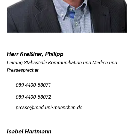
c
h
a
n
LM
c
Kli
e
n
Herr Kreßirer, Philipp
u
Leitung Stabsstelle Kommunikation und Medien und
n
Pressesprecher
d
e
089 4400-58071
r
h
089 4400-58072
a
öpdicci
vim ful_vfiYuyziuSemi
l
t
e
Isabel Hartmann
n