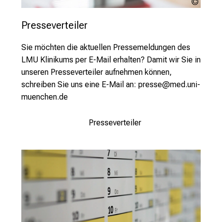
s
Pixab
u
Presseverteiler
n
d
Sie möchten die aktuellen Pressemeldungen des
l
LMU Klinikums per E-Mail erhalten? Damit wir Sie in
a
unseren Presseverteiler aufnehmen können,
s
schreiben Sie uns eine E-Mail an:
presse@med.uni-
s
muenchen.de
e
n
Presseverteiler
S
i
e
s
i
c
h
v