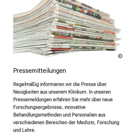
v
o
r
b
e
i
,
LMU
t
Klinik
a
Pressemitteilungen
u
s
Regelmäßig informieren wir die Presse über
c
Neuigkeiten aus unserem Klinikum. In unseren
h
Pressemeldungen erfahren Sie mehr über neue
e
Forschungsergebnisse, innovative
n
Behandlungsmethoden und Personalien aus
S
verschiedenen Bereichen der Medizin, Forschung
i
und Lehre.