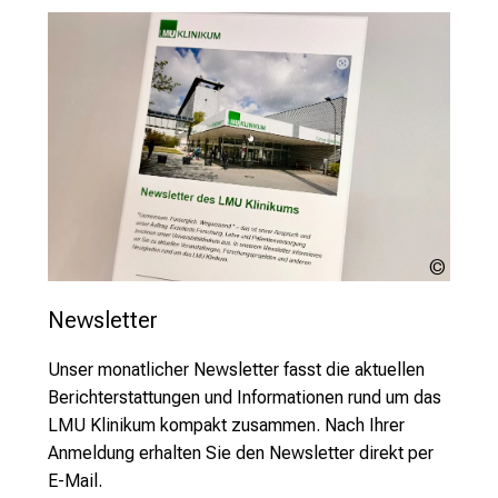
s
t
e
r
n
–
g
a
n
z
LMU
u
Klinik
n
Newsletter
v
Unser monatlicher Newsletter fasst die aktuellen
e
Berichterstattungen und Informationen rund um das
r
LMU Klinikum kompakt zusammen. Nach Ihrer
b
Anmeldung erhalten Sie den Newsletter direkt per
i
E-Mail.
n