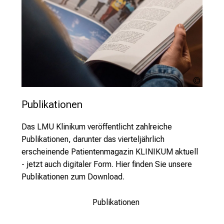
e
w
i
s
s
e
n
Unspla
s
Blair
Fraser
Publikationen
c
h
Das LMU Klinikum veröffentlicht zahlreiche
a
Publikationen, darunter das vierteljährlich
f
erscheinende Patientenmagazin KLINIKUM aktuell
t
- jetzt auch digitaler Form. Hier finden Sie unsere
b
Publikationen zum Download.
e
g
Publikationen
e
i