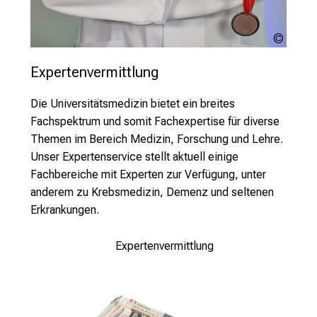
i
l
Unspla
d
Brosy
u
Expertenvermittlung
n
Die Universitätsmedizin bietet ein breites
g
Fachspektrum und somit Fachexpertise für diverse
e
Themen im Bereich Medizin, Forschung und Lehre.
n
Unser Expertenservice stellt aktuell einige
.
Fachbereiche mit Experten zur Verfügung, unter
K
anderem zu Krebsmedizin, Demenz und seltenen
o
Erkrankungen.
m
m
e
Expertenvermittlung
n
S
i
e