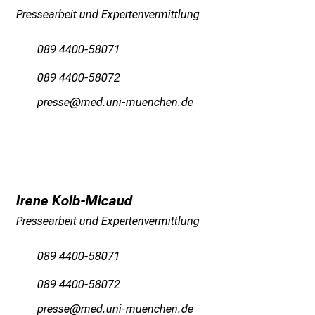
S
Pressearbeit und Expertenvermittlung
i
e
089 4400-58071
s
089 4400-58072
p
a
öpicci
vim/fu:ldhv,fiuyYziu-mi
n
n
e
n
d
Irene Kolb-Micaud
e
Pressearbeit und Expertenvermittlung
I
n
089 4400-58071
f
o
089 4400-58072
r
öpicci
viamefaul_vfiuy,ziu,emi
m