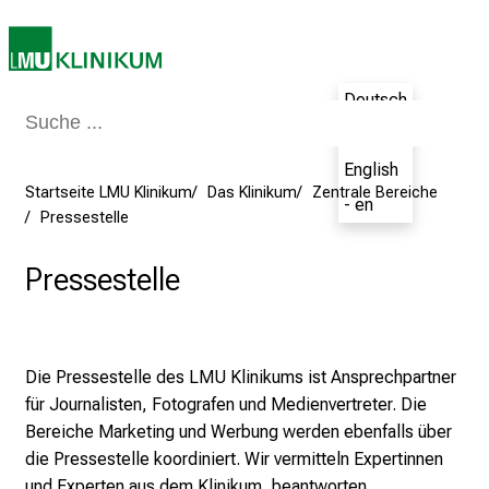
e
i
t
l
Deutsch
i
- de
c
English
h
Startseite LMU Klinikum
Das Klinikum
Zentrale Bereiche
e
- en
Pressestelle
n
P
Pressestelle
f
l
e
g
Die Pressestelle des LMU Klinikums ist Ansprechpartner
e
für Journalisten, Fotografen und Medienvertreter. Die
a
Bereiche Marketing und Werbung werden ebenfalls über
l
die Pressestelle koordiniert. Wir vermitteln Expertinnen
l
und Experten aus dem Klinikum, beantworten