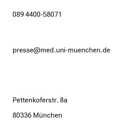
r
t
089 4400-58071
e
n
,
e
n
presse@med.uni-muenchen.de
t
d
e
c
k
e
n
Pettenkoferstr. 8a
S
i
80336 München
e
v