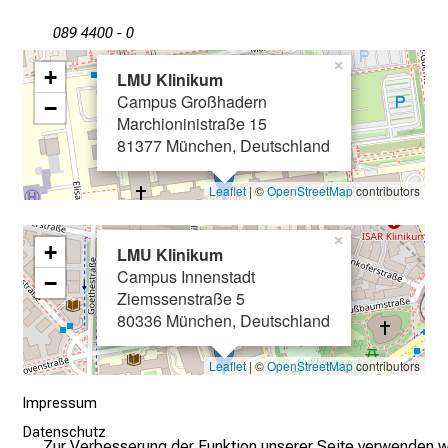
u
089 4400 - 0
n
g
×
+
LMU Klinikum
.
Campus Großhadern
−
Marchioninistraße 15
81377 München, Deutschland
mehr Informationen
Leaflet
| ©
OpenStreetMap
contributors
Schließen
×
+
LMU Klinikum
Campus Innenstadt
−
Ziemssenstraße 5
80336 München, Deutschland
Leaflet
| ©
OpenStreetMap
contributors
Impressum
Datenschutz
Zur Verbesserung der Funktion unserer Seite verwenden w