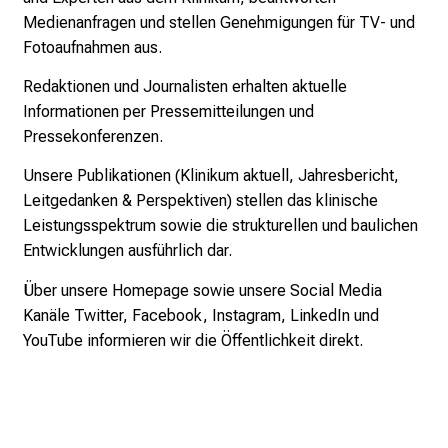
t
Medienanfragen und stellen Genehmigungen für TV- und
a
Fotoaufnahmen aus.
g
.
Redaktionen und Journalisten erhalten aktuelle
T
Informationen per Pressemitteilungen und
r
Pressekonferenzen.
e
Unsere Publikationen (Klinikum aktuell, Jahresbericht,
f
Leitgedanken & Perspektiven) stellen das klinische
f
Leistungsspektrum sowie die strukturellen und baulichen
e
Entwicklungen ausführlich dar.
n
S
Über unsere Homepage sowie unsere Social Media
i
Kanäle Twitter, Facebook, Instagram, LinkedIn und
e
YouTube informieren wir die Öffentlichkeit direkt.
E
x
p
e