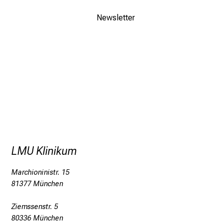
d
Newsletter
l
i
c
h
u
n
d
o
h
n
e
LMU Klinikum
A
n
Marchioninistr. 15
m
81377 München
e
l
Ziemssenstr. 5
d
80336 München