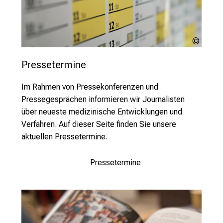
o
n
d
e
Pixaba
r
Lischk
Pressetermine
g
e
Im Rahmen von Pressekonferenzen und
l
Pressegesprächen informieren wir Journalisten
e
über neueste medizinische Entwicklungen und
b
Verfahren. Auf dieser Seite finden Sie unsere
t
aktuellen Pressetermine.
e
n
Pressetermine
P
f
l
e
g