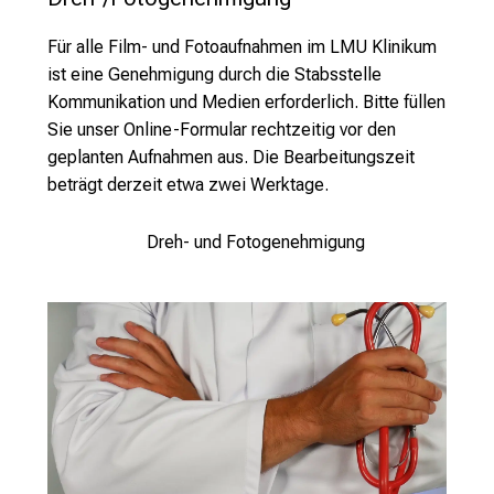
i
Für alle Film- und Fotoaufnahmen im LMU Klinikum
l
ist eine Genehmigung durch die Stabsstelle
d
Kommunikation und Medien erforderlich. Bitte füllen
u
Sie unser Online-Formular rechtzeitig vor den
n
geplanten Aufnahmen aus. Die Bearbeitungszeit
g
beträgt derzeit etwa zwei Werktage.
e
n
Dreh- und Fotogenehmigung
u
n
d
W
e
i
t
e
r
b