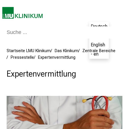
m
2
7
.
Deutsch
J
- de
u
English
n
Startseite LMU Klinikum
Das Klinikum
Zentrale Bereiche
- en
i
Pressestelle
Expertenvermittlung
2
0
Expertenvermittlung
2
5
d
e
n
K
a
r