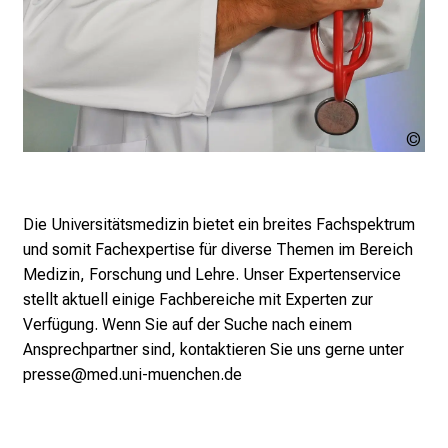
r
i
e
r
e
Uns
t
Bro
a
g
d
Die Universitätsmedizin bietet ein breites Fachspektrum
e
und somit Fachexpertise für diverse Themen im Bereich
r
Medizin, Forschung und Lehre. Unser Expertenservice
P
stellt aktuell einige Fachbereiche mit Experten zur
f
Verfügung. Wenn Sie auf der Suche nach einem
l
Ansprechpartner sind, kontaktieren Sie uns gerne unter
e
presse@med.uni-muenchen.de
g
e
a