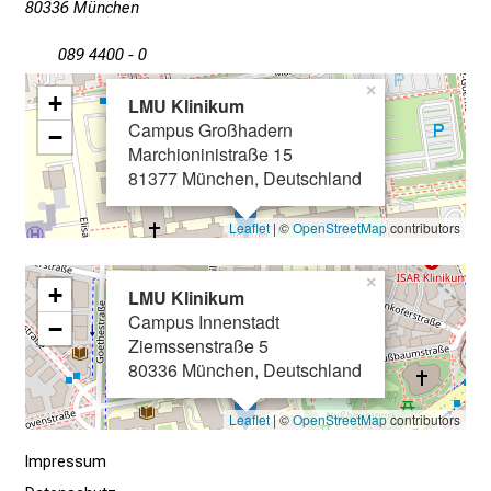
80336 München
n
b
089 4400 - 0
l
×
+
i
LMU Klinikum
Campus Großhadern
c
−
Marchioninistraße 15
k
81377 München, Deutschland
e
i
Leaflet
| ©
OpenStreetMap
contributors
n
d
×
+
e
LMU Klinikum
Campus Innenstadt
n
−
Ziemssenstraße 5
a
80336 München, Deutschland
n
s
Leaflet
| ©
OpenStreetMap
contributors
p
r
Impressum
u