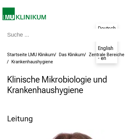
u
n
i
2
Deutsch
0
- de
2
English
5
Startseite LMU Klinikum
Das Klinikum
Zentrale Bereiche
d
- en
Krankenhaushygiene
e
n
Klinische Mikrobiologie und
K
Krankenhaushygiene
a
r
r
i
Leitung
e
r
e