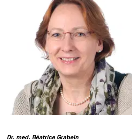
t
a
g
d
e
r
P
f
l
e
g
e
a
m
L
M
U
K
Dr. med. Béatrice Grabein