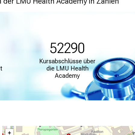
rm der LMU Health Academy in Zahlen
52290
Kursabschlüsse über
t
die LMU Health
Academy
+