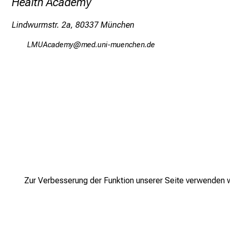
Health Academy
Lindwurmstr. 2a, 80337 München
VOCFygmivј
vimsful_vfiuyziu mi
Zur Verbesserung der Funktion unserer Seite verwenden wi