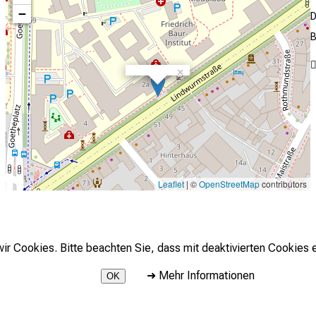
−
D
B
×
Leaflet
| ©
OpenStreetMap
contributors
r Cookies. Bitte beachten Sie, dass mit deaktivierten Cookies e
➜
Mehr Informationen
OK
2026 © LMU Klinikum - LMU Health Academy - Fort- und Weiterbildun