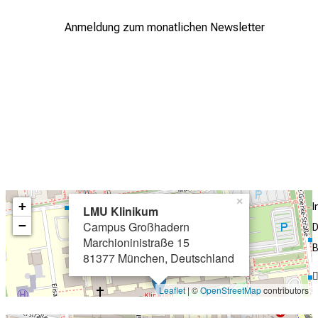
Anmeldung zum monatlichen Newsletter
×
+
LMU Klinikum
−
Campus Großhadern
D
Marchioninistraße 15
B
81377 München, Deutschland
Leaflet
| ©
OpenStreetMap
contributors