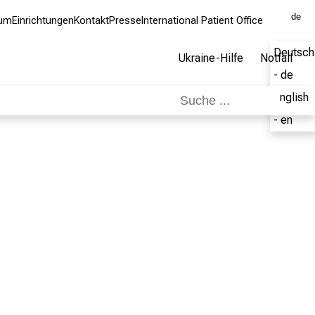
de
kum
Einrichtungen
Kontakt
Presse
International Patient Office
Deutsch
Ukraine-Hilfe
Notfall
- de
English
- en