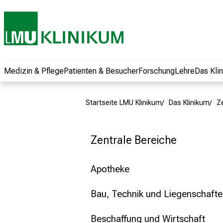
und erhalten Sie
spannende
Informationen zu
Jobs, Ausbildungen
und
Weiterbildungen.
Medizin & Pflege
Patienten & Besucher
Forschung
Lehre
Das Kli
Kommen Sie
vorbei, tauschen
Startseite LMU Klinikum
Das Klinikum
Z
Sie sich mit
Kollegen aus und
lassen Sie sich von
Zentrale Bereiche
der gelebten
Pflegewissenschaft
Apotheke
begeistern – ganz
unverbindlich und
Bau, Technik und Liegenschaft
ohne Anmeldung.
Beschaffung und Wirtschaft