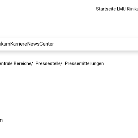
Startseite LMU Klini
nikum
Karriere
NewsCenter
entrale Bereiche
Pressestelle
Pressemitteilungen
en