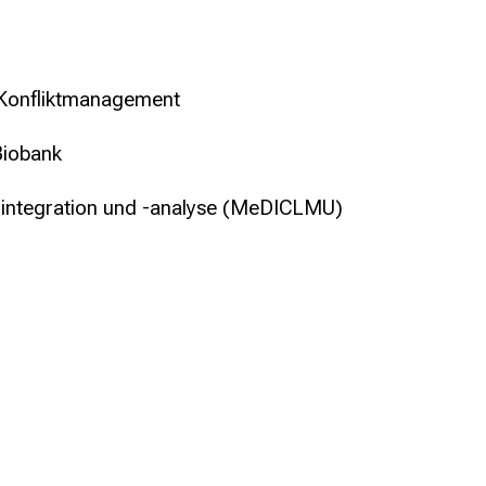
 Konfliktmanagement
Biobank
nintegration und -analyse (MeDICLMU)