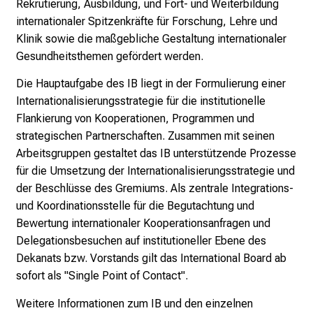
Rekrutierung, Ausbildung, und Fort- und Weiterbildung
,
internationaler Spitzenkräfte für Forschung, Lehre und
e
Klinik sowie die maßgebliche Gestaltung internationaler
n
Gesundheitsthemen gefördert werden.
t
Die Hauptaufgabe des IB liegt in der Formulierung einer
d
Internationalisierungsstrategie für die institutionelle
e
Flankierung von Kooperationen, Programmen und
c
strategischen Partnerschaften. Zusammen mit seinen
k
Arbeitsgruppen gestaltet das IB unterstützende Prozesse
e
für die Umsetzung der Internationalisierungsstrategie und
n
der Beschlüsse des Gremiums. Als zentrale Integrations-
S
und Koordinationsstelle für die Begutachtung und
i
Bewertung internationaler Kooperationsanfragen und
e
Delegationsbesuchen auf institutioneller Ebene des
v
Dekanats bzw. Vorstands gilt das International Board ab
i
sofort als "Single Point of Contact".
e
l
Weitere Informationen zum IB und den einzelnen
f