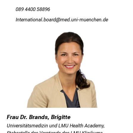
i
089 4400 58896
c
Eubipugblüugäejüg;;pm
vim ful_vfiuyziuemi
h
e
n
P
f
l
e
g
e
a
l
l
t
Frau Dr. Brands, Brigitte
a
g
Universitätsmedizin und LMU Health Academy,
.