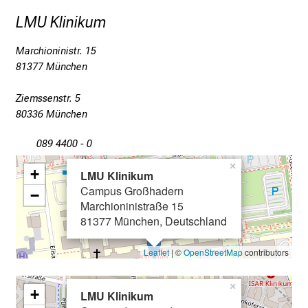
n
c
LMU Klinikum
e
n
Marchioninistr. 15
81377 München
u
n
Ziemssenstr. 5
d
80336 München
e
r
089 4400 - 0
h
×
+
a
LMU Klinikum
l
Campus Großhadern
−
Marchioninistraße 15
t
81377 München, Deutschland
e
n
Leaflet
| ©
OpenStreetMap
contributors
S
i
×
+
e
LMU Klinikum