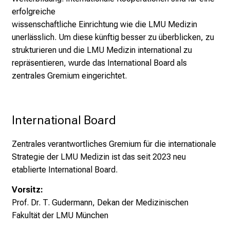
n
erfolgreiche
s
wissenschaftliche Einrichtung wie die LMU Medizin
p
unerlässlich. Um diese künftig besser zu überblicken, zu
i
strukturieren und die LMU Medizin international zu
r
repräsentieren, wurde das International Board als
i
zentrales Gremium eingerichtet.
e
r
e
International Board
n
d
Zentrales verantwortliches Gremium für die internationale
e
Strategie der LMU Medizin ist das seit 2023 neu
r
etablierte International Board.
E
i
Vorsitz:
n
Prof. Dr. T. Gudermann, Dekan der Medizinischen
b
Fakultät der LMU München
l