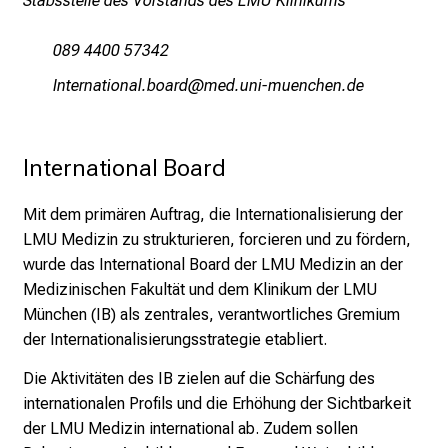
Stabsstelle des Vorstands des LMU Klinikums
T
r
089 4400 57342
e
Eubipugblüugä/jügpm
vim ful_vfiuyziuemi
f
f
e
International Board
n
S
Mit dem primären Auftrag, die Internationalisierung der
i
LMU Medizin zu strukturieren, forcieren und zu fördern,
e
wurde das International Board der LMU Medizin an der
E
Medizinischen Fakultät und dem Klinikum der LMU
x
München (IB) als zentrales, verantwortliches Gremium
p
der Internationalisierungsstrategie etabliert.
e
r
Die Aktivitäten des IB zielen auf die Schärfung des
t
internationalen Profils und die Erhöhung der Sichtbarkeit
e
der LMU Medizin international ab. Zudem sollen
n