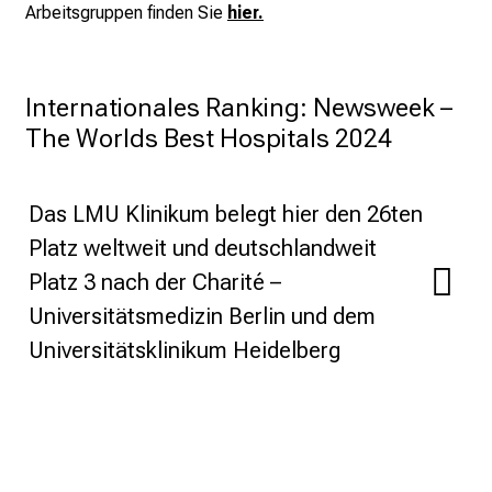
Arbeitsgruppen finden Sie
hier
.
ä
l
t
Internationales Ranking: Newsweek – 
i
The Worlds Best Hospitals 2024 
g
e
K
Das LMU Klinikum belegt hier den 26ten
a
Platz weltweit und deutschlandweit
r
r
Platz 3 nach der Charité –
i
Universitätsmedizin Berlin und dem
e
Universitätsklinikum Heidelberg
r
e
c
h
a