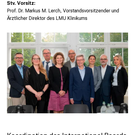
Stv. Vorsitz:
i
Prof. Dr. Markus M. Lerch, Vorstandsvorsitzender und
c
Ärztlicher Direktor des LMU Klinikums
k
e
i
n
d
e
n
a
n
s
p
r
u
c
h
s