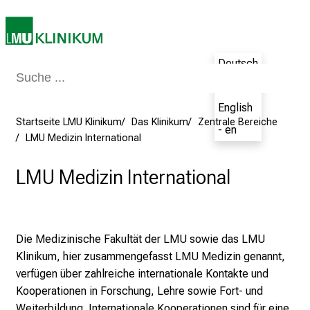
i
k
u
m
Deutsch
–
- de
e
English
i
Startseite LMU Klinikum
Das Klinikum
Zentrale Bereiche
n
- en
LMU Medizin International
T
a
LMU Medizin International
g
v
o
l
Die Medizinische Fakultät der LMU sowie das LMU
l
Klinikum, hier zusammengefasst LMU Medizin genannt,
e
verfügen über zahlreiche internationale Kontakte und
r
Kooperationen in Forschung, Lehre sowie Fort- und
i
Weiterbildung.
Internationale Kooperationen sind für eine