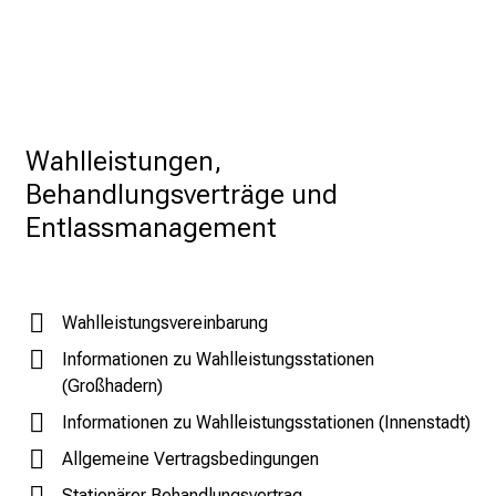
l
l
e
r
i
Wahlleistungen, 
n
Behandlungsverträge und 
s
p
Entlassmanagement
i
r
i
Wahlleistungsvereinbarung
e
r
Informationen zu Wahlleistungsstationen
e
(Großhadern)
n
Informationen zu Wahlleistungsstationen (Innenstadt)
d
Allgemeine Vertragsbedingungen
e
r
Stationärer Behandlungsvertrag