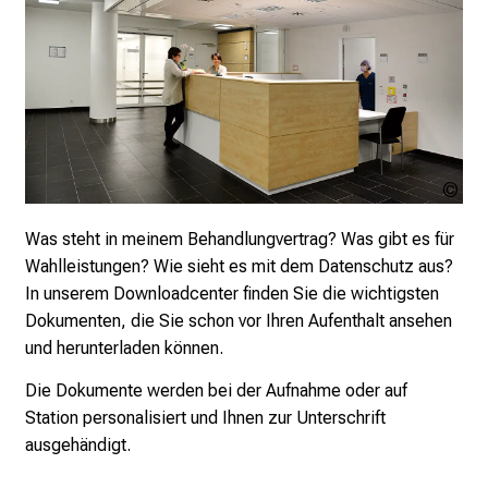
U
K
l
i
n
i
k
LM
u
Kli
Was steht in meinem Behandlungvertrag? Was gibt es für
m
Wahlleistungen? Wie sieht es mit dem Datenschutz aus?
–
In unserem Downloadcenter finden Sie die wichtigsten
e
Dokumenten, die Sie schon vor Ihren Aufenthalt ansehen
i
und herunterladen können.
n
T
Die Dokumente werden bei der Aufnahme oder auf
a
Station personalisiert und Ihnen zur Unterschrift
g
ausgehändigt.
v
o