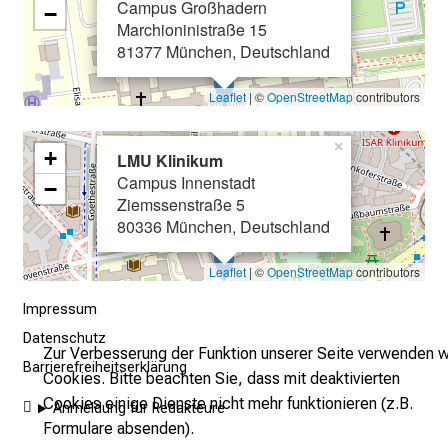
l
Campus Großhadern
−
Marchioninistraße 15
l
81377 München, Deutschland
t
a
Leaflet
| ©
OpenStreetMap
contributors
g
.
×
T
+
LMU Klinikum
r
Campus Innenstadt
−
Ziemssenstraße 5
e
80336 München, Deutschland
f
f
Leaflet
| ©
OpenStreetMap
contributors
e
n
Impressum
S
Datenschutz
Zur Verbesserung der Funktion unserer Seite verwenden w
i
Barrierefreiheitserklärung
Cookies. Bitte beachten Sie, dass mit deaktivierten
e
Cookies einige Dienste nicht mehr funktionieren (z.B.
E
Anmeldung für Redakteure
Formulare absenden).
x