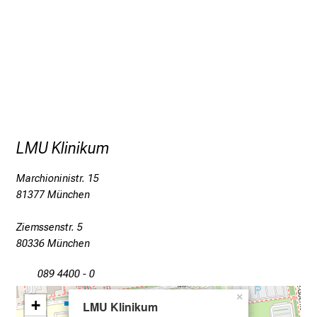
z
h
e
i
t
l
i
c
h
LMU Klinikum
e
n
Marchioninistr. 15
81377 München
P
f
Ziemssenstr. 5
l
80336 München
e
g
089 4400 - 0
e
×
a
+
LMU Klinikum