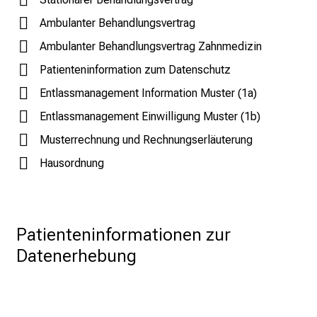
E
Ambulanter Behandlungsvertrag
i
Ambulanter Behandlungsvertrag Zahnmedizin
n
b
Patienteninformation zum Datenschutz
l
Entlassmanagement Information Muster (1a)
i
Entlassmanagement Einwilligung Muster (1b)
c
Musterrechnung und Rechnungserläuterung
k
e
Hausordnung
i
n
d
e
Patienteninformationen zur 
n
Datenerhebung
a
n
s