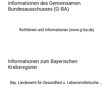
p
Informationen des Gemeinsamen 
r
Bundesausschusses (G-BA)
u
c
h
Richtlinien und Informationen (www.g-ba.de)
s
v
o
l
l
Informationen zum Bayerischen 
e
Krebsregister 
n
u
n
Bay. Landesamt für Gesundheit u. Lebensmittelsicherheit (www.lgl.bayern.de)
d
g
a
n