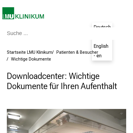
r
e
t
Deutsch
a
g
- de
d
English
e
Startseite LMU Klinikum
Patienten & Besucher
- en
r
Wichtige Dokumente
P
f
Downloadcenter: Wichtige
l
Dokumente für Ihren Aufenthalt
e
g
e
a
m
L
M