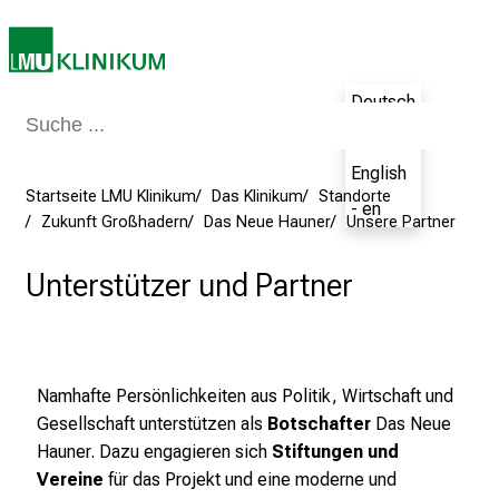
e
r
e
t
Deutsch
a
- de
g
d
English
Startseite LMU Klinikum
Das Klinikum
Standorte
e
- en
Zukunft Großhadern
Das Neue Hauner
Unsere Partner
r
P
Unterstützer und Partner
f
l
e
g
e
Namhafte Persönlichkeiten aus Politik, Wirtschaft und
a
Gesellschaft unterstützen als
Botschafter
Das Neue
m
Hauner. Dazu engagieren sich
Stiftungen und
L
Vereine
für das Projekt und eine moderne und