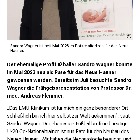
o
l
l
e
r
LM
i
Kli
Sandro Wagner ist seit Mai 2023 im Botschafterkreis für das Neue
n
Hauner.
s
Der ehemalige Profifußballer Sandro Wagner konnte
p
im Mai 2023 neu als Pate für das Neue Hauner
i
gewonnen werden. Bereits im Juli besuchte Sandro
r
Wagner die Frühgeborenenstation von Professor Dr.
i
med. Andreas Flemmer.
e
r
„Das LMU Klinikum ist für mich ein ganz besonderer Ort –
e
schließlich bin ich hier selbst zur Welt gekommen“, sagt
n
Sandro Wagner. Der ehemalige Fußballprofi und heutige
d
U-20 Co-Nationaltrainer ist nun Pate für den Neubau des
e
Neuen Hauner. „Wir haben die Neonatologie besucht, und