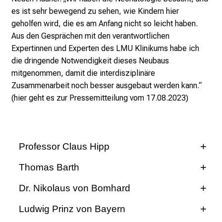
r
es ist sehr bewegend zu sehen, wie Kindern hier
E
geholfen wird, die es am Anfang nicht so leicht haben.
i
Aus den Gesprächen mit den verantwortlichen
n
Expertinnen und Experten des LMU Klinikums habe ich
b
die dringende Notwendigkeit dieses Neubaus
l
mitgenommen, damit die interdisziplinäre
i
Zusammenarbeit noch besser ausgebaut werden kann.“
c
(hier geht es zur
Pressemitteilung
vom 17.08.2023)
k
e
i
n
Professor Claus Hipp
d
e
Thomas Barth
n
Dr. Nikolaus von Bomhard
a
n
Ludwig Prinz von Bayern
s