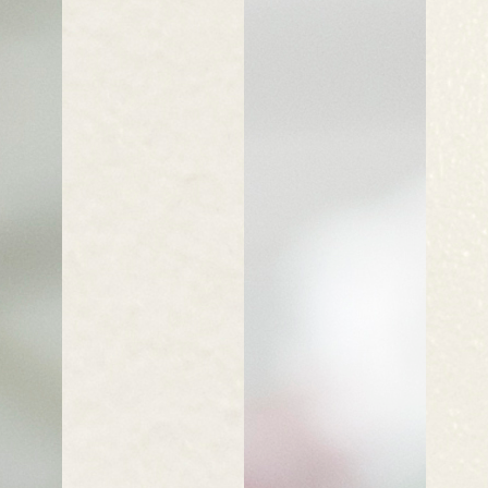
er Universität München, http://www.klinikum.uni-
nload/de/pressestelle/pressemeldungen/Nutzungsbedingungen__Bilder_