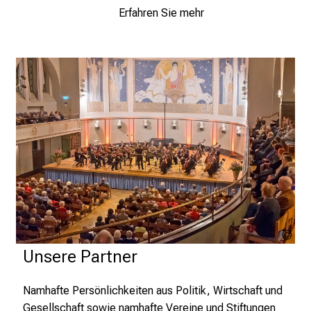
Erfahren Sie mehr
c
h
a
n
c
e
n
u
n
d
e
r
h
LM
a
Kli
Unsere Partner
l
t
Namhafte Persönlichkeiten aus Politik, Wirtschaft und
e
Gesellschaft sowie namhafte Vereine und Stiftungen
n