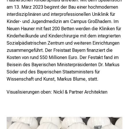
t
am 13. März 2023
beginnt der Bau einer hochmodernen
a
interdisziplinären und interprofessionellen Uniklinik für
g
Kinder- und Jugendmedizin am Campus Großhadern. Im
.
Neuen Hauner mit fast 200 Betten werden die Kliniken für
T
Kinderheilkunde und Kinderchirurgie mit dem integrierten
r
Sozialpädiatrischen Zentrum und weiteren Einrichtungen
e
zusammengeführt. Der Freistaat Bayern finanziert die
f
Kosten von rund 550 Millionen Euro. Der Festakt fand im
f
Beisein des Bayerischen Ministerpräsidenten Dr. Markus
e
Söder und des Bayerischen Staatsministers für
n
Wissenschaft und Kunst, Markus Blume, statt.
S
i
Visualisierungen oben: Nickl & Partner Architekten
e
E
x
p
e