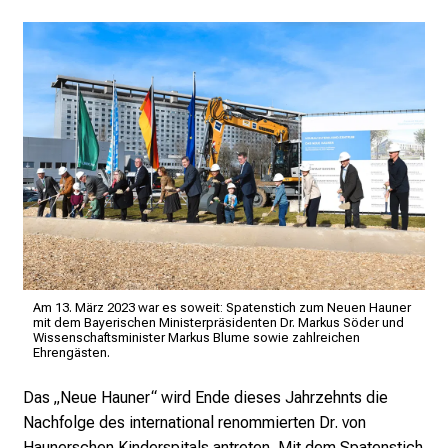
e
i
t
l
i
c
h
e
n
P
f
l
Am 13. März 2023 war es soweit: Spatenstich zum Neuen Hauner
e
mit dem Bayerischen Ministerpräsidenten Dr. Markus Söder und
g
Wissenschaftsminister Markus Blume sowie zahlreichen
Ehrengästen.
e
a
Das „Neue Hauner“ wird Ende dieses Jahrzehnts die
l
Nachfolge des international renommierten Dr. von
l
Haunerschen Kinderspitals antreten. Mit dem
Spatenstich