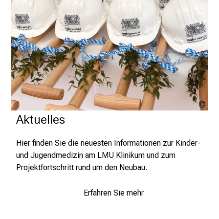
r
t
e
n
,
e
n
t
d
LM
Kli
Aktuelles
e
c
k
Hier finden Sie die neuesten Informationen zur Kinder-
e
und Jugendmedizin am LMU Klinikum und zum
n
Projektfortschritt rund um den Neubau.
S
i
Erfahren Sie mehr
e
v