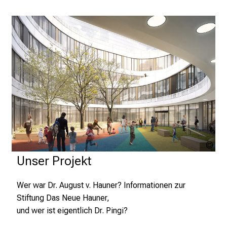
i
e
l
f
ä
l
t
i
g
e
K
Nic
a
Par
Unser Projekt
r
Arc
r
Wer war Dr. August v. Hauner? Informationen zur
i
Stiftung Das Neue Hauner,
e
und wer ist eigentlich Dr. Pingi?
r
e