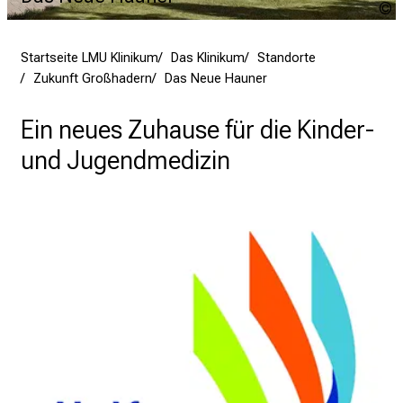
i
N
P
n
A
b
Startseite LMU Klinikum
Das Klinikum
Standorte
l
Zukunft Großhadern
Das Neue Hauner
i
c
Ein neues Zuhause für die Kinder-
k
und Jugendmedizin
e
i
n
d
e
n
a
n
s
p
r