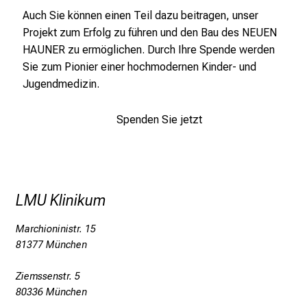
Auch Sie können einen Teil dazu beitragen, unser
a
Projekt zum Erfolg zu führen und den Bau des NEUEN
t
HAUNER zu ermöglichen. Durch Ihre Spende werden
i
Sie zum Pionier einer hochmodernen Kinder- und
o
Jugendmedizin.
n
e
n
Spenden Sie jetzt
z
u
J
o
LMU Klinikum
b
s
Marchioninistr. 15
,
81377 München
A
u
Ziemssenstr. 5
s
80336 München