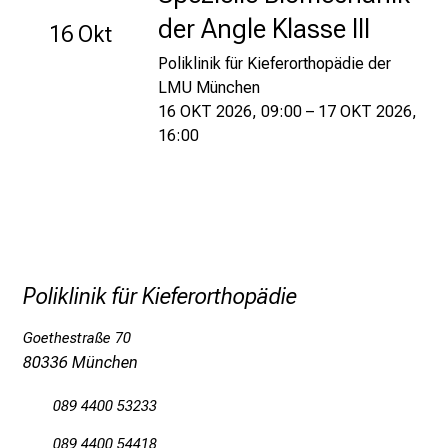
.
der Angle Klasse III
J
16 Okt
u
Poliklinik für Kieferorthopädie der
n
LMU München
i
16 OKT 2026, 09:00 – 17 OKT 2026,
2
16:00
0
2
5
d
e
n
Poliklinik für Kieferorthopädie
K
a
Goethestraße 70
r
80336 München
r
i
089 4400 53233
e
089 4400 54418