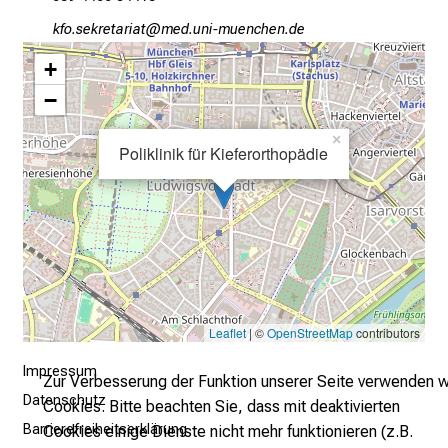
r
e
oYwüsciopibgplgb
vim fWul+vfiuyziuDtmi
t
+
a
−
g
d
×
Poliklinik für Kieferorthopädie
e
r
P
f
l
e
g
e
Leaflet
| ©
OpenStreetMap
contributors
a
Impressum
m
Zur Verbesserung der Funktion unserer Seite verwenden w
Datenschutz
L
Cookies. Bitte beachten Sie, dass mit deaktivierten
M
Barrierefreiheitserklärung
Cookies einige Dienste nicht mehr funktionieren (z.B.