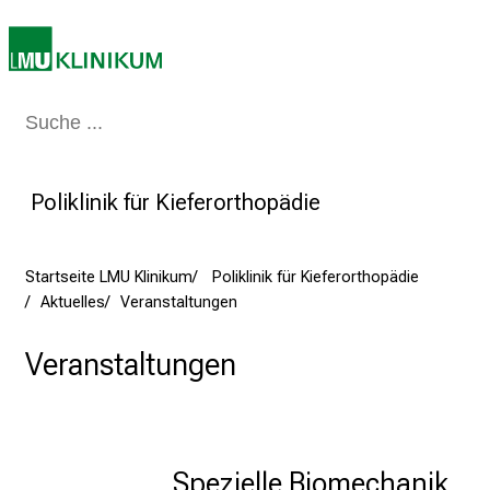
n
z
:
E
Medizin & Pflege
Patienten & Besucher
Forschung
Lehre
Das Kli
r
l
e
Poliklinik für Kieferorthopädie
b
e
n
Startseite LMU Klinikum
Poliklinik für Kieferorthopädie
S
Aktuelles
Veranstaltungen
i
e
Veranstaltungen
a
m
2
7
Spezielle Biomechanik