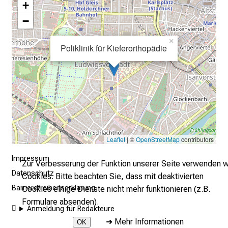
+
l
−
e
n
×
u
Poliklinik für Kieferorthopädie
n
d
g
a
n
z
h
Leaflet
| ©
OpenStreetMap
contributors
e
Impressum
i
Zur Verbesserung der Funktion unserer Seite verwenden w
Datenschutz
t
Cookies. Bitte beachten Sie, dass mit deaktivierten
l
Barrierefreiheitserklärung
Cookies einige Dienste nicht mehr funktionieren (z.B.
i
Formulare absenden).
Anmeldung für Redakteure
c
➜
Mehr Informationen
OK
h