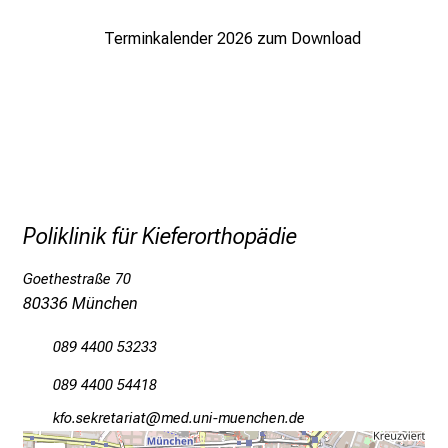
e
Terminkalender 2026 zum Download
i
n
d
e
n
a
n
s
Poliklinik für Kieferorthopädie
p
r
Goethestraße 70
u
80336 München
c
h
089 4400 53233
s
089 4400 54418
v
o
owüeciopibgplgb
vimeful#vfiuyziu mi
l