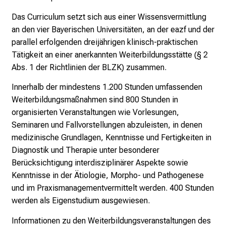
m
Das Curriculum setzt sich aus einer Wissensvermittlung
–
an den vier Bayerischen Universitäten, an der eazf und der
e
parallel erfolgenden dreijährigen klinisch-praktischen
i
Tätigkeit an einer anerkannten Weiterbildungsstätte (§ 2
n
Abs. 1 der Richtlinien der BLZK) zusammen.
T
a
Innerhalb der mindestens 1.200 Stunden umfassenden
g
Weiterbildungsmaßnahmen sind 800 Stunden in
v
organisierten Veranstaltungen wie Vorlesungen,
o
Seminaren und Fallvorstellungen abzuleisten, in denen
l
medizinische Grundlagen, Kenntnisse und Fertigkeiten in
l
Diagnostik und Therapie unter besonderer
e
Berücksichtigung interdisziplinärer Aspekte sowie
r
Kenntnisse in der Ätiologie, Morpho- und Pathogenese
i
und im Praxismanagementvermittelt werden. 400 Stunden
n
werden als Eigenstudium ausgewiesen.
s
p
Informationen zu den Weiterbildungsveranstaltungen des