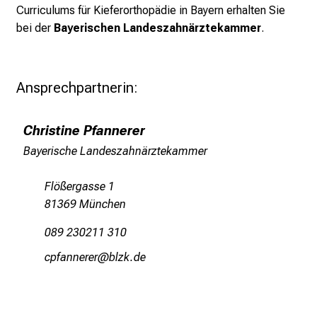
i
Curriculums für Kieferorthopädie in Bayern erhalten Sie
r
bei der
Bayerischen Landeszahnärztekammer
.
i
e
r
Ansprechpartnerin:
e
n
Christine Pfannerer
d
e
Bayerische Landeszahnärztekammer
r
E
Flößergasse 1
i
81369 München
n
089 230211 310
b
l
yöwguuipip
jäßosmi
i
c
k