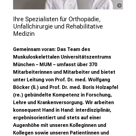
Enno
l
Kapitz
l
Ihre Spezialisten für Orthopädie, 
e
Unfallchirurgie und Rehabilitative 
n
Medizin
u
n
Gemeinsam voran: Das Team des
d
Muskuloskelettalen Universitätszentrums
g
München – MUM – umfasst über 370
a
Mitarbeiterinnen und Mitarbeiter und bietet
n
unter Leitung von Prof. Dr. med. Wolfgang
z
Böcker (li.) und Prof. Dr. med. Boris Holzapfel
h
(re.) gebündelte Kompetenz in Forschung,
e
Lehre und Krankenversorgung. Wir arbeiten
i
konsequent Hand in Hand: interdisziplinär,
t
ergebnisorientiert und stets auf einer
l
Augenhöhe mit unseren Kolleginnen und
i
Kollegen sowie unseren Patientinnen und