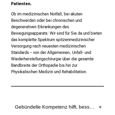
c
Patienten.
h
e
Ob im medizinischen Notfall, bei akuten
n
Beschwerden oder bei chronischen und
P
degenerativen Erkrankungen des
f
Bewegungsapparats: Wir sind für Sie da und bieten
l
das komplette Spektrum spitzenmedizinischer
e
Versorgung nach neuesten medizinischen
g
Standards – von der Allgemeinen, Unfall- und
e
Wiederherstellungschirurgie über die gesamte
a
Bandbreite der Orthopädie bis hin zur
l
Physikalischen Medizin und Rehabilitation.
l
t
a
g
.
Gebündelte Kompetenz hilft, besser zu helfe
T