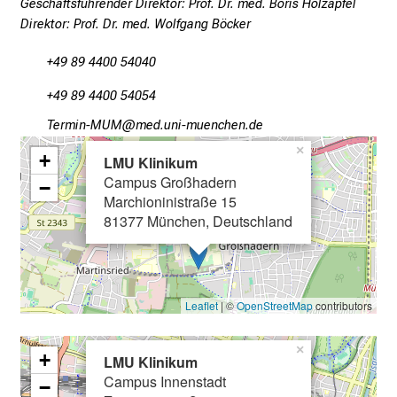
Geschäftsführender Direktor: Prof. Dr. med. Boris Holzapfel
g
Direktor: Prof. Dr. med. Wolfgang Böcker
e
n
+49 89 4400 54040
u
+49 89 4400 54054
n
d
Kipvlu#JOCO
vidm ;ful#vfiuy,ziu mi
W
×
+
LMU Klinikum
e
Campus Großhadern
−
i
Marchioninistraße 15
t
81377 München, Deutschland
e
r
b
i
Leaflet
| ©
OpenStreetMap
contributors
l
d
×
+
LMU Klinikum
u
Campus Innenstadt
−
n