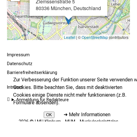
Ziemssenstraße 5
g
80336 München, Deutschland
e
n
.
K
Leaflet
| ©
OpenStreetMap
contributors
o
m
Impressum
m
Datenschutz
e
Barrierefreiheitserklärung
n
Zur Verbesserung der Funktion unserer Seite verwenden w
S
Cookies. Bitte beachten Sie, dass mit deaktivierten
Intranet
i
Cookies einige Dienste nicht mehr funktionieren (z.B.
e
Anmeldung für Redakteure
Formulare absenden).
v
o
➜
Mehr Informationen
OK
r
2026 © LMU Klinikum - MUM – Muskuloskelettales
b
Universitätszentrum München
e