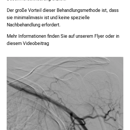
l
Der große Vorteil dieser Behandlungsmethode ist, dass
l
sie minimalinvasiv ist und keine spezielle
t
Nachbehandlung erfordert.
a
g
Mehr Informationen finden Sie auf unserem
Flyer
oder in
.
diesem
Videobeitrag
T
r
e
f
f
e
n
S
i
e
E
x