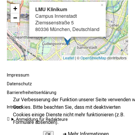
u
×
+
s
LMU Klinikum
Campus Innenstadt
b
−
Ziemssenstraße 5
i
80336 München, Deutschland
l
d
u
n
Leaflet
| ©
OpenStreetMap
contributors
g
e
Impressum
n
u
Datenschutz
n
Barrierefreiheitserklärung
d
Zur Verbesserung der Funktion unserer Seite verwenden w
W
Cookies. Bitte beachten Sie, dass mit deaktivierten
Intranet
e
Cookies einige Dienste nicht mehr funktionieren (z.B.
Anmeldung für Redakteure
i
Formulare absenden).
t
➜
Mehr Informationen
OK