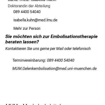
e
Doktorandin der Abteilung
n
089 4400 54040
S
lacgjiääJgeWofz:u
vimtävf-mi
i
Mehr zur Person
e
s
Sie möchten sich zur Embolisationstherapie
p
beraten lassen?
a
Kontaktieren Sie uns gerne per Mail oder telefonisch
n
n
Terminvereinbarung: 089 4400 54040
e
OCOsXiäiuoivjüWaälcgblüu
vim ful+vfiuyziusnmi
n
d
e
I
n
f