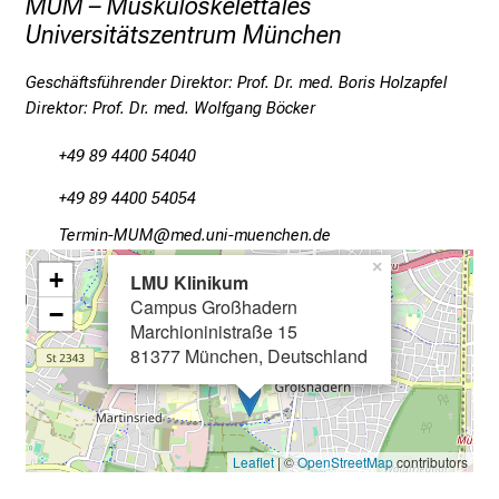
o
MUM – Muskuloskelettales
r
Universitätszentrum München
m
Geschäftsführender Direktor: Prof. Dr. med. Boris Holzapfel
a
Direktor: Prof. Dr. med. Wolfgang Böcker
t
i
+49 89 4400 54040
o
n
+49 89 4400 54054
e
Kipvlu_OCO
vimefulGvfiuyziu-mi
n
×
+
z
LMU Klinikum
Campus Großhadern
u
−
Marchioninistraße 15
J
81377 München, Deutschland
o
b
s
,
Leaflet
| ©
OpenStreetMap
contributors
A