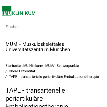
o
l
l
e
r
Medizin & Pflege
Patienten & Besucher
Forschung
Lehre
Das Kli
i
n
MUM – Muskuloskelettales
s
Universitätszentrum München
p
i
r
Startseite LMU Klinikum
MUM
Schwerpunkte
i
Obere Extremität
e
TAPE - transarterielle periartikuläre Embolisationstherapie
r
e
TAPE - transarterielle
n
periartikuläre
d
e
Embolisationstherapie