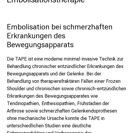
r
E
i
Embolisation bei schmerzhaften 
n
b
Erkrankungen des 
l
Bewegungsapparats 
i
c
Die TAPE ist eine moderne minimal-invasive Technik zur
k
Behandlung chronischer entzündlicher Erkrankungen des
e
Bewegungsapparats und der Gelenke. Bei der
i
Behandlung von therapierefraktären Fällen einer Frozen
n
Shoulder und chronischen sowie chronisch-entzündlichen
d
Erkrankungen des Bewegungsapparates wie
e
Tendinopathien, Enthesiopathien, Frühstadien der
n
Arthrose sowie schmerzhaften Gelenkendoprothesen
a
ohne mechanische Ursache konnte die TAPE in
n
unterschiedlichen Studien eine deutliche
s