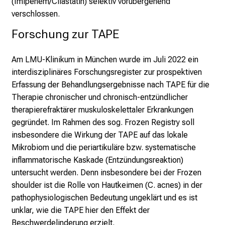
(Imipenem/Cilastatin) selektiv vorübergehend
z
verschlossen.
h
Forschung zur TAPE 
e
i
t
Am LMU-Klinikum in München wurde im Juli 2022 ein
l
interdisziplinäres Forschungsregister zur prospektiven
i
Erfassung der Behandlungsergebnisse nach TAPE für die
c
Therapie chronischer und chronisch-entzündlicher
h
therapierefraktärer muskuloskelettaler Erkrankungen
e
gegründet. Im Rahmen des sog. Frozen Registry soll
n
insbesondere die Wirkung der TAPE auf das lokale
P
Mikrobiom und die periartikuläre bzw. systematische
f
inflammatorische Kaskade (Entzündungsreaktion)
l
untersucht werden. Denn insbesondere bei der Frozen
e
shoulder ist die Rolle von Hautkeimen (C. acnes) in der
g
pathophysiologischen Bedeutung ungeklärt und es ist
e
unklar, wie die TAPE hier den Effekt der
a
Beschwerdelinderung erzielt.