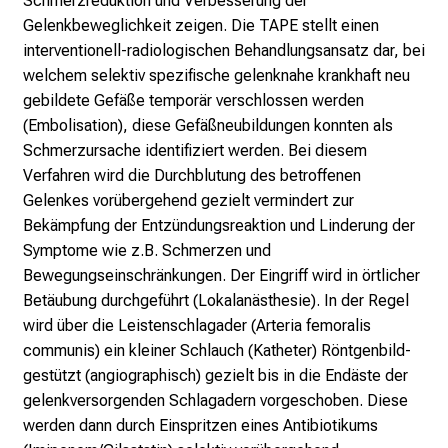
Schmerzreduktion und Verbesserung der
p
Gelenkbeweglichkeit zeigen. Die TAPE stellt einen
r
interventionell-radiologischen Behandlungsansatz dar, bei
u
welchem selektiv spezifische gelenknahe krankhaft neu
c
gebildete Gefäße temporär verschlossen werden
h
(Embolisation), diese Gefäßneubildungen konnten als
s
Schmerzursache identifiziert werden. Bei diesem
v
Verfahren wird die Durchblutung des betroffenen
o
Gelenkes vorübergehend gezielt vermindert zur
l
Bekämpfung der Entzündungsreaktion und Linderung der
l
Symptome wie z.B. Schmerzen und
e
Bewegungseinschränkungen. Der Eingriff wird in örtlicher
n
Betäubung durchgeführt (Lokalanästhesie). In der Regel
u
wird über die Leistenschlagader (Arteria femoralis
n
communis) ein kleiner Schlauch (Katheter) Röntgenbild-
d
gestützt (angiographisch) gezielt bis in die Endäste der
g
gelenkversorgenden Schlagadern vorgeschoben. Diese
a
werden dann durch Einspritzen eines Antibiotikums
n