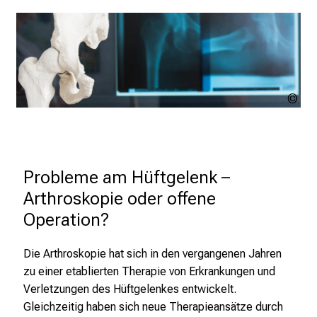
r
i
n
s
p
i
Jör
r
Rof
Ad
i
Sto
e
r
Probleme am Hüftgelenk – 
e
Arthroskopie oder offene 
n
Operation?
d
e
Die Arthroskopie hat sich in den vergangenen Jahren
r
zu einer etablierten Therapie von Erkrankungen und
E
Verletzungen des Hüftgelenkes entwickelt.
i
Gleichzeitig haben sich neue Therapieansätze durch
n