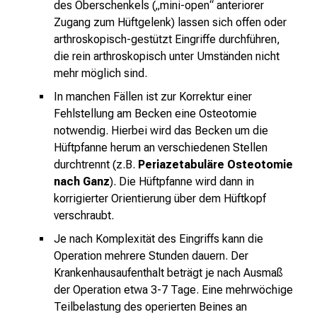
des Oberschenkels („mini-open“ anteriorer
t
Zugang zum Hüftgelenk) lassen sich offen oder
l
arthroskopisch-gestützt Eingriffe durchführen,
i
die rein arthroskopisch unter Umständen nicht
c
mehr möglich sind.
h
In manchen Fällen ist zur Korrektur einer
e
Fehlstellung am Becken eine Osteotomie
n
notwendig. Hierbei wird das Becken um die
P
Hüftpfanne herum an verschiedenen Stellen
f
durchtrennt (z.B.
Periazetabuläre Osteotomie
l
nach Ganz
). Die Hüftpfanne wird dann in
e
korrigierter Orientierung über dem Hüftkopf
g
verschraubt.
e
Je nach Komplexität des Eingriffs kann die
a
Operation mehrere Stunden dauern. Der
l
Krankenhausaufenthalt beträgt je nach Ausmaß
l
der Operation etwa 3-7 Tage. Eine mehrwöchige
t
Teilbelastung des operierten Beines an
a