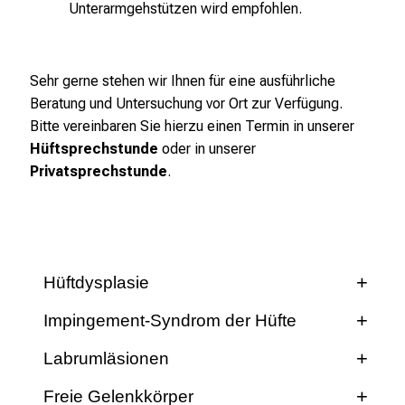
Unterarmgehstützen wird empfohlen.
g
.
T
Sehr gerne stehen wir Ihnen für eine ausführliche
r
Beratung und Untersuchung vor Ort zur Verfügung.
e
Bitte vereinbaren Sie hierzu einen Termin in unserer
f
Hüftsprechstunde
oder in unserer
f
Privatsprechstunde
.
e
n
S
i
e
Hüftdysplasie
E
x
Impingement-Syndrom der Hüfte
Einleitung
p
e
Labrumläsionen
Definition
Beschwerden
r
Freie Gelenkkörper
Beschwerden
t