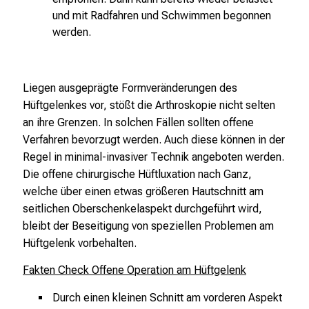
h
und mit Radfahren und Schwimmen begonnen
s
werden.
v
o
l
Liegen ausgeprägte Formveränderungen des
l
Hüftgelenkes vor, stößt die Arthroskopie nicht selten
e
an ihre Grenzen. In solchen Fällen sollten offene
n
Verfahren bevorzugt werden. Auch diese können in der
u
Regel in minimal-invasiver Technik angeboten werden.
n
Die offene chirurgische Hüftluxation nach Ganz,
d
welche über einen etwas größeren Hautschnitt am
g
seitlichen Oberschenkelaspekt durchgeführt wird,
a
bleibt der Beseitigung von speziellen Problemen am
n
Hüftgelenk vorbehalten.
z
h
Fakten Check Offene Operation am Hüftgelenk
e
Durch einen kleinen Schnitt am vorderen Aspekt
i