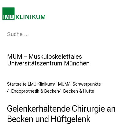
i
n
i
k
u
Medizin & Pflege
Patienten & Besucher
Forschung
Lehre
Das Kli
m
–
MUM – Muskuloskelettales
e
Universitätszentrum München
i
n
T
Startseite LMU Klinikum
MUM
Schwerpunkte
a
Endoprothetik & Becken
Becken & Hüfte
g
v
Gelenkerhaltende Chirurgie an
o
Becken und Hüftgelenk
l
l
e