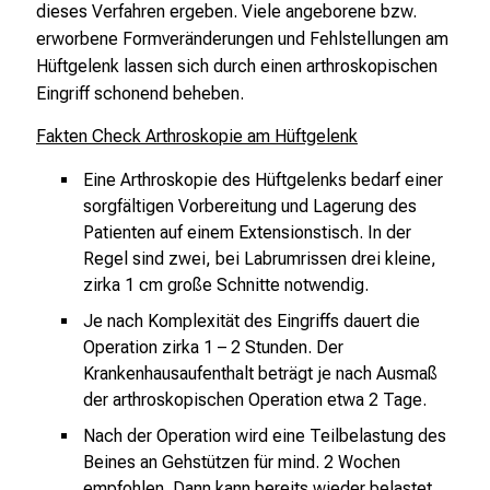
dieses Verfahren ergeben. Viele angeborene bzw.
b
erworbene Formveränderungen und Fehlstellungen am
l
Hüftgelenk lassen sich durch einen arthroskopischen
i
Eingriff schonend beheben.
c
k
Fakten Check Arthroskopie am Hüftgelenk
e
i
Eine Arthroskopie des Hüftgelenks bedarf einer
n
sorgfältigen Vorbereitung und Lagerung des
d
Patienten auf einem Extensionstisch. In der
Regel sind zwei, bei Labrumrissen drei kleine,
e
zirka 1 cm große Schnitte notwendig.
n
a
Je nach Komplexität des Eingriffs dauert die
n
Operation zirka 1 – 2 Stunden. Der
s
Krankenhausaufenthalt beträgt je nach Ausmaß
p
der arthroskopischen Operation etwa 2 Tage.
r
Nach der Operation wird eine Teilbelastung des
u
Beines an Gehstützen für mind. 2 Wochen
c
empfohlen. Dann kann bereits wieder belastet