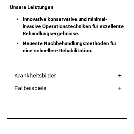
k
Unsere Leistungen
e
i
Innovative konservative und minimal-
n
invasive Operationstechniken für exzellente
d
Behandlungsergebnisse.
e
Neueste Nachbehandlungsmethoden für
n
eine schnellere Rehabilitatio
n.
a
n
s
Krankheitsbilder
p
r
Fallbeispiele
u
Achillessehnenriss
c
Ansatztendinopathie der Achillessehne
h
Beschwerden
s
Diagnose
Diagnose
v
o
Therapie