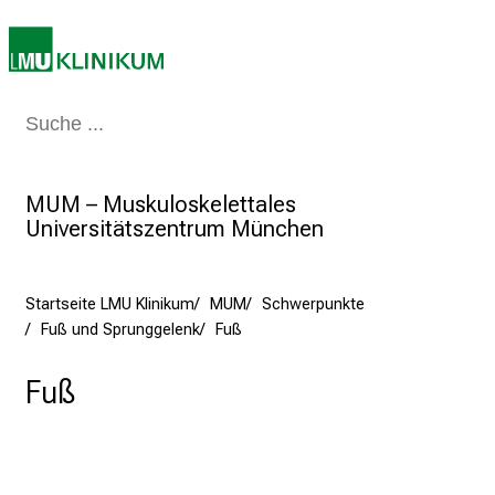
u
m
–
e
i
Medizin & Pflege
Patienten & Besucher
Forschung
Lehre
Das Kli
n
T
a
MUM – Muskuloskelettales
g
Universitätszentrum München
v
o
l
Startseite LMU Klinikum
MUM
Schwerpunkte
Fuß und Sprunggelenk
Fuß
l
e
Fuß
r
i
n
s