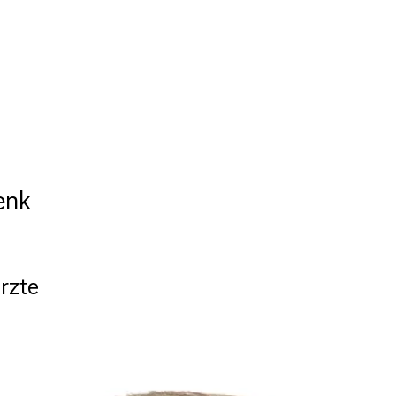
enk
rzte