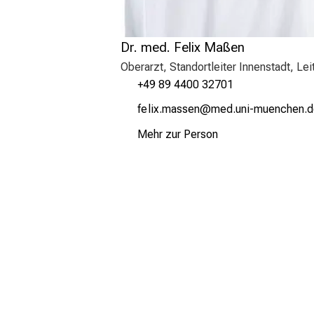
Dr. med. Felix Maßen
Oberarzt, Standortleiter Innenstadt, L
+49 89 4400 32701
wiSnälƒ vgcciu
vim-ful_vfiuWyziuem
Mehr zur Person