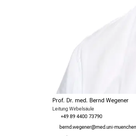
Prof. Dr. med. Bernd Wegener
Leitung Wirbelsäule
+49 89 4400 73790
jJipaumD éixiuip
vime;ful_vfiuyziu