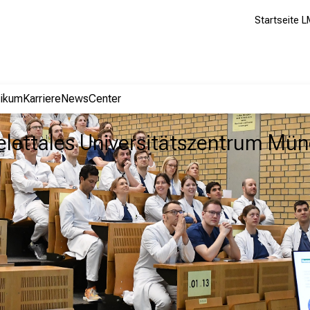
Startseite L
nikum
Karriere
NewsCenter
lettales Universitätszentrum Mü