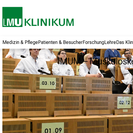
und erhalten Sie
spannende
Informationen zu
Jobs, Ausbildungen
und
Weiterbildungen.
Medizin & Pflege
Patienten & Besucher
Forschung
Lehre
Das Kli
Kommen Sie
vorbei, tauschen
MUM – Muskuloske
Sie sich mit
Kollegen aus und
lassen Sie sich von
der gelebten
Pflegewissenschaft
begeistern – ganz
unverbindlich und
ohne Anmeldung.