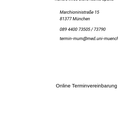
Marchioninistraße 15
81377 München
089 4400 73505 / 73790
bipvlu_vfvD
vimtSful_vfiJuy
Online Terminvereinbarung
Terminformular
* = Pflichtfeld