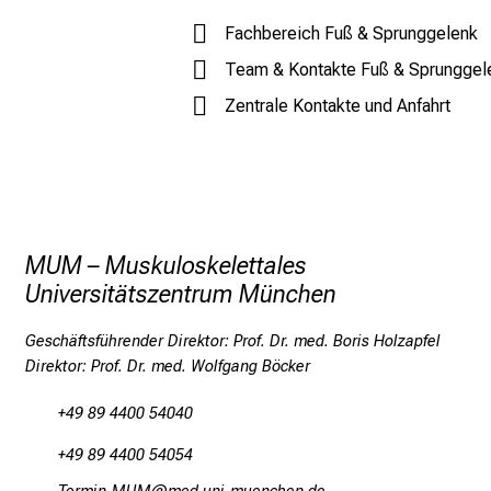
Anrede
Fachbereich Fuß & Sprunggelenk
Herr
Frau
kein
Team & Kontakte Fuß & Sprunggel
Zentrale Kontakte und Anfahrt
Vorname
*
Nachname
*
MUM – Muskuloskelettales
Universitätszentrum München
Geburtsdatum
*
Geschäftsführender Direktor: Prof. Dr. med. Boris Holzapfel
Direktor: Prof. Dr. med. Wolfgang Böcker
E-Mail
*
+49 89 4400 54040
+49 89 4400 54054
Telefonnummer