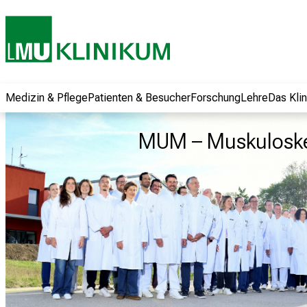
und erhalten Sie
spannende
Informationen zu
Jobs, Ausbildungen
und
Weiterbildungen.
Medizin & Pflege
Patienten & Besucher
Forschung
Lehre
Das Kli
Kommen Sie
vorbei, tauschen
MUM – Muskuloske
Sie sich mit
Kollegen aus und
lassen Sie sich von
der gelebten
Pflegewissenschaft
begeistern – ganz
unverbindlich und
ohne Anmeldung.