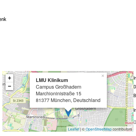
e Angabe
enk
×
+
LMU Klinikum
−
Campus Großhadern
D
Marchioninistraße 15
B
81377 München, Deutschland
I
Leaflet
| ©
OpenStreetMap
contributors