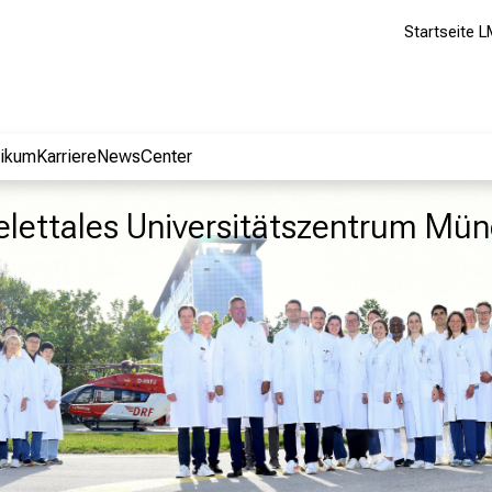
Startseite L
nikum
Karriere
NewsCenter
lettales Universitätszentrum Mü