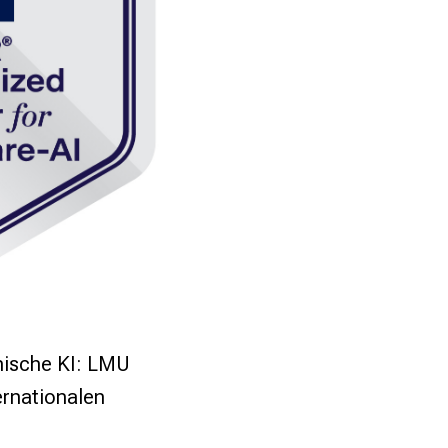
inische KI: LMU
ernationalen