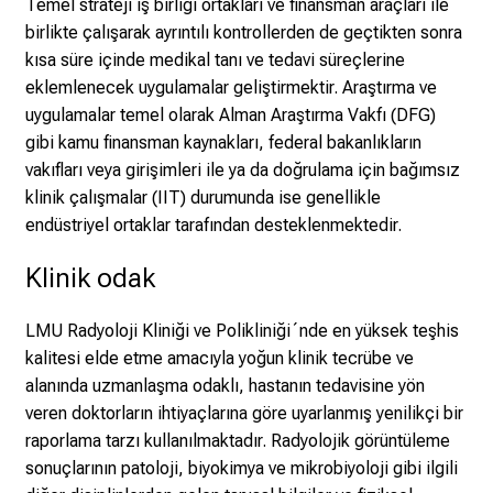
Temel strateji iş birliği ortakları ve finansman araçları ile
e
birlikte çalışarak ayrıntılı kontrollerden de geçtikten sonra
r
kısa süre içinde medikal tanı ve tedavi süreçlerine
e
eklemlenecek uygulamalar geliştirmektir. Araştırma ve
n
uygulamalar temel olarak Alman Araştırma Vakfı (DFG)
d
gibi kamu finansman kaynakları, federal bakanlıkların
e
vakıfları veya girişimleri ile ya da doğrulama için bağımsız
r
klinik çalışmalar (IIT) durumunda ise genellikle
E
endüstriyel ortaklar tarafından desteklenmektedir.
i
Klinik odak
n
b
l
LMU Radyoloji Kliniği ve Polikliniği´nde en yüksek teşhis
i
kalitesi elde etme amacıyla yoğun klinik tecrübe ve
c
alanında uzmanlaşma odaklı, hastanın tedavisine yön
k
veren doktorların ihtiyaçlarına göre uyarlanmış yenilikçi bir
e
raporlama tarzı kullanılmaktadır. Radyolojik görüntüleme
i
sonuçlarının patoloji, biyokimya ve mikrobiyoloji gibi ilgili
n