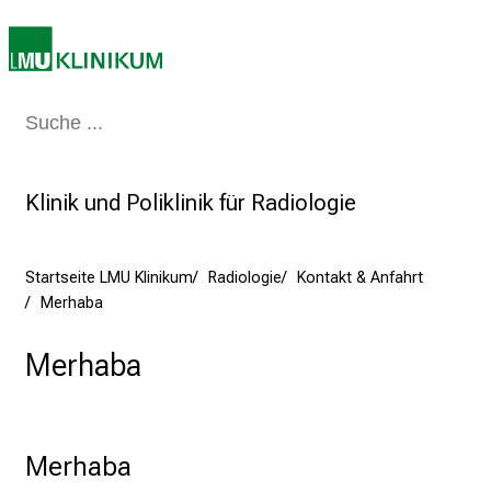
n
K
a
r
Medizin & Pflege
Patienten & Besucher
Forschung
Lehre
Das Kli
r
i
e
Klinik und Poliklinik für Radiologie
r
e
t
Startseite LMU Klinikum
Radiologie
Kontakt & Anfahrt
a
Merhaba
g
d
Merhaba
e
r
P
f
Merhaba
l