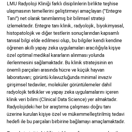
LMU Radyoloji Kliniği farklı disiplinlerin birlikte teşhise
i
ulaşmasının temellerini geliştirmeyi amaçlayan ("Entegre
n
Tanı") net olarak tanımlanmış bir bilimsel strateji
T
izlemektedir. Entegre tanı klinik, radyolojik, biyokimyasal,
a
histopatolojik ve diğer testlerin sonuçlarından kapsamlı
g
tanısal bilgi elde edilmesi olup, bu bilgiler kendi kendine
v
öğrenen akıllı yapay zeka uygulamaları aracılığıyla kişiye
o
özel optimal medikal kararların alınması yolunda
l
ilerlenmesini sağlamaktadır. Bu klinik stratejisinin en
l
önemli parçaları arasında hücre ve küçük hayvan
e
laboratuvarı; görüntü kılavuzluğunda minimal invaziv
r
girişimsel tedaviler, moleküler görüntülemeler dahil
i
radyolojik tetkikler ve yapay zeka uygulamalarını içeren
n
klinik veri bilimi (Clinical Data Science) yer almaktadır.
s
Radyolojideki her bir araştırma çalışması doğru tanı
p
üzerine kurulan kişiye özel ve mükemmelleştirilmiş tedavi
i
hedefi ile bu parçaları birbirine bağlamayı amaçlamaktadır.
r
i