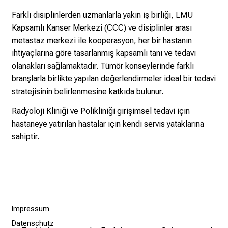
n
u
Farklı disiplinlerden uzmanlarla yakın iş birliği, LMU
n
Kapsamlı Kanser Merkezi (CCC) ve disiplinler arası
d
metastaz merkezi ile kooperasyon, her bir hastanın
g
ihtiyaçlarına göre tasarlanmış kapsamlı tanı ve tedavi
a
olanakları sağlamaktadır. Tümör konseylerinde farklı
n
branşlarla birlikte yapılan değerlendirmeler ideal bir tedavi
z
stratejisinin belirlenmesine katkıda bulunur.
h
Radyoloji Kliniği ve Polikliniği girişimsel tedavi için
e
hastaneye yatırılan hastalar için kendi servis yataklarına
i
sahiptir.
t
l
i
c
h
e
Impressum
n
Datenschutz