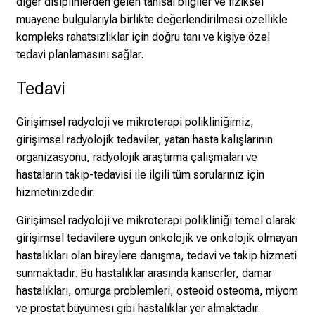
diğer disiplinlerden gelen tanısal bilgiler ve fiziksel
d
muayene bulgularıyla birlikte değerlendirilmesi özellikle
e
kompleks rahatsızlıklar için doğru tanı ve kişiye özel
n
tedavi planlamasını sağlar.
a
Tedavi
n
s
Girişimsel radyoloji ve mikroterapi polikliniğimiz,
p
girişimsel radyolojik tedaviler, yatan hasta kalışlarının
r
organizasyonu, radyolojik araştırma çalışmaları ve
u
hastaların takip-tedavisi ile ilgili tüm sorularınız için
c
hizmetinizdedir.
h
s
Girişimsel radyoloji ve mikroterapi polikliniği temel olarak
v
girişimsel tedavilere uygun onkolojik ve onkolojik olmayan
o
hastalıkları olan bireylere danışma, tedavi ve takip hizmeti
l
sunmaktadır. Bu hastalıklar arasında kanserler, damar
l
hastalıkları, omurga problemleri, osteoid osteoma, miyom
e
ve prostat büyümesi gibi hastalıklar yer almaktadır.