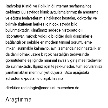
e
Radyoloji Kliniği ve Polikliniği internet sayfasına hoş
g
geldiniz! Bu sayfada klinik uygulamalarımız ile araştırma
e
ve eğitim faaliyetlerimiz hakkında hastalar, doktorlar ve
a
bilimle ilgilenen herkes için çok sayıda bilgi
m
bulunmaktadır. Kliniğimiz sadece histopatoloji,
L
laboratuvar, mikrobiyoloji gibi diğer ilgili disiplinlerle
M
bağlantılı bir şekilde en modern tanısal görüntüleme
U
imkanı sunmakla kalmayıp, aynı zamanda nadir hastalıklar
K
da dahil olmak üzere birçok hastalığın tedavisinde
l
görüntüleme eşliğinde minimal invaziv girişimsel tedaviler
i
de sunmaktadır. İlginiz için teşekkür eder, tüm sorularınızı
n
yanıtlamaktan memnuniyet duyarız. Bize aşağıdaki
i
adresten e-posta ile ulaşabilirsiniz:
k
direktion.radiologie@med.uni-muenchen.de
u
m
Araştırma
–
e