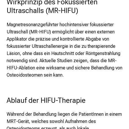
Wirkprinzip des Fokussierten 
s
p
Ultraschalls (MR-HIFU)
i
r
Magnetresonanzgeführter hochintensiver fokussierter
i
Ultraschall (MR-HIFU) ermöglicht über einen externen
e
Applikator die präzise und kontrollierte Abgabe von
r
fokussierter Ultraschallenergie in die zu therapierende
e
Läsion, ohne dass ein Hautschnitt oder Röntgenstrahlung
n
notwendig sind. Aktuelle Studien zeigen, dass die MR-
d
HIFU-Ablation eine wirksame und sichere Behandlung von
e
Osteoidosteomen sein kann.
r
E
i
Ablauf der HIFU-Therapie
n
b
Während der Behandlung liegen die PatientInnen in einem
l
MRT-Gerät, welches sowohl Aufnahmen des
i
Osteoidosteoms erzeugt, als auch lokale