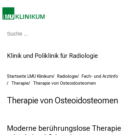
2
5
d
e
Medizin & Pflege
Patienten & Besucher
Forschung
Lehre
Das Kli
n
K
a
Klinik und Poliklinik für Radiologie
r
r
i
Startseite LMU Klinikum
Radiologie
Fach- und Arztinfo
e
Therapie
Therapie von Osteoidosteomen
r
e
Therapie von Osteoidosteomen
t
a
g
Moderne berührungslose Therapie 
d