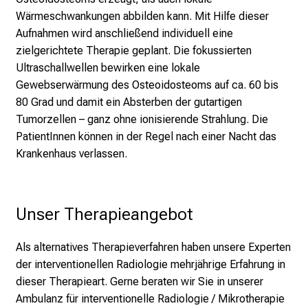
c
Wärmeschwankungen abbilden kann. Mit Hilfe dieser
k
Aufnahmen wird anschließend individuell eine
e
zielgerichtete Therapie geplant. Die fokussierten
i
Ultraschallwellen bewirken eine lokale
n
Gewebserwärmung des Osteoidosteoms auf ca. 60 bis
d
80 Grad und damit ein Absterben der gutartigen
e
Tumorzellen – ganz ohne ionisierende Strahlung. Die
n
PatientInnen können in der Regel nach einer Nacht das
a
Krankenhaus verlassen.
n
s
p
Unser Therapieangebot
r
u
c
Als alternatives Therapieverfahren haben unsere Experten
h
der interventionellen Radiologie mehrjährige Erfahrung in
s
dieser Therapieart. Gerne beraten wir Sie in unserer
v
Ambulanz für interventionelle Radiologie / Mikrotherapie