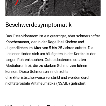
k
u
m
–
Beschwerdesymptomatik
e
i
n
Das Osteoidosteom ist ein gutartiger, aber schmerzhafter
T
Knochentumor, der in der Regel bei Kindern und
a
Jugendlichen im Alter von 5 bis 25 Jahren auftritt. Die
g
Läsionen finden sich am häufigsten in der Kortikalis der
v
langen Röhrenknochen. Osteoidosteome setzten
o
Mediatoren frei, die zu starken Schmerzen führen
l
können. Diese Schmerzen sind nachts
l
charakteristischerweise verstärkt und werden durch
e
nichtsteroidale Antirheumatika (NSAID) gelindert.
r
i
n