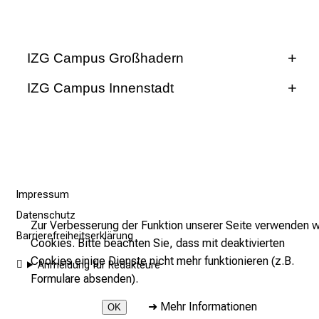
b
e
n
IZG Campus Großhadern
S
i
IZG Campus Innenstadt
e
Sprecher
a
m
Anfahrt
Sprecherin
2
Campus Großhadern
7
Anfahrt
.
Campus Innenstadt
Impressum
Ambulanz für interventionelle
J
Datenschutz
Radiologie und Mikrotherapie.
u
Zur Verbesserung der Funktion unserer Seite verwenden w
Kinderchirurgische Klinik und
Barrierefreiheitserklärung
n
1. Stock; Würfel GH; Direktorat für Radiologie
Cookies. Bitte beachten Sie, dass mit deaktivierten
Poliklinik im von Haunerschen
i
Cookies einige Dienste nicht mehr funktionieren (z.B.
Kinderspital
Anmeldung für Redakteure
2
Marchioninistraße 15
Formulare absenden).
0
81377 München
Lindwurmstraße 4
➜
Mehr Informationen
Prof. Dr. Moritz Wildgruber
2
OK
80377 München