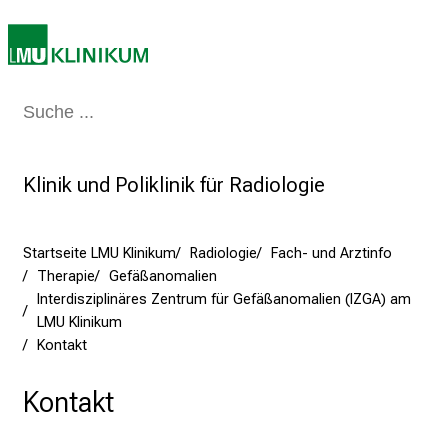
z
u
n
d
K
Medizin & Pflege
Patienten & Besucher
Forschung
Lehre
Das Kli
o
m
p
Klinik und Poliklinik für Radiologie
e
t
Startseite LMU Klinikum
Radiologie
Fach- und Arztinfo
e
Therapie
Gefäßanomalien
n
Interdisziplinäres Zentrum für Gefäßanomalien (IZGA) am
z
LMU Klinikum
:
Kontakt
E
r
Kontakt
l
e