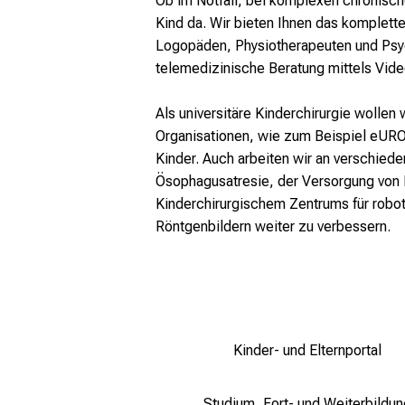
Ob im Notfall, bei komplexen chronisch
Kind da. Wir bieten Ihnen das komplett
Kraniospinale Probleme
Logopäden, Physiotherapeuten und Psych
telemedizinische Beratung mittels Vide
Als universitäre Kinderchirurgie wollen
Organisationen, wie zum Beispiel eUROG
Kinder. Auch arbeiten wir an verschie
Ösophagusatresie, der Versorgung von L
Kinderchirurgischem Zentrums für robot
Röntgenbildern weiter zu verbessern.
Kinder- und Elternportal
Studium, Fort- und Weiterbildun