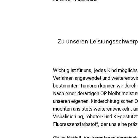
Zu unseren Leistungsschwer
Angeborene Fehlbildungen
Eingriffe am Bauch
Wichtig ist für uns, jedes Kind möglic
Eingriffe am Brustkorb
Verfahren angewendet und weiterentwick
bestimmten Tumoren können wir durch nu
Urologische Probleme
Nach einer derartigen OP bleibt meist n
Knochenbrüche, Verbrennungen
unseren eigenen, kinderchirurgischen 
Solide Tumoren
möchten uns stets weiterentwickeln, u
Visualisierung, roboter- und KI-gestüt
Plastisch-rekonstruktive Frage
Fluoreszenzfarbstoff, der uns eine präz
Gefäßanomalien
Darm- und Urininkontinenz