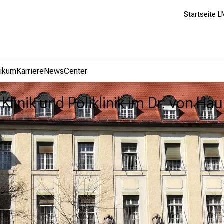
Startseite L
nikum
Karriere
NewsCenter
Klinik und Poliklinik im Dr. von H