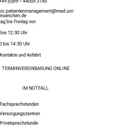
+49 (0)89 – 44005 3145
olysögbliubiuvngugxiDviub
vimsfJul_
vfiunyziu mi
ag bis Freitag von
 bis 12:30 Uhr
0 bis 14:30 Uhr
Kontakte und Anfahrt
TERMINVEREINBARUNG ONLINE
IM NOTFALL
Fachsprechstunden
Versorgungszentren
Privatsprechstunde