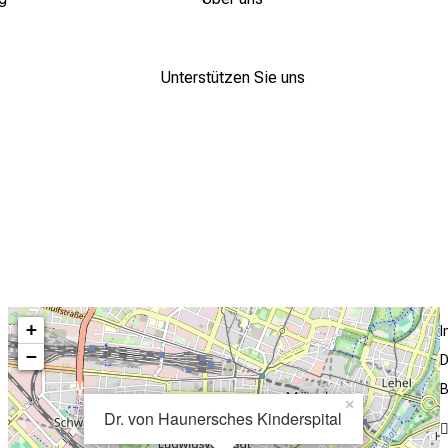
Unterstützen Sie uns
+
−
D
B
×
Dr. von Haunersches Kinderspital