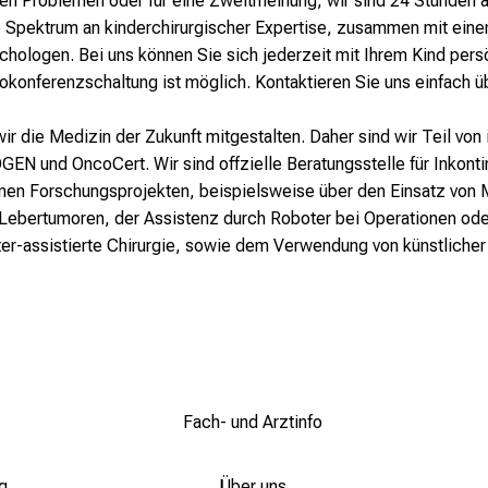
en Problemen oder für eine Zweitmeinung, wir sind 24 Stunden a
e Spektrum an kinderchirurgischer Expertise, zusammen mit ein
ologen. Bei uns können Sie sich jederzeit mit Ihrem Kind persön
okonferenzschaltung ist möglich. Kontaktieren Sie uns einfach ü
 wir die Medizin der Zukunft mitgestalten. Daher sind wir Teil vo
EN und OncoCert. Wir sind offzielle Beratungsstelle für Inkonti
denen Forschungsprojekten, beispielsweise über den Einsatz von
ebertumoren, der Assistenz durch Roboter bei Operationen oder
er-assistierte Chirurgie, sowie dem Verwendung von künstlicher
Fach- und Arztinfo
g
Über uns