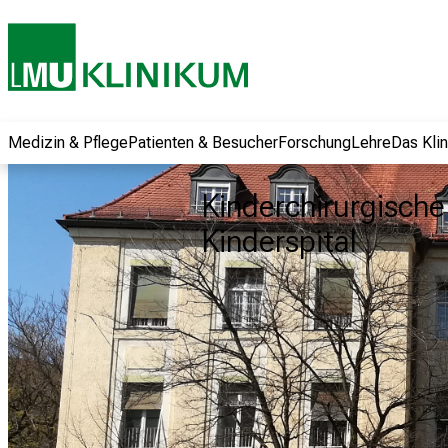
und erhalten Sie
spannende
Informationen zu
Jobs, Ausbildungen
und
Weiterbildungen.
Medizin & Pflege
Patienten & Besucher
Forschung
Lehre
Das Kli
Kommen Sie
vorbei, tauschen
Kinderchirurgische 
Sie sich mit
Kinderspital
Kollegen aus und
lassen Sie sich von
der gelebten
Pflegewissenschaft
begeistern – ganz
unverbindlich und
ohne Anmeldung.