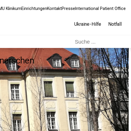
MU Klinikum
Einrichtungen
Kontakt
Presse
International Patient Office
Ukraine-Hilfe
Notfall
aunerschen