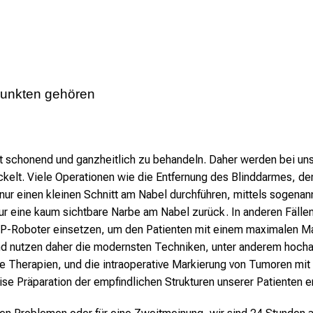
punkten gehören
hst schonend und ganzheitlich zu behandeln. Daher werden bei un
elt. Viele Operationen wie die Entfernung des Blinddarmes, der
r einen kleinen Schnitt am Nabel durchführen, mittels sogenann
ur eine kaum sichtbare Narbe am Nabel zurück. In anderen Fällen,
 und Mehrfachverletzungen
OP-Roboter einsetzen, um den Patienten mit einem maximalen Maß
nd nutzen daher die modernsten Techniken, unter anderem hocha
zte Therapien, und die intraoperative Markierung von Tumoren mit
stellungen
ise Präparation der empfindlichen Strukturen unserer Patienten e