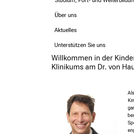
Studium, Fort- und Weiterbildu
Über uns
Aktuelles
Unterstützen Sie uns
Willkommen in der Kinder
Klinikums am Dr. von Hau
Als
Ki
ga
be
Spe
eng