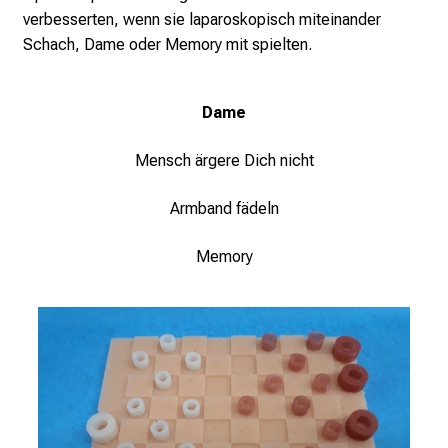
t
verbesserten, wenn sie laparoskopisch miteinander
l
Schach, Dame oder Memory mit spielten.
i
c
h
Dame
e
n
Mensch ärgere Dich nicht
P
f
Armband fädeln
l
e
Memory
g
e
a
l
l
t
a