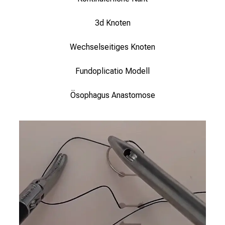
e
n
3d Knoten
,
e
Wechselseitiges Knoten
n
t
Fundoplicatio Modell
d
e
Ösophagus Anastomose
c
k
e
n
S
i
e
v
i
e