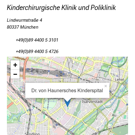
a
Kinderchirurgische Klinik und Poliklinik
n
c
Lindwurmstraße 4
e
80337 München
n
+49(0)89 4400 5 3101
u
n
+49(0)89 4400 5 4726
d
+
e
r
−
h
×
a
Dr. von Haunersches Kinderspital
l
t
e
n
S
i