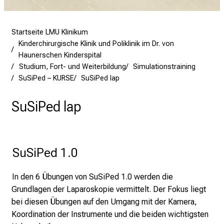
i
n
Startseite LMU Klinikum
s
Kinderchirurgische Klinik und Poliklinik im Dr. von
p
Haunerschen Kinderspital
i
Studium, Fort- und Weiterbildung
Simulationstraining
r
SuSiPed – KURSE
SuSiPed lap
i
e
SuSiPed lap
r
e
n
d
SuSiPed 1.0
e
r
In den 6 Übungen von SuSiPed 1.0 werden die
E
Grundlagen der Laparoskopie vermittelt. Der Fokus liegt
i
bei diesen Übungen auf den Umgang mit der Kamera,
n
Koordination der Instrumente und die beiden wichtigsten