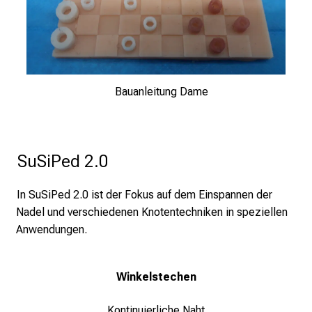
g
.
T
r
e
f
Bauanleitung Dame
f
e
n
SuSiPed 2.0
S
i
In SuSiPed 2.0 ist der Fokus auf dem Einspannen der
e
Nadel und verschiedenen Knotentechniken in speziellen
E
Anwendungen.
x
p
e
Winkelstechen
r
t
Kontinuierliche Naht