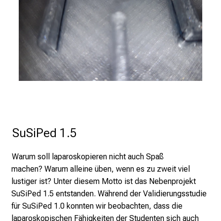
h
s
v
o
l
l
e
n
u
n
d
SuSiPed 1.5
g
a
Warum soll laparoskopieren nicht auch Spaß
n
machen? Warum alleine üben, wenn es zu zweit viel
z
lustiger ist? Unter diesem Motto ist das Nebenprojekt
h
SuSiPed 1.5 entstanden. Während der Validierungsstudie
e
für SuSiPed 1.0 konnten wir beobachten, dass die
i
laparoskopischen Fähigkeiten der Studenten sich auch