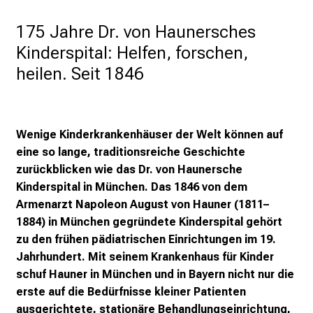
i
175 Jahre Dr. von Haunersches 
r
i
Kinderspital: Helfen, forschen, 
e
heilen. Seit 1846
r
e
n
d
Wenige Kinderkrankenhäuser der Welt können auf
e
eine so lange, traditionsreiche Geschichte
r
zurückblicken wie das Dr. von Haunersche
E
Kinderspital in München. Das 1846 von dem
i
Armenarzt Napoleon August von Hauner (1811–
n
1884) in München gegründete Kinderspital gehört
b
zu den frühen pädiatrischen Einrichtungen im 19.
l
Jahrhundert. Mit seinem Krankenhaus für Kinder
i
schuf Hauner in München und in Bayern nicht nur die
c
erste auf die Bedürfnisse kleiner Patienten
k
ausgerichtete, stationäre Behandlungseinrichtung,