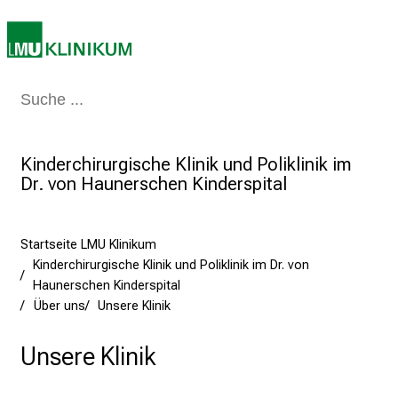
P
f
l
e
g
Medizin & Pflege
Patienten & Besucher
Forschung
Lehre
Das Kli
e
a
Kinderchirurgische Klinik und Poliklinik im
m
Dr. von Haunerschen Kinderspital
L
M
U
Startseite LMU Klinikum
K
Kinderchirurgische Klinik und Poliklinik im Dr. von
l
Haunerschen Kinderspital
i
Über uns
Unsere Klinik
n
i
Unsere Klinik
k
u