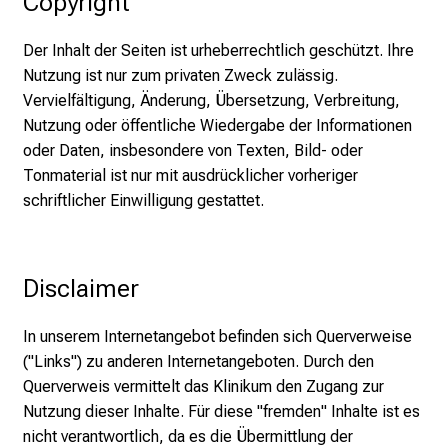
Copyright
e
c
Der Inhalt der Seiten ist urheberrechtlich geschützt. Ihre
k
Nutzung ist nur zum privaten Zweck zulässig.
e
Vervielfältigung, Änderung, Übersetzung, Verbreitung,
n
Nutzung oder öffentliche Wiedergabe der Informationen
S
oder Daten, insbesondere von Texten, Bild- oder
i
Tonmaterial ist nur mit ausdrücklicher vorheriger
e
schriftlicher Einwilligung gestattet.
v
i
e
l
Disclaimer
f
ä
In unserem Internetangebot befinden sich Querverweise
l
("Links") zu anderen Internetangeboten. Durch den
t
Querverweis vermittelt das Klinikum den Zugang zur
i
Nutzung dieser Inhalte. Für diese "fremden" Inhalte ist es
g
nicht verantwortlich, da es die Übermittlung der