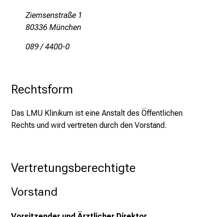
u
Ziemsenstraße 1
n
80336 München
d
089 / 4400-0
g
a
n
z
Rechtsform
h
e
Das LMU Klinikum ist eine Anstalt des Öffentlichen
i
Rechts und wird vertreten durch den Vorstand.
t
l
i
Vertretungsberechtigte
c
h
Vorstand
e
n
Vorsitzender und Ärztlicher Direktor