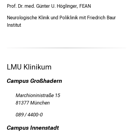
Prof. Dr. med. Günter U. Höglinger, FEAN
d
e
Neurologische Klinik und Poliklinik mit Friedrich Baur
n
Institut
a
n
s
p
r
LMU Klinikum 
u
c
Campus Großhadern
h
s
v
Marchioninistraße 15
o
81377 München
l
089 / 4400-0
l
e
Campus Innenstadt
n