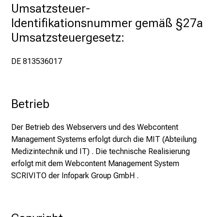
e
Umsatzsteuer-
n
Identifikationsnummer gemäß §27a 
S
Umsatzsteuergesetz:
i
e
DE 813536017
E
x
p
e
Betrieb
r
t
Der Betrieb des Webservers und des Webcontent
e
Management Systems erfolgt durch die MIT (Abteilung
n
Medizintechnik und IT) . Die technische Realisierung
,
erfolgt mit dem Webcontent Management System
e
SCRIVITO der Infopark Group GmbH .
n
t
d