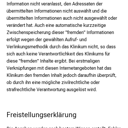
e
Information nicht veranlasst, den Adressaten der
K
übermittelten Informationen nicht auswählt und die
a
übermittelten Informationen auch nicht ausgewählt oder
r
verändert hat. Auch eine automatische kurzzeitige
r
Zwischenspeicherung dieser "fremden" Informationen
i
erfolgt wegen der gewählten Aufruf- und
e
Verlinkungsmethodik durch das Klinikum nicht, so dass
r
sich auch keine Verantwortlichkeit des Klinikums für
e
diese "fremden" Inhalte ergibt. Bei erstmaligen
c
Verknüpfungen mit diesen Internetangeboten hat das
h
Klinikum den fremden Inhalt jedoch daraufhin überprüft,
a
ob durch ihn eine mögliche zivilrechtliche oder
n
strafrechtliche Verantwortung ausgelöst wird.
c
e
n
Freistellungserklärung
u
n