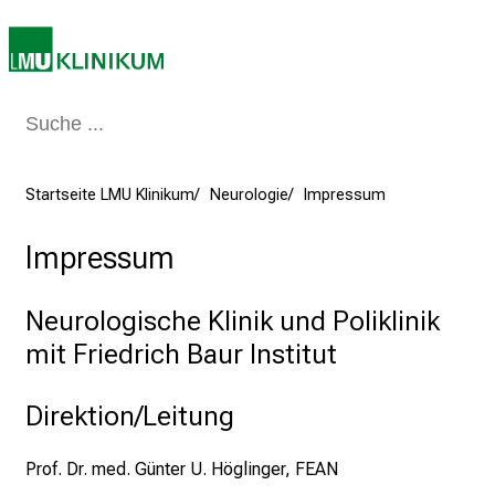
i
n
T
a
g
v
o
Startseite LMU Klinikum
Neurologie
Impressum
l
l
Impressum
e
r
Neurologische Klinik und Poliklinik
i
mit Friedrich Baur Institut
n
s
p
Direktion/Leitung
i
r
Prof. Dr. med. Günter U. Höglinger, FEAN
i