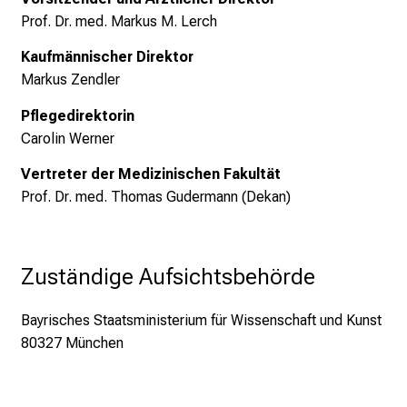
P
Prof. Dr. med. Markus M. Lerch
f
l
Kaufmännischer Direktor
e
Markus Zendler
g
e
Pflegedirektorin
a
Carolin Werner
l
Vertreter der Medizinischen Fakultät
l
Prof. Dr. med. Thomas Gudermann (Dekan)
t
a
g
Zuständige Aufsichtsbehörde
.
T
r
Bayrisches Staatsministerium für Wissenschaft und Kunst
e
80327 München
f
f