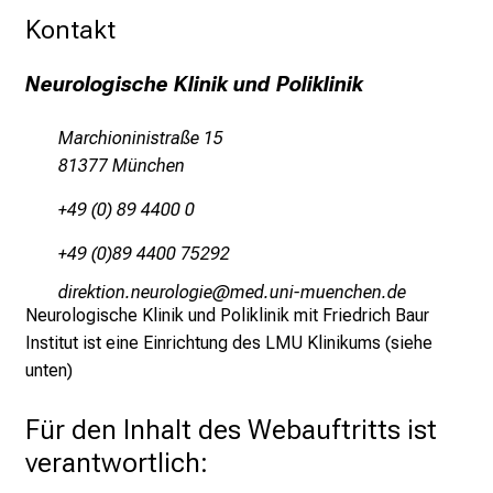
e
Kontakt
r
e
Neurologische Klinik und Poliklinik
n
d
Marchioninistraße 15
e
81377 München
r
+49 (0) 89 4400 0
E
i
+49 (0)89 4400 75292
n
mlpioblüueuifpüäüxli
vim;eful+vfiuyziu/mi
b
Neurologische Klinik und Poliklinik mit Friedrich Baur
l
Institut ist eine Einrichtung des LMU Klinikums (siehe
i
unten)
c
k
Für den Inhalt des Webauftritts ist
e
verantwortlich:
i
n