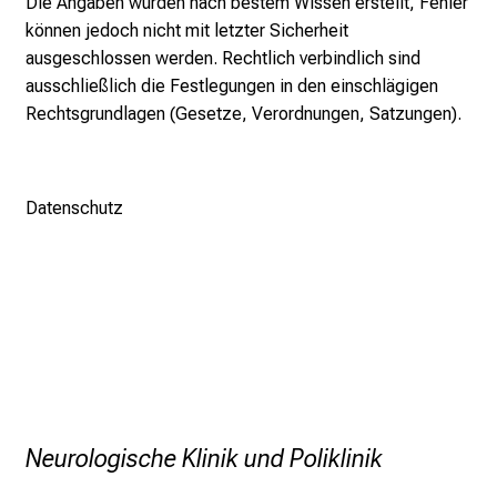
Die Angaben wurden nach bestem Wissen erstellt, Fehler
d
können jedoch nicht mit letzter Sicherheit
e
ausgeschlossen werden. Rechtlich verbindlich sind
r
ausschließlich die Festlegungen in den einschlägigen
h
Rechtsgrundlagen (Gesetze, Verordnungen, Satzungen).
a
l
t
e
Datenschutz
n
S
i
e
s
p
a
n
n
Neurologische Klinik und Poliklinik
e