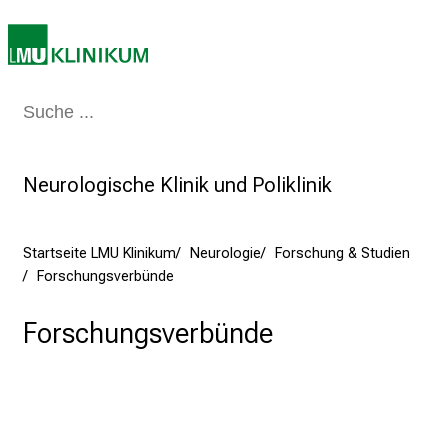
z
:
E
r
l
Medizin & Pflege
Patienten & Besucher
Forschung
Lehre
Das Kli
e
b
e
Neurologische Klinik und Poliklinik
n
S
Startseite LMU Klinikum
Neurologie
Forschung & Studien
i
Forschungsverbünde
e
a
Forschungsverbünde
m
2
7
.
J