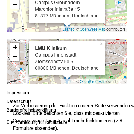
Campus Großhadern
−
i
Marchioninistraße 15
e
81377 München, Deutschland
s
i
Leaflet
| ©
OpenStreetMap
contributors
c
h
×
+
LMU Klinikum
m
Campus Innenstadt
−
i
Ziemssenstraße 5
t
80336 München, Deutschland
K
o
Leaflet
| ©
OpenStreetMap
contributors
l
Impressum
l
Datenschutz
e
Zur Verbesserung der Funktion unserer Seite verwenden w
Barrierefreiheitserklärung
g
Cookies. Bitte beachten Sie, dass mit deaktivierten
e
Cookies einige Dienste nicht mehr funktionieren (z.B.
Anmeldung für Redakteure
n
Formulare absenden).
a