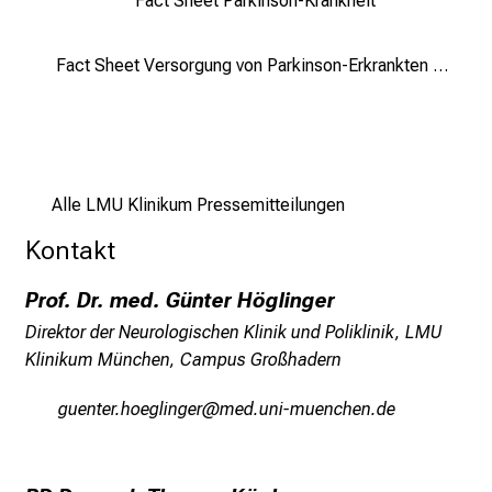
Fact Sheet Parkinson-Krankheit
r
b
Fact Sheet Versorgung von Parkinson-Erkrankten am LMU Klinikum
i
l
d
u
n
Alle LMU Klinikum Pressemitteilungen
g
e
Kontakt
n
.
Prof. Dr. med. Günter Höglinger
K
Direktor der Neurologischen Klinik und Poliklinik, LMU
o
Klinikum München, Campus Großhadern
m
m
xfiubip-zünixäWluxipS
vims:ful#vfiuyziu-mi
e
n
S