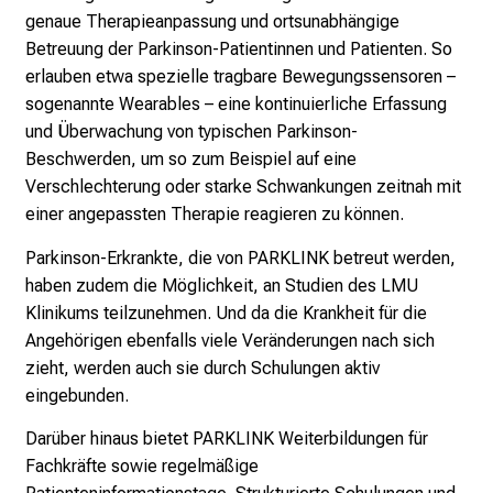
r
genaue Therapieanpassung und ortsunabhängige
e
Betreuung der Parkinson-Patientinnen und Patienten. So
c
erlauben etwa spezielle tragbare Bewegungssensoren –
h
sogenannte Wearables – eine kontinuierliche Erfassung
a
und Überwachung von typischen Parkinson-
n
Beschwerden, um so zum Beispiel auf eine
c
Verschlechterung oder starke Schwankungen zeitnah mit
e
einer angepassten Therapie reagieren zu können.
n
Parkinson-Erkrankte, die von PARKLINK betreut werden,
u
haben zudem die Möglichkeit, an Studien des LMU
n
Klinikums teilzunehmen. Und da die Krankheit für die
d
Angehörigen ebenfalls viele Veränderungen nach sich
e
zieht, werden auch sie durch Schulungen aktiv
r
eingebunden.
h
a
Darüber hinaus bietet PARKLINK Weiterbildungen für
l
Fachkräfte sowie regelmäßige
t