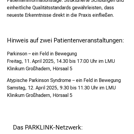
Patienteninformationstage. Strukturierte Schulungen und
e
einheitliche Qualitätsstandards gewährleisten, dass
n
neueste Erkenntnisse direkt in die Praxis einfließen.
S
i
e
Hinweis auf zwei Patientenveranstaltungen:
s
p
Parkinson – ein Feld in Bewegung
a
Freitag, 11. April 2025,
14.30 bis 17.00 Uhr im LMU
n
Klinikum Großhadern, Hörsaal 5
n
e
Atypische Parkinson Syndrome – ein Feld in Bewegung
n
Samstag, 12. April 2025,
9.30 bis 11.30 Uhr im LMU
d
Klinikum Großhadern, Hörsaal 5
e
I
n
f
Das PARKLINK-Netzwerk:
o