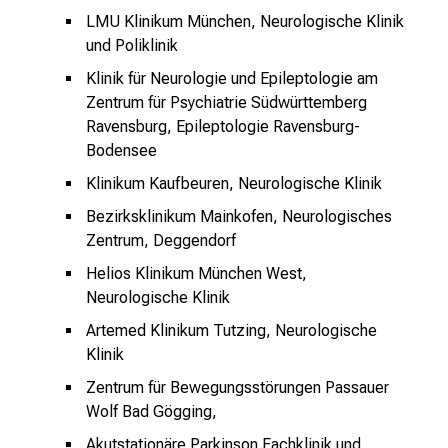
r
LMU Klinikum München, Neurologische Klinik
m
und Poliklinik
a
Klinik für Neurologie und Epileptologie am
t
Zentrum für Psychiatrie Südwürttemberg
i
Ravensburg, Epileptologie Ravensburg-
o
Bodensee
n
Klinikum Kaufbeuren, Neurologische Klinik
e
n
Bezirksklinikum Mainkofen, Neurologisches
z
Zentrum, Deggendorf
u
Helios Klinikum München West,
J
Neurologische Klinik
o
Artemed Klinikum Tutzing, Neurologische
b
Klinik
s
Zentrum für Bewegungsstörungen Passauer
,
Wolf Bad Gögging,
A
u
Akutstationäre Parkinson Fachklinik und