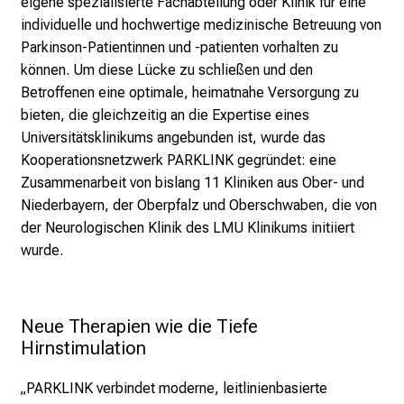
eigene spezialisierte Fachabteilung oder Klinik für eine
l
individuelle und hochwertige medizinische Betreuung von
l
Parkinson-Patientinnen und -patienten vorhalten zu
t
können. Um diese Lücke zu schließen und den
a
Betroffenen eine optimale, heimatnahe Versorgung zu
g
bieten, die gleichzeitig an die Expertise eines
.
Universitätsklinikums angebunden ist, wurde das
T
Kooperationsnetzwerk PARKLINK gegründet: eine
r
Zusammenarbeit von bislang 11 Kliniken aus Ober- und
e
Niederbayern, der Oberpfalz und Oberschwaben, die von
f
der Neurologischen Klinik des LMU Klinikums initiiert
f
wurde.
e
n
S
i
Neue Therapien wie die Tiefe 
e
Hirnstimulation
E
x
„PARKLINK verbindet moderne, leitlinienbasierte