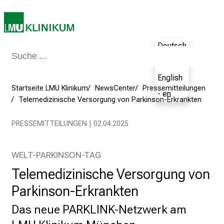
E
i
n
Deutsch
b
l
- de
i
English
c
Startseite LMU Klinikum
NewsCenter
Pressemitteilungen
- en
k
Telemedizinische Versorgung von Parkinson-Erkrankten
e
PRESSEMITTEILUNGEN | 02.04.2025
i
n
d
WELT-PARKINSON-TAG
e
Telemedizinische Versorgung von
n
a
Parkinson-Erkrankten
n
Das neue PARKLINK-Netzwerk am
s