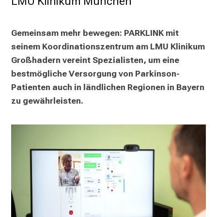
LMU Klinikum München
p
r
u
Gemeinsam mehr bewegen: PARKLINK mit 
c
seinem Koordinationszentrum am LMU Klinikum 
h
Großhadern vereint Spezialisten, um eine 
s
v
bestmögliche Versorgung von Parkinson-
o
Patienten auch in ländlichen Regionen in Bayern 
l
zu gewährleisten.
l
e
n
u
n
d
g
a
n