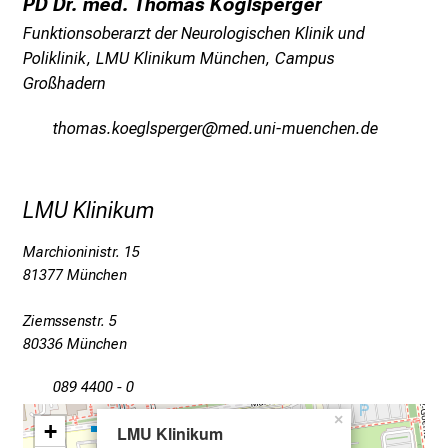
PD Dr. med. Thomas Köglsperger
i
Funktionsoberarzt der Neurologischen Klinik und
e
Poliklinik, LMU Klinikum München, Campus
v
Großhadern
o
r
bzüvgc-oüixäcöipxip
vim/ful_vfiuyziusmi
b
e
i
LMU Klinikum
,
t
Marchioninistr. 15
a
81377 München
u
s
Ziemssenstr. 5
c
80336 München
h
089 4400 - 0
e
n
×
+
LMU Klinikum
S