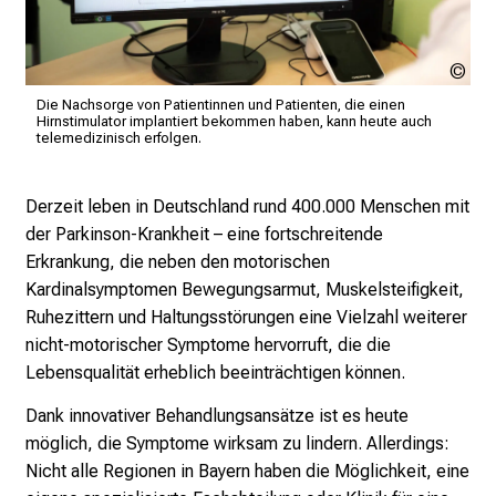
z
h
e
LM
i
Kli
Die Nachsorge von Patientinnen und Patienten, die einen
t
Hirnstimulator implantiert bekommen haben, kann heute auch
telemedizinisch erfolgen.
l
i
c
Derzeit leben in Deutschland rund 400.000 Menschen mit
h
der Parkinson-Krankheit – eine fortschreitende
e
Erkrankung, die neben den motorischen
n
Kardinalsymptomen Bewegungsarmut, Muskelsteifigkeit,
P
Ruhezittern und Haltungsstörungen eine Vielzahl weiterer
f
nicht-motorischer Symptome hervorruft, die die
l
Lebensqualität erheblich beeinträchtigen können.
e
Dank innovativer Behandlungsansätze ist es heute
g
möglich, die Symptome wirksam zu lindern. Allerdings:
e
Nicht alle Regionen in Bayern haben die Möglichkeit, eine
a