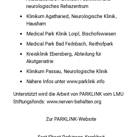
s
neurologisches Rehazentrum
b
Klinikum Agatharied, Neurologische Klinik,
i
Hausham
l
Medical Park Klinik Loipl, Bischofswiesen
d
u
Medical Park Bad Feilnbach, Reithofpark
n
Kreisklinik Ebersberg, Abteilung für
g
Akutgeriatrie
e
Klinikum Passau, Neurologische Klinik
n
u
Nähere Infos unter www.parklink.info
n
Unterstützt wird die Arbeit von PARKLINK vom LMU
d
Stiftungsfonds:
www.nerven-behalten.org
W
e
Zur PARKLINK-Website
i
t
e