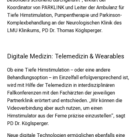
e
Koordinator von PARKLINK und Leiter der Ambulanz für
v
Tiefe Hirnstimulation, Pumpentherapie und Parkinson-
i
Komplexbehandlung an der Neurologischen Klinik des
e
LMU Klinikums, PD Dr. Thomas Köglsperger.
l
f
ä
Digitale Medizin: Telemedizin & Wearables
l
t
Ob eine Tiefe Hirnstimulation – oder eine andere
i
Behandlungsoption – im Einzelfall erfolgversprechend ist,
g
wird mit Hilfe der Telemedizin in interdisziplinären
e
Fallkonferenzen mit den Fachärzten der jeweiligen
K
Partnerklinik erörtert und entschieden. „Wir können die
a
Videoverbindung aber auch nutzen, um einen
r
Hirnstimulator aus der Ferne präzise einzustellen“, sagt
r
PD Dr. Köglsperger.
i
e
Neue digitale Technologien ermöglichen ebenfalls eine