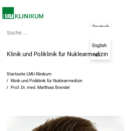
e
t
e
n
Deutsch
z
Medizin & Pflege
Patienten & Besucher
Forschung
Lehre
Das Kli
- de
:
E
English
r
Klinik und Poliklinik für Nuklearmedizin
- en
l
e
b
Startseite LMU Klinikum
e
Klinik und Poliklinik für Nuklearmedizin
Prof. Dr. med. Matthias Brendel
n
S
i
e
a
m