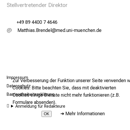
i
Stellvertretender Direktor
e
r
+49 89 4400 7 4646
e
OgbbzlgcsApiumiä
v;Yimsfulhvfi;uyziu mi
t
a
g
d
e
r
P
Impressum
Zur Verbesserung der Funktion unserer Seite verwenden w
f
Datenschutz
Cookies. Bitte beachten Sie, dass mit deaktivierten
l
Barrierefreiheitserklärung
Cookies einige Dienste nicht mehr funktionieren (z.B.
e
Formulare absenden).
g
Anmeldung für Redakteure
e
➜
Mehr Informationen
OK
a
m
2026 © LMU Klinikum - Klinik und Poliklinik für Nuklearmedizin