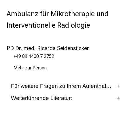
Ambulanz für Mikrotherapie und
Interventionelle Radiologie
PD Dr. med. Ricarda Seidensticker
+49 89 4400 7 2752
Mehr zur Person
Für weitere Fragen zu Ihrem Aufenthalt wenden S
Weiterführende Literatur:
Popperl G, Helmberger T, Munzing W, Schmid R,
Klinik und Poliklinik für
Jacobs TF, Tatsch K. Selective internal radiation
Nuklearmedizin
therapy with SIR-Spheres in patients with