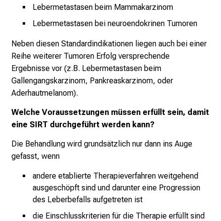
g
Lebermetastasen beim Mammakarzinom
e
Lebermetastasen bei neuroendokrinen Tumoren
w
i
Neben diesen Standardindikationen liegen auch bei einer
s
Reihe weiterer Tumoren Erfolg versprechende
s
Ergebnisse vor (z.B. Lebermetastasen beim
e
Gallengangskarzinom, Pankreaskarzinom, oder
n
Aderhautmelanom).
s
Welche Voraussetzungen müssen erfüllt sein, damit
c
eine SIRT durchgeführt werden kann?
h
a
Die Behandlung wird grundsätzlich nur dann ins Auge
f
gefasst, wenn
t
andere etablierte Therapieverfahren weitgehend
b
ausgeschöpft sind und darunter eine Progression
e
des Leberbefalls aufgetreten ist
g
e
die Einschlusskriterien für die Therapie erfüllt sind