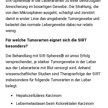
SIR-Spheres® in die Leberarterien zu einer bevorzugten
v
Anreicherung im bösartigen Gewebe. Die Strahlung, die
o
von den Mikrosphären ausgeht, schädigt und zerstört
n
damit in erster Linie das umgebende Tumorgewebe und
d
belastet das normale Lebergewebe dabei nur relativ
e
wenig.
r
g
Für welche Tumorarten eignet sich die SIRT
e
besonders?
l
e
Die Behandlung mit SIR-Spheres® ist umso Erfolg
b
versprechender, je stärker Tumorgewebe in der Leber
t
aus der Leberarterie mit Blut versorgt wird. Anhand
e
wissenschaftlicher Studien sind Therapierfolge der SIRT
n
insbesondere für folgende Tumorarten in der Leber
P
belegt:
f
Hepatozelluläres Karzinom
l
Lebermetastasen beim Kolorektalen Karzinom
e