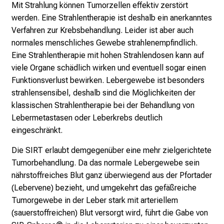
u
Mit Strahlung können Tumorzellen effektiv zerstört
s
werden. Eine Strahlentherapie ist deshalb ein anerkanntes
u
Verfahren zur Krebsbehandlung. Leider ist aber auch
n
normales menschliches Gewebe strahlenempfindlich.
d
Eine Strahlentherapie mit hohen Strahlendosen kann auf
l
viele Organe schädlich wirken und eventuell sogar einen
a
Funktionsverlust bewirken. Lebergewebe ist besonders
s
strahlensensibel, deshalb sind die Möglichkeiten der
s
klassischen Strahlentherapie bei der Behandlung von
e
Lebermetastasen oder Leberkrebs deutlich
n
eingeschränkt.
S
Die SIRT erlaubt demgegenüber eine mehr zielgerichtete
i
Tumorbehandlung. Da das normale Lebergewebe sein
e
nährstoffreiches Blut ganz überwiegend aus der Pfortader
s
(Lebervene) bezieht, und umgekehrt das gefäßreiche
i
Tumorgewebe in der Leber stark mit arteriellem
c
(sauerstoffreichen) Blut versorgt wird, führt die Gabe von
h