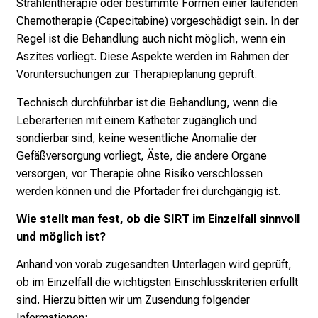
Strahlentherapie oder bestimmte Formen einer laufenden
d
Chemotherapie (Capecitabine) vorgeschädigt sein. In der
u
Regel ist die Behandlung auch nicht möglich, wenn ein
n
Aszites vorliegt. Diese Aspekte werden im Rahmen der
g
Voruntersuchungen zur Therapieplanung geprüft.
.
Technisch durchführbar ist die Behandlung, wenn die
Leberarterien mit einem Katheter zugänglich und
mehr Informationen
sondierbar sind, keine wesentliche Anomalie der
Gefäßversorgung vorliegt, Äste, die andere Organe
Schließen
versorgen, vor Therapie ohne Risiko verschlossen
werden können und die Pfortader frei durchgängig ist.
Wie stellt man fest, ob die SIRT im Einzelfall sinnvoll
und möglich ist?
Anhand von vorab zugesandten Unterlagen wird geprüft,
ob im Einzelfall die wichtigsten Einschlusskriterien erfüllt
sind. Hierzu bitten wir um Zusendung folgender
Informationen: