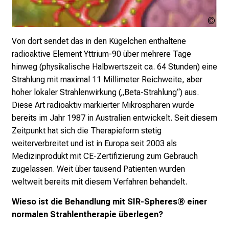
i
e
Urh
s
ung
i
Von dort sendet das in den Kügelchen enthaltene
c
radioaktive Element Yttrium-90 über mehrere Tage
h
hinweg (physikalische Halbwertszeit ca. 64 Stunden) eine
m
Strahlung mit maximal 11 Millimeter Reichweite, aber
i
hoher lokaler Strahlenwirkung („Beta-Strahlung“) aus.
t
Diese Art radioaktiv markierter Mikrosphären wurde
K
bereits im Jahr 1987 in Australien entwickelt. Seit diesem
o
Zeitpunkt hat sich die Therapieform stetig
l
weiterverbreitet und ist in Europa seit 2003 als
l
Medizinprodukt mit CE-Zertifizierung zum Gebrauch
e
zugelassen. Weit über tausend Patienten wurden
g
weltweit bereits mit diesem Verfahren behandelt.
e
Wieso ist die Behandlung mit SIR-Spheres® einer
n
normalen Strahlentherapie überlegen?
a