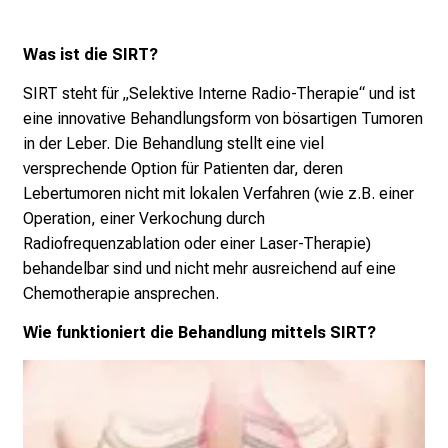
n
S
Was ist die SIRT?
i
e
SIRT steht für „Selektive Interne Radio-Therapie“ und ist
s
eine innovative Behandlungsform von bösartigen Tumoren
p
in der Leber. Die Behandlung stellt eine viel
a
versprechende Option für Patienten dar, deren
n
Lebertumoren nicht mit lokalen Verfahren (wie z.B. einer
n
Operation, einer Verkochung durch
e
Radiofrequenzablation oder einer Laser-Therapie)
n
behandelbar sind und nicht mehr ausreichend auf eine
d
Chemotherapie ansprechen.
e
Wie funktioniert die Behandlung mittels SIRT?
I
n
f
o
r