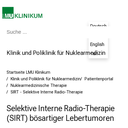
e
c
h
a
Deutsch
Medizin & Pflege
Patienten & Besucher
Forschung
Lehre
Das Kli
n
- de
c
English
e
Klinik und Poliklinik für Nuklearmedizin
- en
n
u
n
Startseite LMU Klinikum
d
Klinik und Poliklinik für Nuklearmedizin
Patientenportal
e
Nuklearmedizinische Therapie
r
SIRT - Selektive Interne Radio-Therapie
h
a
Selektive Interne Radio-Therapie
l
(SIRT) bösartiger Lebertumoren
t
e