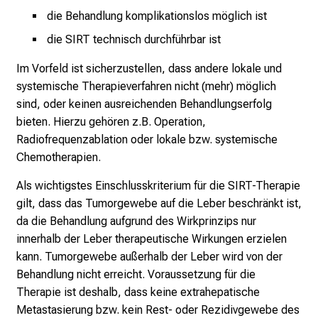
i
die Behandlung komplikationslos möglich ist
s
die SIRT technisch durchführbar ist
t
e
Im Vorfeld ist sicherzustellen, dass andere lokale und
r
systemische Therapieverfahren nicht (mehr) möglich
n
sind, oder keinen ausreichenden Behandlungserfolg
–
bieten. Hierzu gehören z.B. Operation,
g
Radiofrequenzablation oder lokale bzw. systemische
a
Chemotherapien.
n
z
Als wichtigstes Einschlusskriterium für die SIRT-Therapie
u
gilt, dass das Tumorgewebe auf die Leber beschränkt ist,
n
da die Behandlung aufgrund des Wirkprinzips nur
v
innerhalb der Leber therapeutische Wirkungen erzielen
e
kann. Tumorgewebe außerhalb der Leber wird von der
r
Behandlung nicht erreicht. Voraussetzung für die
b
Therapie ist deshalb, dass keine extrahepatische
i
Metastasierung bzw. kein Rest- oder Rezidivgewebe des