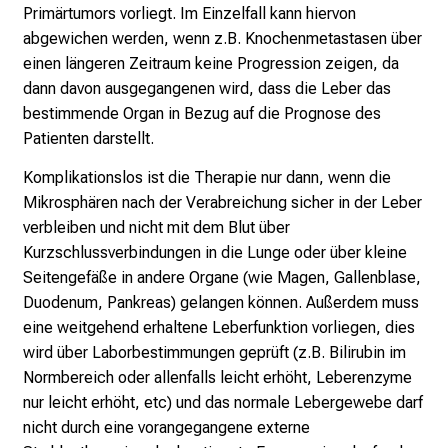
n
Primärtumors vorliegt. Im Einzelfall kann hiervon
d
abgewichen werden, wenn z.B. Knochenmetastasen über
l
einen längeren Zeitraum keine Progression zeigen, da
i
dann davon ausgegangenen wird, dass die Leber das
c
bestimmende Organ in Bezug auf die Prognose des
h
Patienten darstellt.
u
Komplikationslos ist die Therapie nur dann, wenn die
n
Mikrosphären nach der Verabreichung sicher in der Leber
d
verbleiben und nicht mit dem Blut über
o
Kurzschlussverbindungen in die Lunge oder über kleine
h
Seitengefäße in andere Organe (wie Magen, Gallenblase,
n
Duodenum, Pankreas) gelangen können. Außerdem muss
e
eine weitgehend erhaltene Leberfunktion vorliegen, dies
A
wird über Laborbestimmungen geprüft (z.B. Bilirubin im
n
Normbereich oder allenfalls leicht erhöht, Leberenzyme
m
nur leicht erhöht, etc) und das normale Lebergewebe darf
e
nicht durch eine vorangegangene externe
l