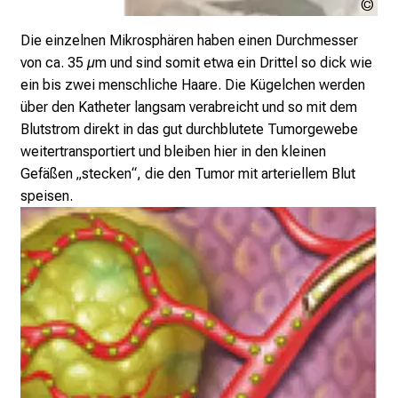
Urh
e
ung
Die einzelnen Mikrosphären haben einen Durchmesser
v
von ca. 35 µm und sind somit etwa ein Drittel so dick wie
o
ein bis zwei menschliche Haare. Die Kügelchen werden
r
über den Katheter langsam verabreicht und so mit dem
b
Blutstrom direkt in das gut durchblutete Tumorgewebe
e
weitertransportiert und bleiben hier in den kleinen
i
Gefäßen „stecken“, die den Tumor mit arteriellem Blut
,
speisen.
t
a
u
s
c
h
e
n
S