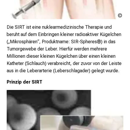
b
i
Urh
l
ung
Die SIRT ist eine nuklearmedizinische Therapie und
d
beruht auf dem Einbringen kleiner radioaktiver Kügelchen
u
(„Mikrosphären“, Produktname: SIR-Spheres®) in das
n
Tumorgewebe der Leber. Hierfür werden mehrere
g
Millionen dieser kleinen Kügelchen über einen kleinen
e
Katheter (Schlauch) verabreicht, der zuvor von der Leiste
n
aus in die Leberarterie (Leberschlagader) gelegt wurde.
u
n
Prinzip der SIRT
d
W
e
i
t
e
r