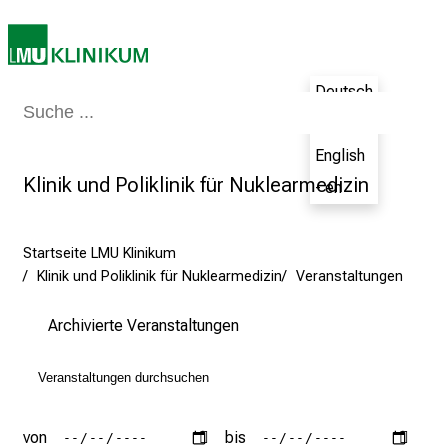
n
d
K
o
Deutsch
m
Medizin & Pflege
Patienten & Besucher
Forschung
Lehre
Das Kli
- de
p
e
English
t
Klinik und Poliklinik für Nuklearmedizin
- en
e
n
z
Startseite LMU Klinikum
Klinik und Poliklinik für Nuklearmedizin
Veranstaltungen
:
E
Archivierte Veranstaltungen
r
l
e
b
e
von
bis