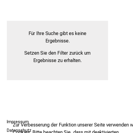
n
S
i
e
a
Für Ihre Suche gibt es keine
m
Ergebnisse.
2
Setzen Sie den Filter zurück um
7
Ergebnisse zu erhalten.
.
J
u
n
i
2
0
2
5
Impressum
Zur Verbesserung der Funktion unserer Seite verwenden w
d
Datenschutz
Cookies. Bitte beachten Sie, dass mit deaktivierten