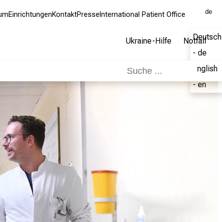
de
kum
Einrichtungen
Kontakt
Presse
International Patient Office
Deutsch
Ukraine-Hilfe
Notfall
- de
English
- en