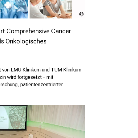
CCC
München
ert Comprehensive Cancer
ls Onkologisches
t von LMU Klinikum und TUM Klinikum
in wird fortgesetzt – mit
rschung, patientenzentrierter