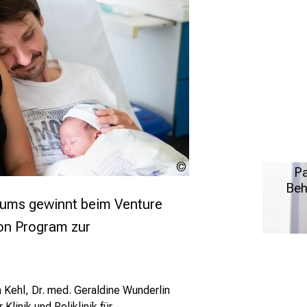
Die
neurol
Krankheit
unserem D
LMU
Pa
Krankhe
Klinikum
Behan
Beh
ums gewinnt beim Venture
on Program zur
Ein Hi
Alzheimer
möglic
T
 Kehl, Dr. med. Geraldine Wunderlin
Klinik und Poliklinik für