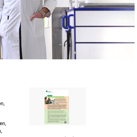
en,
en,
m,