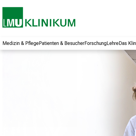
und erhalten Sie
spannende
Informationen zu
Jobs, Ausbildungen
und
Weiterbildungen.
Medizin & Pflege
Patienten & Besucher
Forschung
Lehre
Das Kli
Kommen Sie
vorbei, tauschen
Sie sich mit
Kollegen aus und
lassen Sie sich von
der gelebten
Pflegewissenschaft
begeistern – ganz
unverbindlich und
ohne Anmeldung.