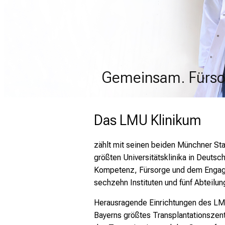
mehr Informationen
Schließen
Gemeinsam. Fürso
Gemeinsam. Fürso
Gemeinsam. Fürso
Gemeinsam. Fürso
Das LMU Klinikum 
zählt mit seinen beiden Münchner S
größten Universitätsklinika in Deutsc
Kompetenz, Fürsorge und dem Engagem
sechzehn Instituten und fünf Abteilun
Herausragende Einrichtungen des L
Bayerns größtes Transplantationsze