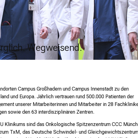
rglich. Wegweisend.
rglich. Wegweisend.
rglich. Wegweisend.
rglich. Wegweisend.
tandorten Campus Großhadern und Campus Innenstadt zu den
hland und Europa. Jährlich vertrauen rund 500.000 Patienten der
ent unserer Mitarbeiterinnen und Mitarbeiter in 28 Fachklinik
gen sowie den 63 interdisziplinären Zentren.
MU Klinikums sind das Onkologische Spitzenzentrum CCC Münch
ntrum TxM, das Deutsche Schwindel- und Gleichgewichtszentru