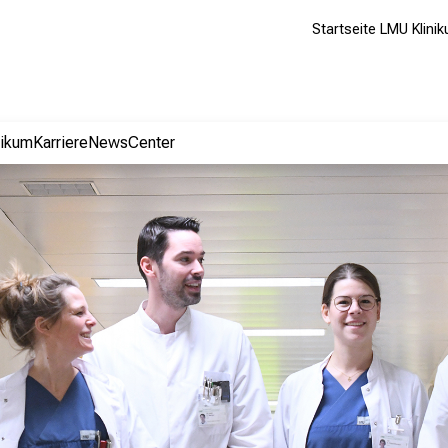
Startseite LMU Klini
nikum
Karriere
NewsCenter