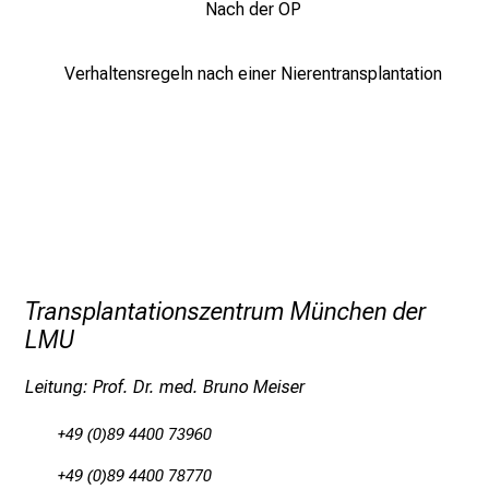
i
Nach der OP
t
l
Verhaltensregeln nach einer Nierentransplantation
i
c
h
e
n
P
f
l
e
Transplantationszentrum München der
g
LMU
e
Leitung: Prof. Dr. med. Bruno Meiser
a
l
+49 (0)89 4400 73960
l
t
+49 (0)89 4400 78770