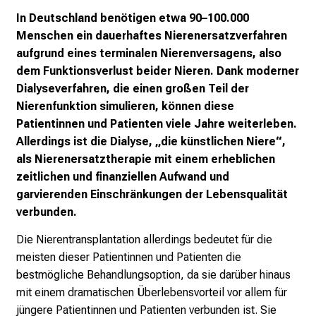
e
r
In Deutschland benötigen etwa 90–100.000
i
Menschen ein dauerhaftes Nierenersatzverfahren
n
aufgrund eines terminalen Nierenversagens, also
s
dem Funktionsverlust beider Nieren. Dank moderner
p
Dialyseverfahren, die einen großen Teil der
i
Nierenfunktion simulieren, können diese
r
Patientinnen und Patienten viele Jahre weiterleben.
i
Allerdings ist die Dialyse, „die künstlichen Niere“,
e
als Nierenersatztherapie mit einem erheblichen
r
zeitlichen und finanziellen Aufwand und
e
garvierenden Einschränkungen der Lebensqualität
n
verbunden.
d
Die Nierentransplantation allerdings bedeutet für die
e
meisten dieser Patientinnen und Patienten die
r
bestmögliche Behandlungsoption, da sie darüber hinaus
E
mit einem dramatischen Überlebensvorteil vor allem für
i
jüngere Patientinnen und Patienten verbunden ist. Sie