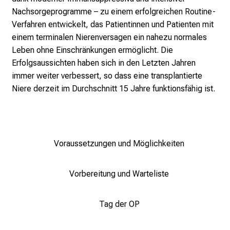
c
Nachsorgeprogramme – zu einem erfolgreichen Routine-
h
Verfahren entwickelt, das Patientinnen und Patienten mit
s
einem terminalen Nierenversagen ein nahezu normales
v
Leben ohne Einschränkungen ermöglicht. Die
o
Erfolgsaussichten haben sich in den Letzten Jahren
l
immer weiter verbessert, so dass eine transplantierte
l
Niere derzeit im Durchschnitt 15 Jahre funktionsfähig ist.
e
n
u
n
d
Voraussetzungen und Möglichkeiten
g
a
Vorbereitung und Warteliste
n
z
Tag der OP
h
e