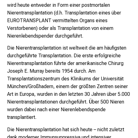
n
wird heute entweder in Form einer postmortalen
b
Nierentransplantation (d.h. Transplantation eines über
l
EUROTRANSPLANT vermittelten Organs eines
i
Verstorbenen) oder als Transplantation von einem
c
Nierenlebendspender durchgeführt.
k
e
Die Nierentransplantation ist weltweit die am häufigsten
i
durchgeführte Transplantation. Die erste erfolgreiche
n
Nierentransplantation führte der amerikanische Chirurg
d
Joseph E. Murray bereits 1954 durch.
Am
e
Transplantationszentrum des Klinikums der Universität
n
München/Großhadern, einem der größten Zentren seiner
a
Art in Europa, wurden in den letzten 30 Jahren über 5.000
n
Nierentransplantationen durchgeführt. Über 500 Nieren
s
wurden dabei nach einer Nierenlebendspende
p
transplantiert.
r
Die Nierentransplantation hat sich heute – nicht zuletzt
u
dank moderner Immunsuppressiva und intensiver