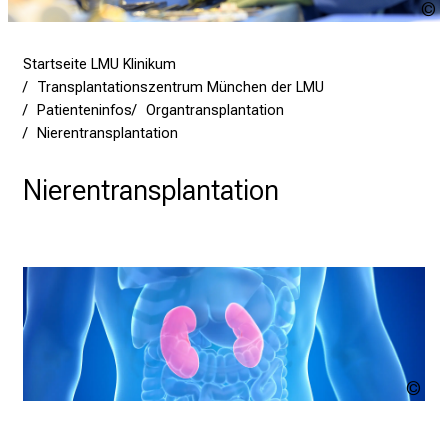
i
K
n
Startseite LMU Klinikum
i
Transplantationszentrum München der LMU
k
Patienteninfos
Organtransplantation
u
Nierentransplantation
m
–
Nierentransplantation
e
i
n
T
a
g
v
o
Ad
l
l