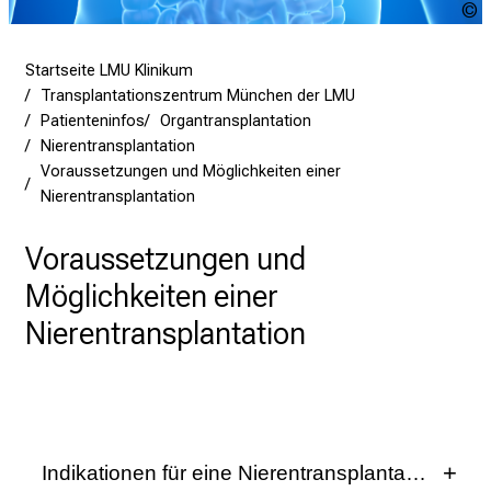
n
K
a
Startseite LMU Klinikum
r
Transplantationszentrum München der LMU
r
Patienteninfos
Organtransplantation
i
Nierentransplantation
Voraussetzungen und Möglichkeiten einer
e
Nierentransplantation
r
e
Voraussetzungen und
t
a
Möglichkeiten einer
g
Nierentransplantation
d
e
r
P
f
Indikationen für eine Nierentransplantation
l