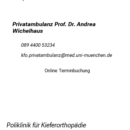
e
r
h
a
Privatambulanz Prof. Dr. Andrea
Wichelhaus
l
t
e
089 4400 53234
n
owü öplqgbgvjfäguß
v;im ful:a_vfiuynziusmi
S
i
Online Terminbuchung
e
s
p
a
n
n
e
Poliklinik für Kieferorthopädie
n