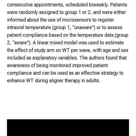
consecutive appointments, scheduled biweekly. Patients
l
were randomly assigned to group 1 or 2, and were either
e
informed about the use of microsensors to register
g
intraoral temperature (group 1, “unaware”) or to assess
e
patient compliance based on the temperature data (group
a
2, “aware”). A linear mixed model was used to estimate
l
the effect of study arm on WT per wave, with age and sex
l
included as explanatory variables. The authors found that
t
awareness of being monitored improved patient
a
compliance and can be used as an effective strategy to
g
enhance WT during aligner therapy in adults.
.
T
r
e
f
f
e
n