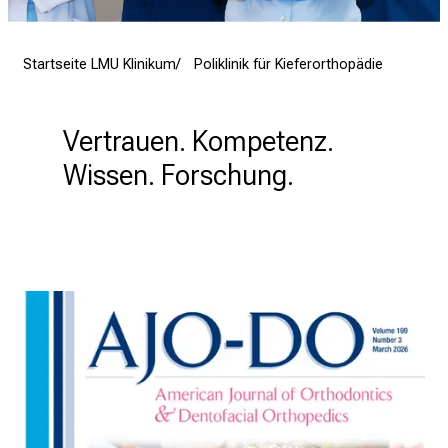
r
e
Startseite LMU Klinikum
Poliklinik für Kieferorthopädie
n
d
e
Vertrauen. Kompetenz. 
r
E
Wissen. Forschung.
i
n
b
l
i
c
k
e
i
n
d