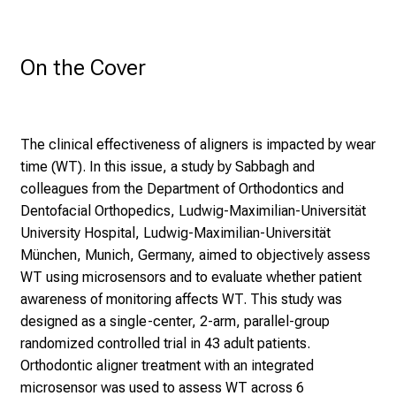
n
d
g
On the Cover
a
n
z
The clinical effectiveness of aligners is impacted by wear
h
time (WT). In this issue, a study by Sabbagh and
e
colleagues from the Department of Orthodontics and
i
Dentofacial Orthopedics, Ludwig-Maximilian-Universität
t
University Hospital, Ludwig-Maximilian-Universität
l
München, Munich, Germany, aimed to objectively assess
i
WT using microsensors and to evaluate whether patient
c
awareness of monitoring affects WT. This study was
h
designed as a single-center, 2-arm, parallel-group
e
randomized controlled trial in 43 adult patients.
n
Orthodontic aligner treatment with an integrated
P
microsensor was used to assess WT across 6
f