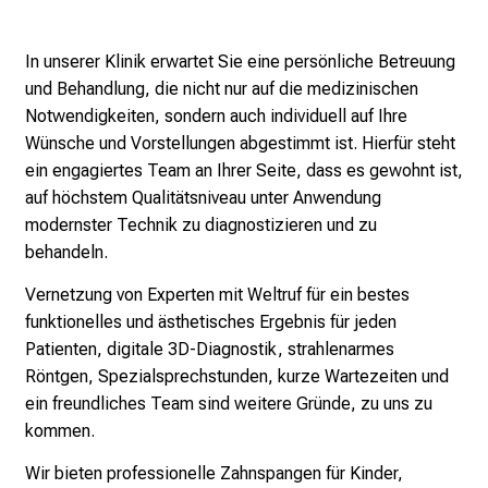
c
k
e
In unserer Klinik erwartet Sie eine persönliche Betreuung
n
und Behandlung, die nicht nur auf die medizinischen
S
Notwendigkeiten, sondern auch individuell auf Ihre
i
Wünsche und Vorstellungen abgestimmt ist. Hierfür steht
e
ein engagiertes Team an Ihrer Seite, dass es gewohnt ist,
v
auf höchstem Qualitätsniveau unter Anwendung
i
modernster Technik zu diagnostizieren und zu
e
behandeln.
l
Vernetzung von Experten mit Weltruf für ein bestes
f
funktionelles und ästhetisches Ergebnis für jeden
ä
Patienten, digitale 3D-Diagnostik, strahlenarmes
l
Röntgen, Spezialsprechstunden, kurze Wartezeiten und
t
ein freundliches Team sind weitere Gründe, zu uns zu
i
kommen.
g
e
Wir bieten professionelle Zahnspangen für Kinder,