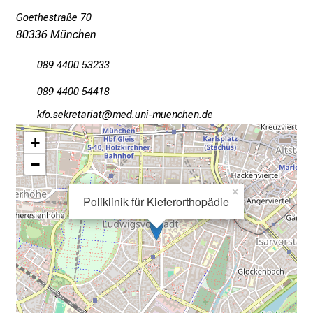
d
Goethestraße 70
e
80336 München
I
n
089 4400 53233
f
o
089 4400 54418
r
owü;sciopibgplgb
vim-ful+vf,iuyziJu mi
m
+
a
−
t
i
×
o
Poliklinik für Kieferorthopädie
n
e
n
z
u
J