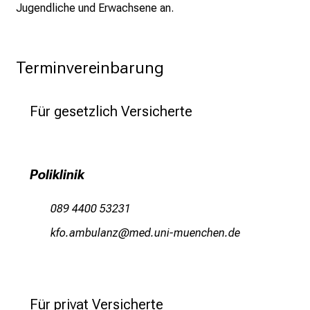
K
Jugendliche und Erwachsene an.
a
r
r
Terminvereinbarung
i
e
r
Für gesetzlich Versicherte
e
c
h
Poliklinik
a
n
089 4400 53231
c
e
owüegvjfWäguß
vimsfulrvfiuyziuemWi
n
u
n
d
Für privat Versicherte