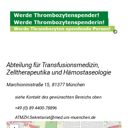
n
d
e
n
Urhe
a
ungek
n
s
p
r
Abteilung für Transfusionsmedizin,
u
Zelltherapeutika und Hämostaseologie
c
h
Marchioninistraße 15, 81377 München
s
siehe Kontakt des gewünschten Bereichs oben
v
o
+49 (0) 89 4400-78896
l
FKOLZ-Riopibgplgb
vim-fulrvfiuyziusmi
l
e