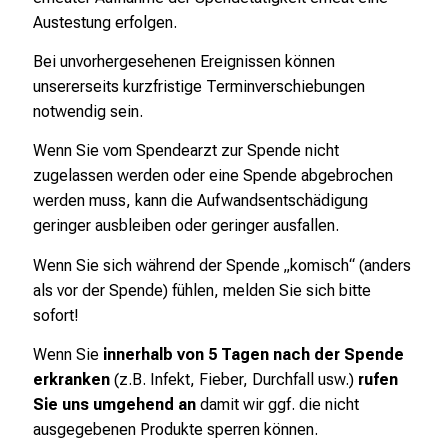
i
Austestung erfolgen.
e
Bei unvorhergesehenen Ereignissen können
r
unsererseits kurzfristige Terminverschiebungen
e
notwendig sein.
n
d
Wenn Sie vom Spendearzt zur Spende nicht
e
zugelassen werden oder eine Spende abgebrochen
r
werden muss, kann die Aufwandsentschädigung
E
geringer ausbleiben oder geringer ausfallen.
i
Wenn Sie sich während der Spende „komisch“ (anders
n
als vor der Spende) fühlen, melden Sie sich bitte
b
sofort!
l
i
Wenn Sie
innerhalb von 5 Tagen nach der Spende
c
erkranken
(z.B. Infekt, Fieber, Durchfall usw.)
rufen
k
Sie uns umgehend an
damit wir ggf. die nicht
e
ausgegebenen Produkte sperren können.
i