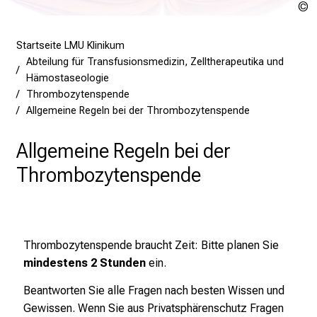
U
l
u
e
g
Startseite LMU Klinikum
e
Abteilung für Transfusionsmedizin, Zelltherapeutika und
Hämostaseologie
a
Thrombozytenspende
m
Allgemeine Regeln bei der Thrombozytenspende
L
M
Allgemeine Regeln bei der
U
K
Thrombozytenspende
l
i
n
i
Thrombozytenspende braucht Zeit: Bitte planen Sie
k
mindestens 2 Stunden
ein.
u
Beantworten Sie alle Fragen nach besten Wissen und
m
Gewissen. Wenn Sie aus Privatsphärenschutz Fragen
–