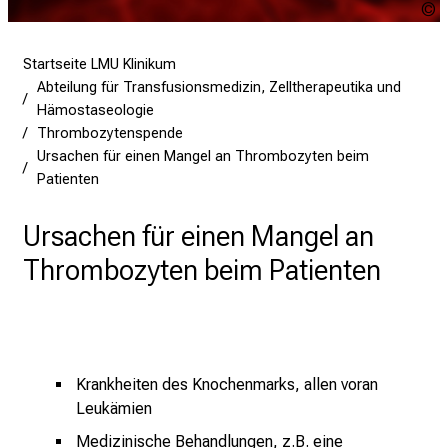
t
a
g
Startseite LMU Klinikum
d
Abteilung für Transfusionsmedizin, Zelltherapeutika und
e
Hämostaseologie
r
Thrombozytenspende
P
Ursachen für einen Mangel an Thrombozyten beim
Patienten
f
l
Ursachen für einen Mangel an
e
g
Thrombozyten beim Patienten
e
a
m
L
M
Krankheiten des Knochenmarks, allen voran
U
Leukämien
K
Medizinische Behandlungen, z.B. eine