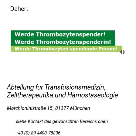
e
Daher:
r
i
n
s
p
i
Urhe
r
ungek
i
e
r
Abteilung für Transfusionsmedizin,
e
Zelltherapeutika und Hämostaseologie
n
d
Marchioninistraße 15, 81377 München
e
r
siehe Kontakt des gewünschten Bereichs oben
E
i
+49 (0) 89 4400-78896