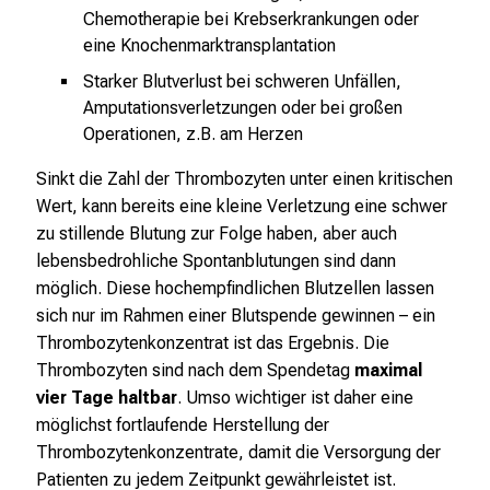
l
Chemotherapie bei Krebserkrankungen oder
i
eine Knochenmarktransplantation
n
Starker Blutverlust bei schweren Unfällen,
i
Amputationsverletzungen oder bei großen
k
Operationen, z.B. am Herzen
u
m
Sinkt die Zahl der Thrombozyten unter einen kritischen
–
Wert, kann bereits eine kleine Verletzung eine schwer
e
zu stillende Blutung zur Folge haben, aber auch
i
lebensbedrohliche Spontanblutungen sind dann
n
möglich. Diese hochempfindlichen Blutzellen lassen
T
sich nur im Rahmen einer Blutspende gewinnen – ein
a
Thrombozytenkonzentrat ist das Ergebnis. Die
g
Thrombozyten sind nach dem Spendetag
maximal
v
vier Tage haltbar
. Umso wichtiger ist daher eine
o
möglichst fortlaufende Herstellung der
l
Thrombozytenkonzentrate, damit die Versorgung der
l
Patienten zu jedem Zeitpunkt gewährleistet ist.