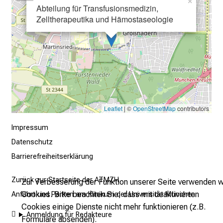
×
–
Abteilung für Transfusionsmedizin,
Zelltherapeutika und Hämostaseologie
e
i
n
T
a
g
v
o
Leaflet
| ©
OpenStreetMap
contributors
l
Impressum
l
Datenschutz
e
r
Barrierefreiheitserklärung
i
Zurück zur Startseite der ATMZH
n
Zur Verbesserung der Funktion unserer Seite verwenden w
s
Cookies. Bitte beachten Sie, dass mit deaktivierten
Anfahrt und Parken am Klinikum der Universität München
p
Cookies einige Dienste nicht mehr funktionieren (z.B.
Anmeldung für Redakteure
i
Formulare absenden).