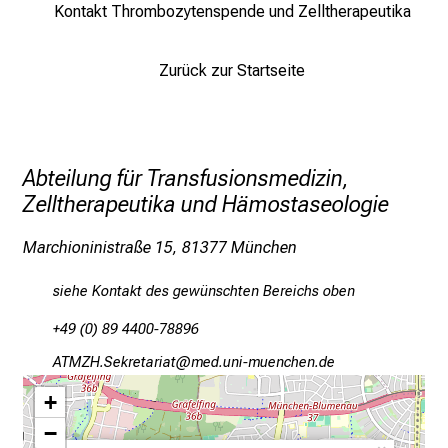
Kontakt Thrombozytenspende und Zelltherapeutika
f
l
e
Zurück zur Startseite
g
e
a
m
Abteilung für Transfusionsmedizin,
L
Zelltherapeutika und Hämostaseologie
M
U
Marchioninistraße 15, 81377 München
K
l
siehe Kontakt des gewünschten Bereichs oben
i
+49 (0) 89 4400-78896
n
i
FKOLZ-Riopibgplgb
Wvim/ful+,vfWiuyziutmi
k
+
u
−
m