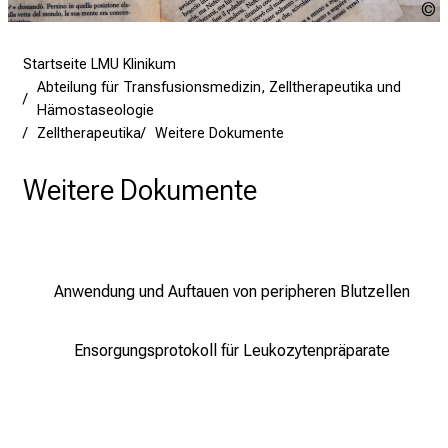
d
U
u
e
n
Startseite LMU Klinikum
K
Abteilung für Transfusionsmedizin, Zelltherapeutika und
a
Hämostaseologie
Zelltherapeutika
Weitere Dokumente
r
r
Weitere Dokumente
i
e
r
e
t
Anwendung und Auftauen von peripheren Blutzellen
a
g
Ensorgungsprotokoll für Leukozytenpräparate
d
e
r
P