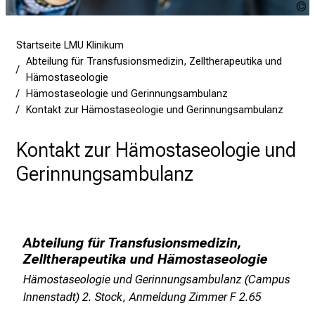
e
U
U
i
u
u
n
Startseite LMU Klinikum
d
Abteilung für Transfusionsmedizin, Zelltherapeutika und
e
Hämostaseologie
n
Hämostaseologie und Gerinnungsambulanz
a
Kontakt zur Hämostaseologie und Gerinnungsambulanz
n
s
Kontakt zur Hämostaseologie und
p
Gerinnungsambulanz
r
u
c
h
Abteilung für Transfusionsmedizin,
s
Zelltherapeutika und Hämostaseologie
v
Hämostaseologie und Gerinnungsambulanz (Campus
o
Innenstadt) 2. Stock, Anmeldung Zimmer F 2.65
l