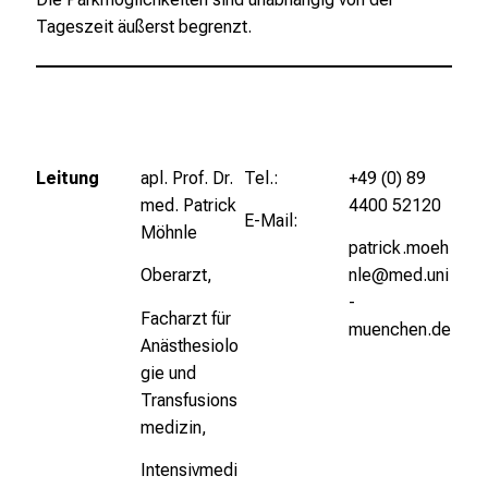
e
Tageszeit äußerst begrenzt.
n
P
f
l
e
g
Leitung
apl. Prof. Dr.
Tel.:
+49 (0) 89
e
med. Patrick
4400 52120
E-Mail:
a
Möhnle
patrick.moeh
l
Oberarzt,
nle@med.uni
l
-
t
Facharzt für
muenchen.de
a
Anästhesiolo
g
gie und
.
Transfusions
T
medizin,
r
Intensivmedi
e