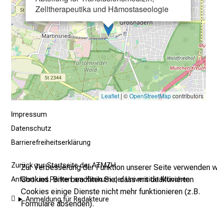
Zelltherapeutika und Hämostaseologie
n
.
K
o
m
m
e
n
Leaflet
| ©
OpenStreetMap
contributors
S
Impressum
i
Datenschutz
e
Barrierefreiheitserklärung
v
o
Zurück zur Startseite der ATMZH
Zur Verbesserung der Funktion unserer Seite verwenden w
r
Cookies. Bitte beachten Sie, dass mit deaktivierten
Anfahrt und Parken am Klinikum der Universität München
b
Cookies einige Dienste nicht mehr funktionieren (z.B.
e
Anmeldung für Redakteure
Formulare absenden).
i