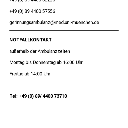
z
+49 (0) 89 4400 57556
u
J
gerinnungsambulanz@med.uni-muenchen.de
o
b
NOTFALLKONTAKT
s
,
außerhalb der Ambulanzzeiten
A
Montag bis Donnerstag ab 16:00 Uhr
u
s
Freitag ab 14:00 Uhr
b
i
l
Tel: +49 (0) 89/ 4400 73710
d
u
n
g
e