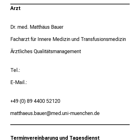
u
Arzt
n
d
Dr. med. Matthäus Bauer
e
r
Facharzt für Innere Medizin und Transfusionsmedizin
h
Ärztliches Qualitätsmanagement
a
l
t
Tel.:
e
E-Mail.:
n
S
i
+49 (0) 89 4400 52120
e
matthaeus.bauer@med.uni-muenchen.de
s
p
a
n
Terminvereinbarung und Tagesdienst