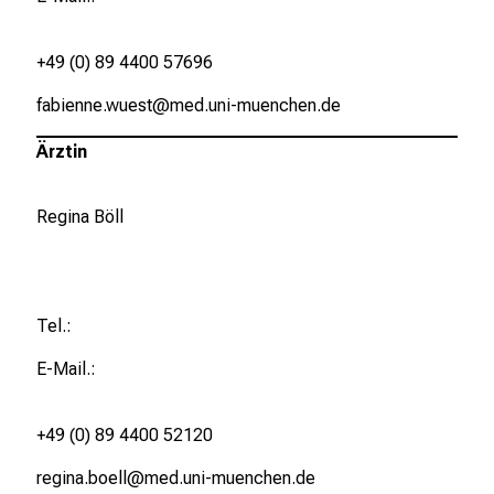
i
g
+49 (0) 89 4400 57696
e
K
fabienne.wuest@med.uni-muenchen.de
a
Ärztin
r
r
i
Regina Böll
e
r
e
c
Tel.:
h
E-Mail.:
a
n
c
+49 (0) 89 4400 52120
e
regina.boell@med.uni-muenchen.de
n