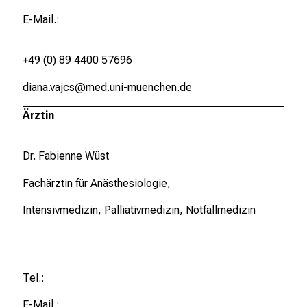
t
E-Mail.:
d
e
c
+49 (0) 89 4400 57696
k
diana.vajcs@med.uni-muenchen.de
e
n
Ärztin
S
i
Dr. Fabienne Wüst
e
v
Fachärztin für Anästhesiologie,
i
Intensivmedizin, Palliativmedizin, Notfallmedizin
e
l
f
ä
Tel.:
l
t
E-Mail.: