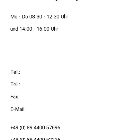
n
e
Mo - Do 08:30 - 12:30 Uhr
n
d
und 14:00 - 16:00 Uhr
e
I
n
f
o
Tel.:
r
m
Tel.:
a
Fax:
t
i
E-Mail:
o
n
+49 (0) 89 4400 57696
e
n
+49 (0) 89 4400 52226