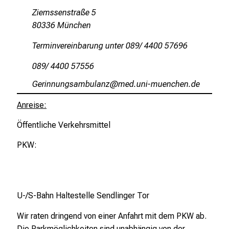
l
Ziemssenstraße 5
e
80336 München
n
u
Terminvereinbarung unter 089/ 4400 57696
n
089/ 4400 57556
d
g
Xip:lu:ufuxc,g:vjfäguß
vim-fulrvfiuyziutmi
a
Anreise:
n
z
Öffentliche Verkehrsmittel
h
e
PKW:
i
t
l
i
U-/S-Bahn Haltestelle Sendlinger Tor
c
Wir raten dringend von einer Anfahrt mit dem PKW ab.
h
Die Parkmöglichkeiten sind unabhängig von der