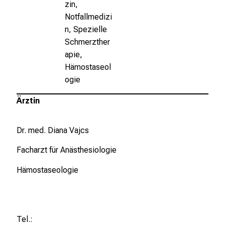
zin,
f
Notfallmedizi
f
n, Spezielle
e
Schmerzther
n
apie,
S
Hämostaseol
i
ogie
e
E
Ärztin
x
p
Dr. med. Diana Vajcs
e
r
Facharzt für Anästhesiologie
t
e
Hämostaseologie
n
,
e
n
Tel.: