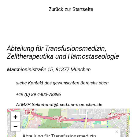
n
Zurück zur Startseite
u
n
d
W
e
Abteilung für Transfusionsmedizin,
i
Zelltherapeutika und Hämostaseologie
t
e
Marchioninistraße 15, 81377 München
r
b
siehe Kontakt des gewünschten Bereichs oben
i
+49 (0) 89 4400-78896
l
FKOLZ-Riopibgplgnb
vim-ful+vfiuyziu mi
d
u
+
n
−
g
×
Abteilung für Transfusionsmedizin,
e